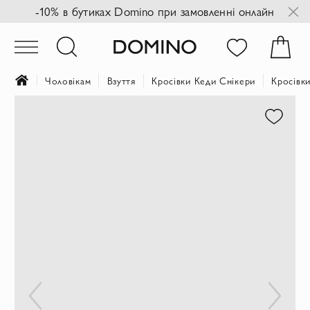
-10% в бутиках Domino при замовленні онлайн
Чоловікам
Взуття
Кросівки Кеди Снікери
Кросівки
Перейти
до
кінця
галереї
зображень