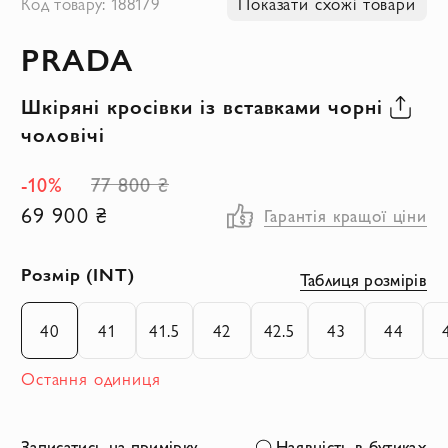
Код товару: 188179
Показати схожі товари
до
PRADA
початку
галереї
Шкіряні кросівки із вставками чорні
зображень
чоловічі
-10%
77 800 ₴
69 900 ₴
Гарантія кращої ціни
Розмір (INT)
Таблиця розмірів
40
41
41.5
42
42.5
43
44
Остання одиниця
Записатись на примірку
Наявність в бутиках