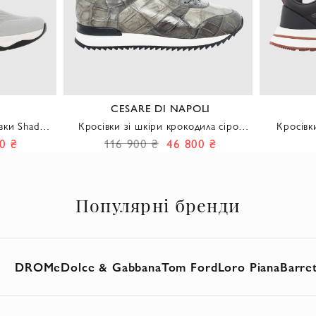
CESARE DI NAPOLI
івки Shadow
Кросівки зі шкіри крокодила сіро-
Кросівк
ми та білою
оливкового кольору із зубчастою
у
0 ₴
116 900 ₴
46 800 ₴
підошвою.
Популярні бренди
DROMe
Dolce & Gabbana
Tom Ford
Loro Piana
Barre