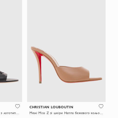
CHRISTIAN LOUBOUTIN
Шльопанці Bianca з телячої шкіри з логотипом DG Millennials чорні
Мюлі Miss Z зі шкіри Наппа бежевого кольору