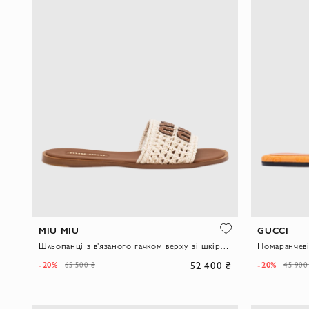
MIU MIU
GUCCI
Шльопанці з в'язаного гачком верху зі шкіряною підошвою
Помаранчеві
52 400 ₴
-20%
-20%
65 500 ₴
45 900