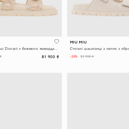
MIU MIU
Жіночі сандалі Dioract з бежевого жаккарда з металізованою ниткою
81 900 ₴
-20%
 ₴
82 900 ₴