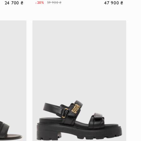
24 700 ₴
47 900 ₴
-20%
59 900 ₴