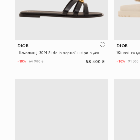
DIOR
DIOR
Шльопанці 30M Slide із чорної шкіри з декоративними елементами CD та перлами
58 400 ₴
-10%
-10%
64 900 ₴
91 500