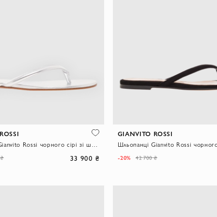
ROSSI
GIANVITO ROSSI
Шльопанці Gianvito Rossi чорного сірі зі шкіри
33 900 ₴
-20%
 ₴
42 700 ₴