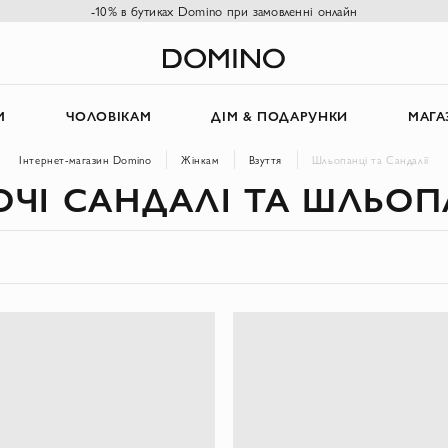
-10% в бутиках Domino при замовленні онлайн
М
ЧОЛОВІКАМ
ДІМ & ПОДАРУНКИ
МАГА
Інтернет-магазин Domino
Жінкам
Взуття
Шльопанці та Сандалії
ОЧІ САНДАЛІ ТА ШЛЬОП