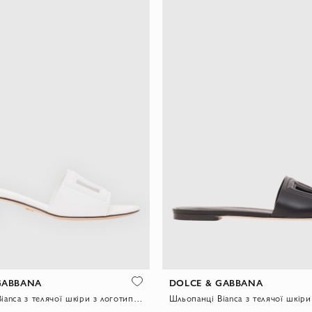
GABBANA
DOLCE & GABBANA
Шльопанці Bianca з телячої шкіри з логотипом DG Millennials білі