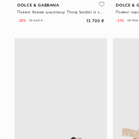
DOLCE & GABBANA
DOLCE & 
Пляжні бежеві шльопанці Thong Sandals із золотистим логотипом
15 700 ₴
-20%
-21%
19 600 ₴
18 900