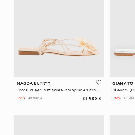
MAGDA BUTRYM
GIANVITO 
Плоскі сандалі з квітковим візерунком з в'язаного кремового мережива.
39 900 ₴
-20%
-20%
49 900 ₴
42 700