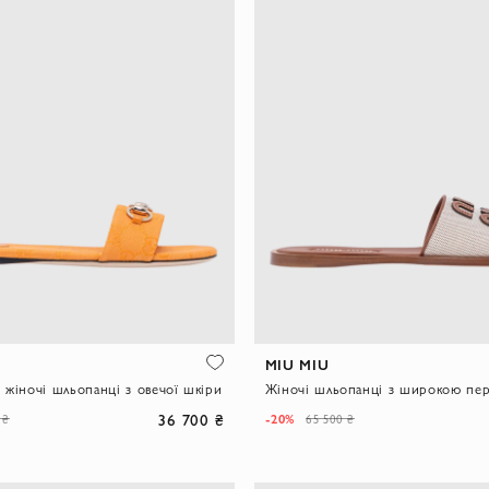
MIU MIU
 жіночі шльопанці з овечої шкіри
36 700 ₴
-20%
 ₴
65 500 ₴