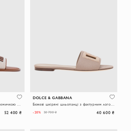
DOLCE & GABBANA
Жіночі шльопанці з широкою перемичкою із міцного фактурного бавовняного канвасу
Бежеві шкіряні шльопанці з фактурним логотипом DG
52 400 ₴
40 600 ₴
-20%
50 700 ₴