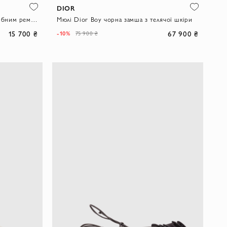
DIOR
Пляжні гумові шльопанці з Т-подібним ремінцем
Мюлі Dior Boy чорна замша з телячої шкіри
15 700 ₴
67 900 ₴
-10%
75 900 ₴