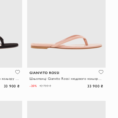
GIANVITO ROSSI
Шльопанці Gianvito Rossi чорного кольору зі шкіри
Шльопанці Gianvito Rossi нюдового кольору зі шкіри
33 900 ₴
33 900 ₴
-20%
42 700 ₴