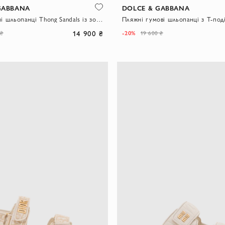
GABBANA
DOLCE & GABBANA
Пляжні чорні шльопанці Thong Sandals із золотистим логотипом
14 900 ₴
-20%
 ₴
19 600 ₴