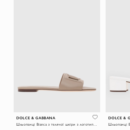
DOLCE & GABBANA
DOLCE & 
Шльопанці Bianca з телячої шкіри з логотипом DG Millennials бежеві