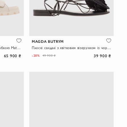
MAGDA BUTRYM
Стегані шльопанці з наппи з обробкою Matelasse
Плоскі сандалі з квітковим візерунком із чорного в'язаного мережива.
65 900 ₴
39 900 ₴
-20%
49 900 ₴