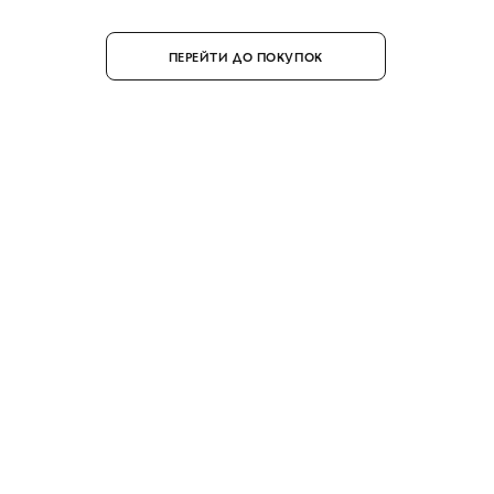
ПЕРЕЙТИ ДО ПОКУПОК
ПЛЯЖНИЙ СЕЗОН ДЛЯ НЬОГО:
5 базових покупок для літнього сезону