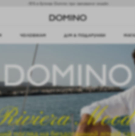
-10% в бутиках Domino при замовленні онлайн
М
ЧОЛОВІКАМ
ДІМ & ПОДАРУНКИ
МАГА