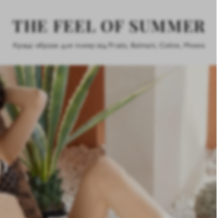
THE FEEL OF SUMMER
Кращі образи для пляжу від Prada, Balmain, Celine, Moeva
Ю
нну