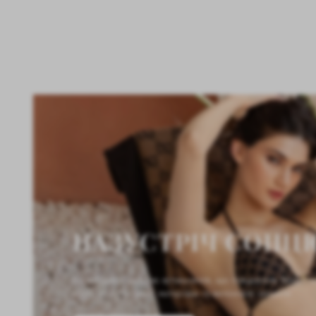
НАЗУСТРІЧ СОНЦ
Ексклюзивна добірка купальників, що поєднують бездога
посадку, преміальні матеріали та витончені силуети