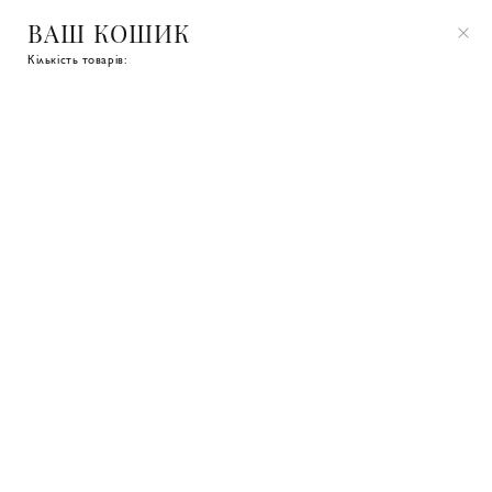
ВАШ КОШИК
Кількість товарів:
0 800 33 00 40
Записатись на примірку
ЗИНИ
JOURNAL