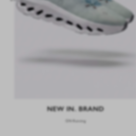
NEW IN. BRAND
ON Running