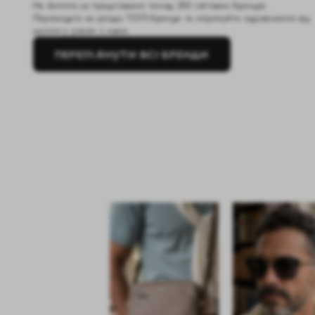
На domino.ua представлені понад 250 світових брендів.
Переходьте на розділ ТОП-бренди та отримуйте задоволення від
шопінгу разом з нами.
ПЕРЕГЛЯНУТИ ВСІ БРЕНДИ
BALMAIN
DOLCE & GABBANA
FENDI