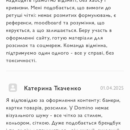
кривизни. Мені подобається, що вимоги до
ретуші чіткі: немає розмитих формулювань, є
референси, moodboard та розуміння, що
керується, а що залишається. Беру участь в
оформленні сайту, готую матеріали для
розсилок та соцмереж. Команда відмінна,
підтримуємо один одного - все у справі, без
токсичності.
Катерина Ткаченко
01.04.2025
Я відповідаю за оформлення контенту: банери,
картки товарів, розсилки. У Domino немає
візуального шуму - все чітко за стилем,
кольором, сіткою. Дуже подобається брендбук
і те, як він дотримується - він живий, сучасний.