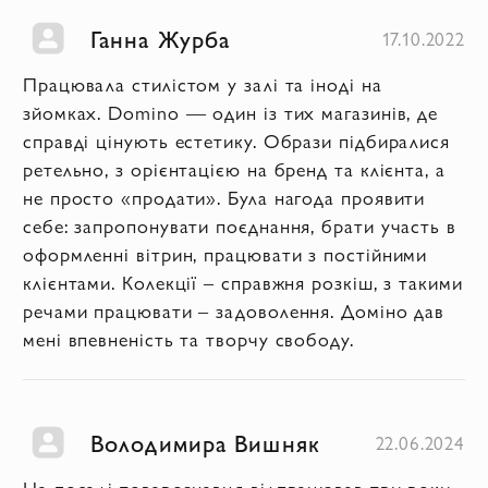
Ганна Журба
17.10.2022
Працювала стилістом у залі та іноді на
зйомках. Domino — один із тих магазинів, де
справді цінують естетику. Образи підбиралися
ретельно, з орієнтацією на бренд та клієнта, а
не просто «продати». Була нагода проявити
себе: запропонувати поєднання, брати участь в
оформленні вітрин, працювати з постійними
клієнтами. Колекції – справжня розкіш, з такими
речами працювати – задоволення. Доміно дав
мені впевненість та творчу свободу.
Володимира Вишняк
22.06.2024
На посаді товарознавця відпрацював три роки.