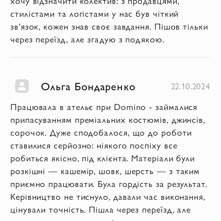
хочу відзначити колектив: з продавцями,
стилістами та логістами у нас був чіткий
зв'язок, кожен знав своє завдання. Пішов тільки
через переїзд, але згадую з подякою.
Ольга Бондаренко
22.10.2024
Працювала в ательє при Domino - займалися
припасуванням преміальних костюмів, джинсів,
сорочок. Дуже сподобалося, що до роботи
ставилися серйозно: ніякого поспіху все
робиться якісно, під клієнта. Матеріали були
розкішні — кашемір, шовк, шерсть — з таким
приємно працювати. Була гордість за результат.
Керівництво не тиснуло, давали час виконання,
цінували точність. Пішла через переїзд, але