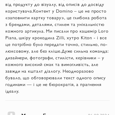
від продукту до візуалу, від описів до досвіду
користувача.Контент у Domino – це не просто
«заповнити картку товару», це глибока робота
з брендами, деталями, стилем та унікальністю
кожного артикула. Ми писали про кашемір Loro
Piana, шкіру крокодила Zilli, хутро Kiton - і все
це потрібно було передати точно, стильно, по-
люксовому, але без кліше.Дуже сильна команда:
дизайнери, фотографи, стилісти, керівники – у
кожного високий смак та вимогливість, але
завжди на кшталт діалогу. Неодноразово
бувало, що обговорювали текст одного опису
годинами — і це не бюрократія, а прагнення
ідеалу.