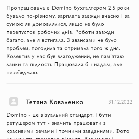
Пропрацювала в Domino бухгалтером 2,5 роки,
бувало по-різному, зарплата завжди вчасно і за
сумою як домовлялися, якщо не було
перепусток робочих днів. Роботи завжди
багато, але я встигала. З авансами не було
проблем, погодила та отримала того ж дня.
Колектив у нас був злагоджений, не пам'ятаю
лайки та підлості. Працювала б і надалі, але
переїжджаю.
Тетяна Коваленко
31.12.2022
Domino - це візуальний стандарт, і бути
ретушером тут - значить працювати з
красивими речами і точними завданнями. Фото
надходять грамотно відзняті, без хаосу і