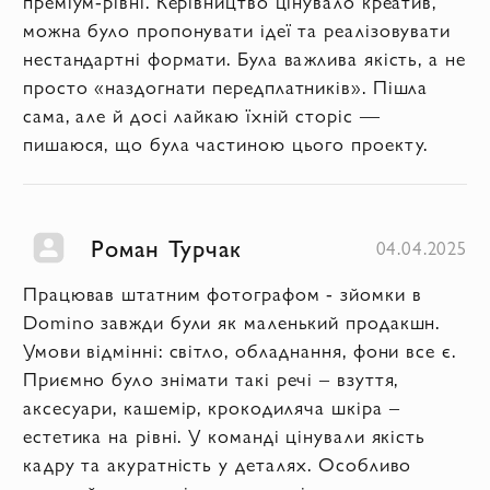
преміум-рівні. Керівництво цінувало креатив,
можна було пропонувати ідеї та реалізовувати
нестандартні формати. Була важлива якість, а не
просто «наздогнати передплатників». Пішла
сама, але й досі лайкаю їхній сторіс —
пишаюся, що була частиною цього проекту.
Роман Турчак
04.04.2025
Працював штатним фотографом - зйомки в
Domino завжди були як маленький продакшн.
Умови відмінні: світло, обладнання, фони все є.
Приємно було знімати такі речі – взуття,
аксесуари, кашемір, крокодиляча шкіра –
естетика на рівні. У команді цінували якість
кадру та акуратність у деталях. Особливо