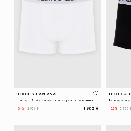
DOLCE & GABBANA
DOLCE & 
Боксери білі стандартного крою з бавовняного джерсі
Боксери чорн
1 900 ₴
-34%
-25%
2 900 ₴
3 900 