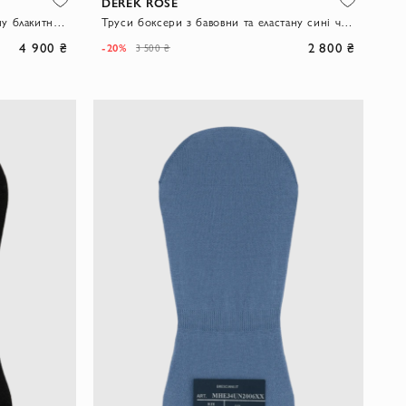
DEREK ROSE
Футболка з мікромодала та еластану блакитна чоловіча
Труси боксери з бавовни та еластану сині чоловічі.
4 900 ₴
2 800 ₴
-20%
3 500 ₴