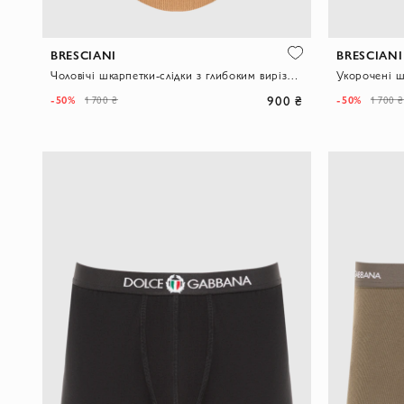
BRESCIANI
BRESCIANI
Чоловічі шкарпетки-слідки з глибоким вирізом з бавовни бежевого кольору
900 ₴
-50%
-50%
1 700 ₴
1 700 ₴