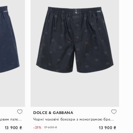
DOLCE & GABBANA
Вільні бавовняні боксери з жакардовим патерном монограми
Чорні чоловічі боксери з монограмою бренду
13 900 ₴
13 900 ₴
-21%
17 600 ₴