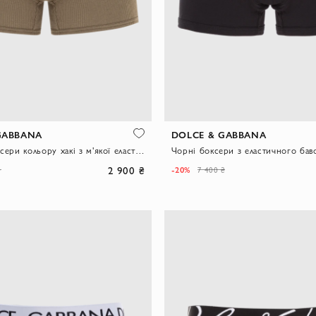
GABBANA
DOLCE & GABBANA
Чоловічі боксери кольору хакі з м'якої еластичної бавовни у рубчик
2 900 ₴
-20%
₴
7 400 ₴