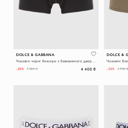
DOLCE & GABBANA
DOLCE & 
Чоловічі чорні боксери з бавовняного джерсі з додаванням еластану
4 400 ₴
-20%
-25%
5 500 ₴
3 900 