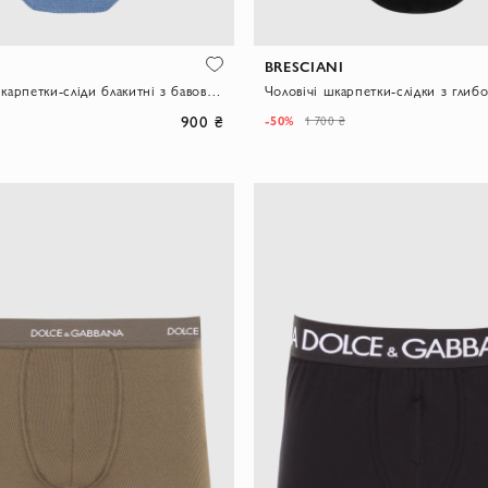
BRESCIANI
Укорочені шкарпетки-сліди блакитні з бавовни з додаванням поліаміду
900 ₴
-50%
1 700 ₴