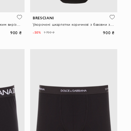
BRESCIANI
Чоловічі шкарпетки-слідки з глибоким вирізом із бавовни чорного кольору
Укорочені шкарпетки коричневі з бавовни з додаванням поліаміду
900 ₴
900 ₴
-50%
1 700 ₴