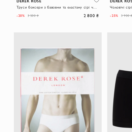
DEREK ROSE
DEREK RO
Труси боксери з бавовни та еластану сірі чоловічі.
2 800 ₴
-20%
-25%
3 500 ₴
3 900 