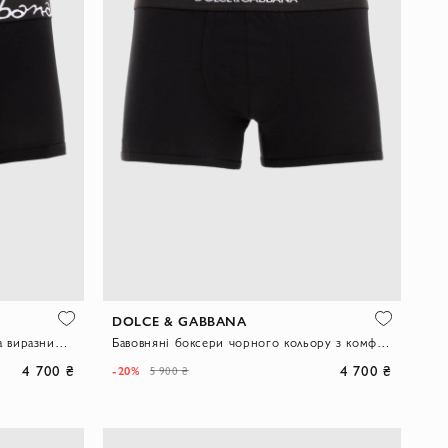
DOLCE & GABBANA
Боксери чорні з м'яким поясом та виразним логотипом.
Бавовняні боксери чорного кольору з комфортною посадкою та логотипом
4 700 ₴
4 700 ₴
-20%
5 900 ₴