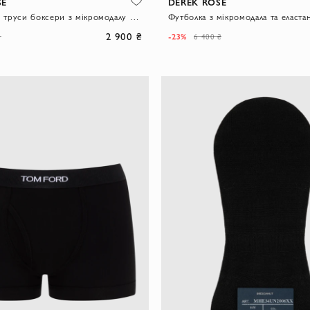
SE
DEREK ROSE
Чоловічі сірі труси боксери з мікромодалу та еластану
2 900 ₴
-23%
₴
6 400 ₴