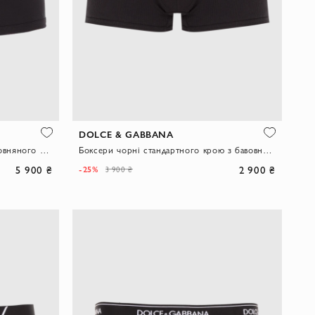
DOLCE & GABBANA
Чорні боксери з еластичного бавовняного джерсі.
Боксери чорні стандартного крою з бавовняного джерсі
5 900 ₴
2 900 ₴
-25%
3 900 ₴