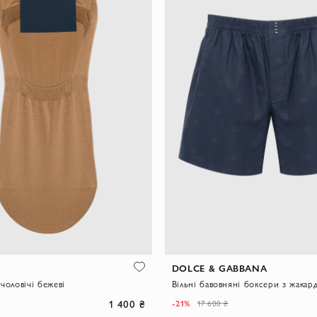
DOLCE & GABBANA
чоловічі бежеві
1 400 ₴
-21%
17 600 ₴