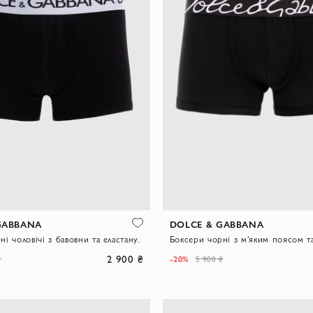
GABBANA
DOLCE & GABBANA
і чоловічі з бавовни та еластану.
2 900 ₴
-20%
₴
5 900 ₴