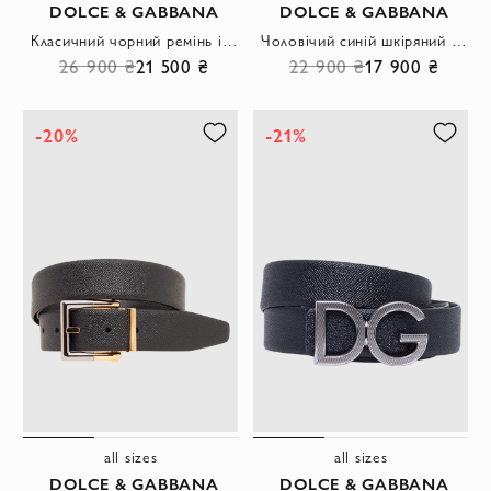
DOLCE & GABBANA
DOLCE & GABBANA
Класичний чорний ремінь із гладкої шкіри з комбінованою двоколірною пряжкою
Чоловічий синій шкіряний ремінь із гладкої телячої шкіри
26 900 ₴
21 500 ₴
22 900 ₴
17 900 ₴
-20%
-21%
all sizes
all sizes
DOLCE & GABBANA
DOLCE & GABBANA