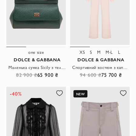
one size
XS
S
M
M-L
L
DOLCE & GABBANA
DOLCE & GABBANA
Маленька сумка Sicily з телячої шкіри Dauphine зеленого кольору
Спортивний костюм з капюшоном із м'якого флісу рожевого кольору
82 900 ₴
65 900 ₴
94 600 ₴
75 700 ₴
-40%
NEW