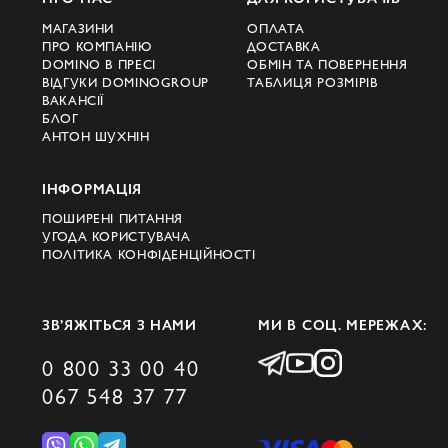
гардероба ви можете в інтернет-магазині
Domino. Наявність розмірів і актуальну
МАГАЗИНИ
ОПЛАТА
ПРО КОМПАНІЮ
ДОСТАВКА
вартість уточнюйте на сайті.
DOMINO В ПРЕСІ
ОБМІН ТА ПОВЕРНЕННЯ
ВІДГУКИ DOMINOGROUP
ТАБЛИЦЯ РОЗМІРІВ
.
ВАКАНСІЇ
БЛОГ
Асортимент і ДНК
АНТОН ШУХНІН
бренду Dolce & Gabbana
ІНФОРМАЦІЯ
Основні цінності бренду - тісний зв'язок з
ПОШИРЕНІ ПИТАННЯ
УГОДА КОРИСТУВАЧА
італійською спадщиною, сімейними
ПОЛІТИКА КОНФІДЕНЦІЙНОСТІ
традиціями та любов до майстерності.
Вони знаходять відображення в кожному
ЗВ’ЯЖІТЬСЯ З НАМИ
МИ В СОЦ. МЕРЕЖАХ:
виробі.
0 800 33 00 40
Дизайнери "Дольче Габбана" звеличують
067 548 37 77
образ класичної середземноморської
жінки, даючи їй змогу сміливо