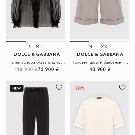
S
M-L
M-L
XXL
DOLCE & GABBANA
DOLCE & GABBANA
Напівпрозора блуза із шифону чорного кольору з об'ємними рюшами
Чоловічі шорти бавовняні бермуди зі стильними защипами
118 900 ₴
70 900 ₴
40 900 ₴
-20%
NEW