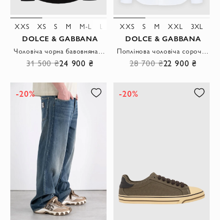
XXS
XS
S
M
M-L
L-XL
XXS
XL
3XL
S
M
XXL
3XL
DOLCE & GABBANA
DOLCE & GABBANA
Чоловіча чорна бавовняна сорочка класичного приталеного крою
Поплінова чоловіча сорочка Martini білого кольору
31 500 ₴
24 900 ₴
28 700 ₴
22 900 ₴
-20%
-20%