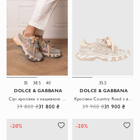
35
38.5
40
35.5
DOLCE & GABBANA
DOLCE & GABBANA
Сірі кросівки з нашивкою DG Country Road
Кросівки Country Road з вишуканого мережива Taormina кремового кольору
39 800 ₴
31 800 ₴
39 900 ₴
31 900 ₴
-20%
-20%