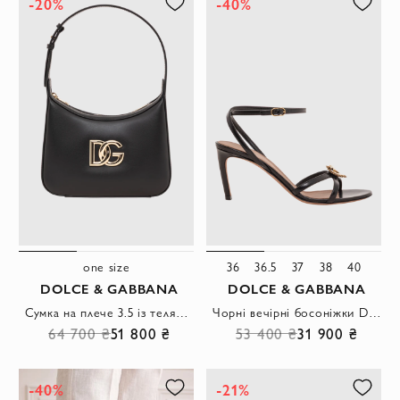
-20%
-40%
one size
36
36.5
37
38
40
DOLCE & GABBANA
DOLCE & GABBANA
Сумка на плече 3.5 із телячої шкіри з логотипом DG
Чорні вечірні босоніжки Devotion з телячої шкіри
64 700 ₴
51 800 ₴
53 400 ₴
31 900 ₴
-40%
-21%