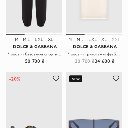
M
M-L
L-XL
XL
M
M-L
L-XL
XL
XXL
3
DOLCE & GABBANA
DOLCE & GABBANA
Чоловічі бавовняні спортивні штани з фірмовим гербом
Чоловічі трикотажні футболки бежевого кольору оверсайз крою
50 700 ₴
30 700 ₴
24 600 ₴
-20%
NEW