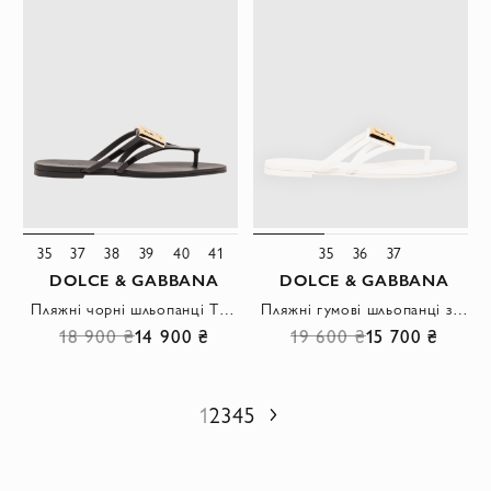
35
37
38
39
40
41
35
36
37
DOLCE & GABBANA
DOLCE & GABBANA
Пляжні чорні шльопанці Thong Sandals із золотистим логотипом
Пляжні гумові шльопанці з Т-подібним ремінцем
18 900 ₴
14 900 ₴
19 600 ₴
15 700 ₴
1
2
3
4
5
Наступний