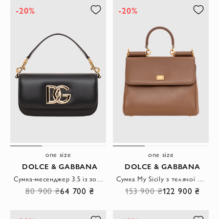
-20%
-20%
one size
one size
DOLCE & GABBANA
DOLCE & GABBANA
Сумка-месенджер 3.5 із золотистою фурнітурою та логотипом DG
Сумка My Sicily з телячої шкіри плонже коричневого кольору
80 900 ₴
64 700 ₴
153 900 ₴
122 900 ₴