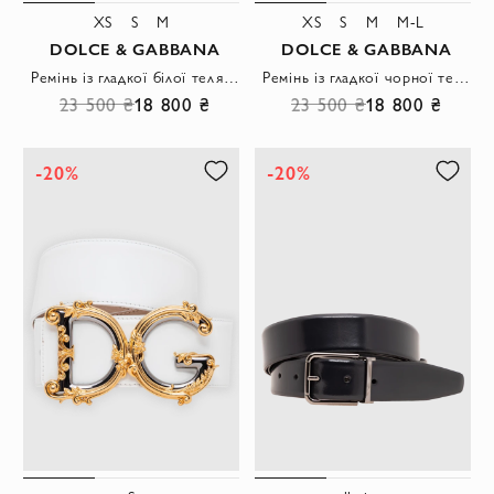
XS
S
M
XS
S
M
M-L
DOLCE & GABBANA
DOLCE & GABBANA
Ремінь із гладкої білої телячої шкіри з логотипом DG
Ремінь із гладкої чорної телячої шкіри з логотипом DG
23 500 ₴
18 800 ₴
23 500 ₴
18 800 ₴
-20%
-20%