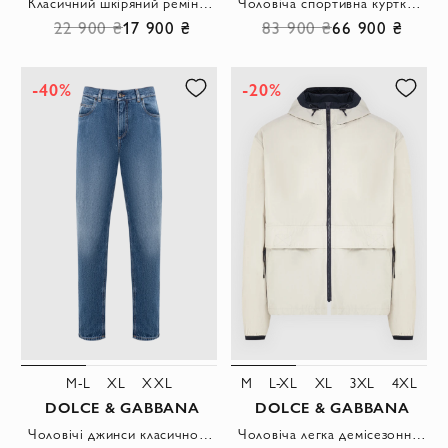
Класичний шкіряний ремінь у глянсовому виконанні з пряжкою-логотипом
Чоловіча спортивна куртка-бомбер на блискавці з коміром-стійкою
22 900 ₴
17 900 ₴
83 900 ₴
66 900 ₴
-40%
-20%
M-L
XL
XXL
M
L-XL
XL
3XL
4XL
DOLCE & GABBANA
DOLCE & GABBANA
Чоловічі джинси класичного крою із середньою посадкою
Чоловіча легка демісезонна вітровка світло-бежевого кольору.