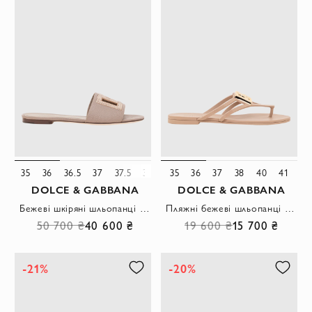
35
36
36.5
37
37.5
38
39
35
40
36
41
37
38
40
41
DOLCE & GABBANA
DOLCE & GABBANA
Бежеві шкіряні шльопанці з фактурним логотипом DG
Пляжні бежеві шльопанці Thong Sandals із золотистим логотипом
50 700 ₴
40 600 ₴
19 600 ₴
15 700 ₴
-21%
-20%