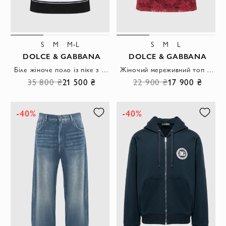
S
M
M-L
S
M
L
DOLCE & GABBANA
DOLCE & GABBANA
Біле жіноче поло із піке з вишивкою
Жіночий мереживний топ вільного крою з виразним квітковим візерунком
35 800 ₴
21 500 ₴
22 900 ₴
17 900 ₴
-40%
-40%