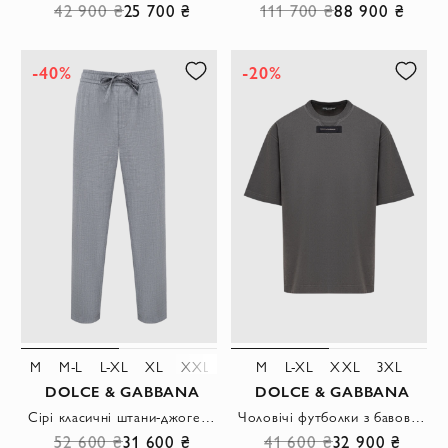
42 900 ₴
25 700 ₴
111 700 ₴
88 900 ₴
-40%
-20%
M
M-L
L-XL
XL
XXL
M
L-XL
XXL
3XL
DOLCE & GABBANA
DOLCE & GABBANA
Сірі класичні штани-джогери прямого крою
Чоловічі футболки з бавовни в сірому кольорі в стилі оверсайз
52 600 ₴
31 600 ₴
41 600 ₴
32 900 ₴