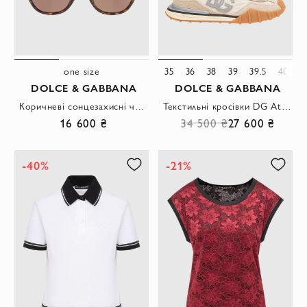
one size
35
36
38
39
39.5
40.5
DOLCE & GABBANA
DOLCE & GABBANA
Коричневі сонцезахисні черепахові окуляри з об'ємною монограмою бренду
Текстильні кросівки DG Athletic бежевого кольору
16 600 ₴
34 500 ₴
27 600 ₴
-40%
-21%