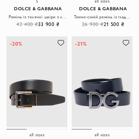
S
all sizes
DOLCE & GABBANA
DOLCE & GABBANA
Ремінь із телячої шкіри з логотипом DG прикрашений кристалами
Темно-синій ремінь із гладкої шкіри з патинованою пряжкою
42 400 ₴
33 900 ₴
26 900 ₴
21 500 ₴
-20%
-21%
all sizes
all sizes