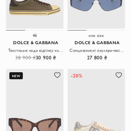
46
one size
DOLCE & GABBANA
DOLCE & GABBANA
Текстильні кеди відтінку хакі з контрастним мисом
Сонцезахисні окуляри-маска DG2305 у сріблястій металевій оправі з синіми лінзами.
38 900 ₴
30 900 ₴
27 800 ₴
-20%
NEW