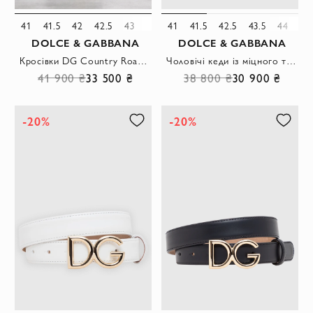
41
41.5
42
42.5
43
43.5
41
41.5
42.5
43.5
44
45
DOLCE & GABBANA
DOLCE & GABBANA
Кросівки DG Country Road з нейлону та телячої шкіри бежеві
Чоловічі кеди із міцного текстилю кольору хакі зі шкіряними деталями.
41 900 ₴
33 500 ₴
38 800 ₴
30 900 ₴
-20%
-20%