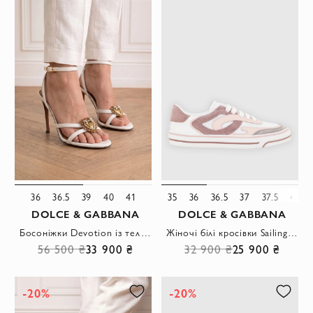
36
36.5
39
40
41
35
36
36.5
37
37.5
40
DOLCE & GABBANA
DOLCE & GABBANA
Босоніжки Devotion із телячої шкіри білого кольору
Жіночі білі кросівки Sailing з телячої шкіри та поліестеру
56 500 ₴
33 900 ₴
32 900 ₴
25 900 ₴
-20%
-20%