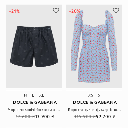
-21%
-20%
M
L
XL
XS
S
DOLCE & GABBANA
DOLCE & GABBANA
Чорні чоловічі боксери з монограмою бренду
Коротка сукня-футляр із шовкового шармезу з принтом із дрібних троянд
17 600 ₴
13 900 ₴
115 900 ₴
92 700 ₴