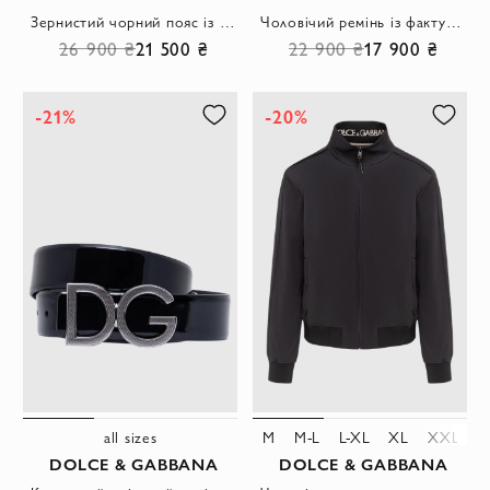
Зернистий чорний пояс із комбінованою двоколірною пряжкою
Чоловічий ремінь із фактурної шкіри Dauphine чорного кольору з пряжкою DG
26 900 ₴
21 500 ₴
22 900 ₴
17 900 ₴
-21%
-20%
all sizes
M
M-L
L-XL
XL
XXL
3
DOLCE & GABBANA
DOLCE & GABBANA