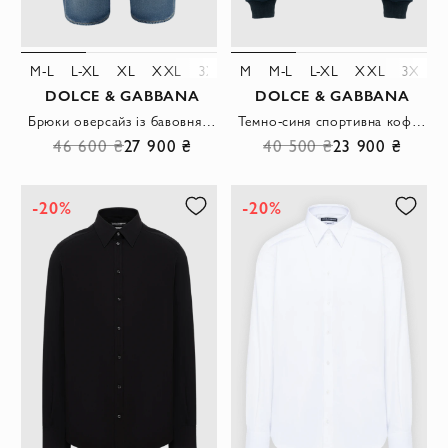
M-L
L-XL
XL
XXL
3XL
M
M-L
L-XL
XXL
3XL
DOLCE & GABBANA
DOLCE & GABBANA
Брюки оверсайз із бавовняного деніму з вінтажним ефектом
Темно-синя спортивна кофта на блискавці з круглою нашивкою
46 600 ₴
27 900 ₴
40 500 ₴
23 900 ₴
-20%
-20%