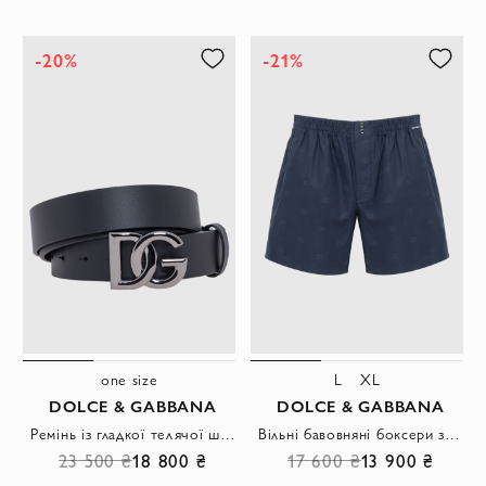
-20%
-21%
one size
L
XL
DOLCE & GABBANA
DOLCE & GABBANA
Ремінь із гладкої телячої шкіри з великою металевою пряжкою
Вільні бавовняні боксери з жакардовим патерном монограми
23 500 ₴
18 800 ₴
17 600 ₴
13 900 ₴