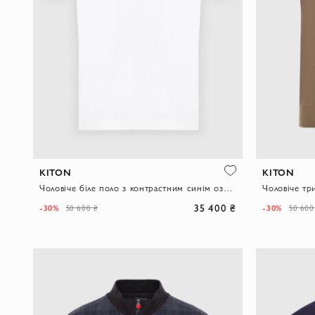
KITON
KITON
Чоловіче біле поло з контрастним синім оздобленням на блискавці
35 400 ₴
-30%
-30%
50 600 ₴
50 600