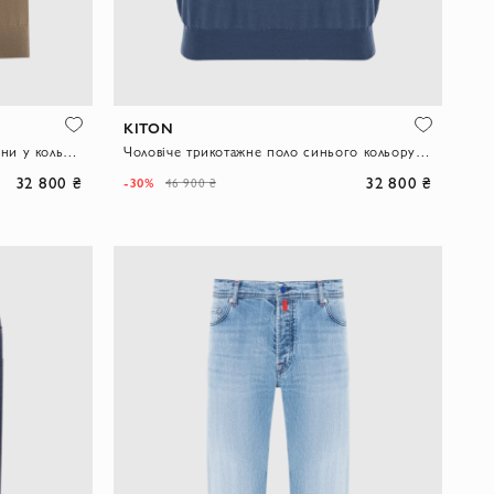
KITON
Чоловіче трикотажне поло з бавовни у кольорі хакі на блискавці
Чоловіче трикотажне поло синього кольору із застібкою на блискавці
32 800 ₴
32 800 ₴
-30%
46 900 ₴