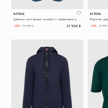
KITON
KITON
Джинси сині вузькі чоловічі з червоними рядками
37 900 ₴
-30%
-30%
54 500 ₴
54 500