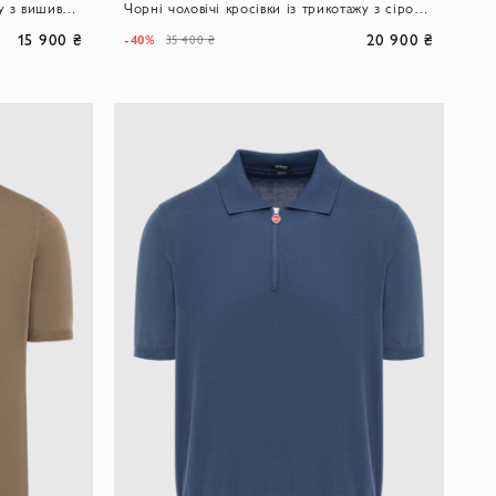
Чоловіча чорна бейсболка із льону з вишивкою логотипу.
Чорні чоловічі кросівки із трикотажу з сірою підошвою
15 900 ₴
20 900 ₴
-40%
35 400 ₴