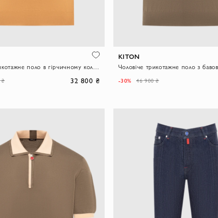
KITON
Чоловіче трикотажне поло в гірчичному кольорі на блискавці
32 800 ₴
-30%
 ₴
46 900 ₴