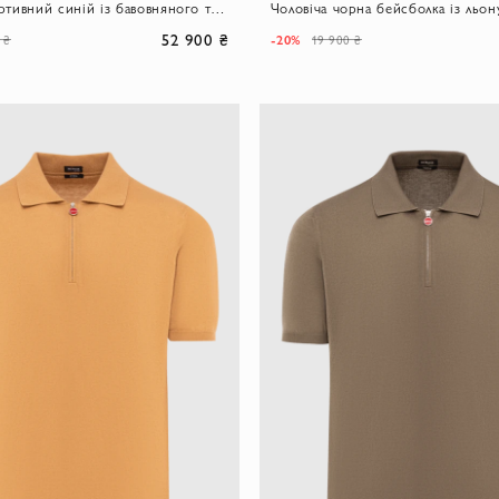
Костюм спортивний синій із бавовняного трикотажу з олімпійкою-бомбером
52 900 ₴
-20%
 ₴
19 900 ₴