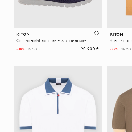
KITON
KITON
Сині чоловічі кросівки Fits з трикотажу
20 900 ₴
-40%
-30%
35 400 ₴
46 900