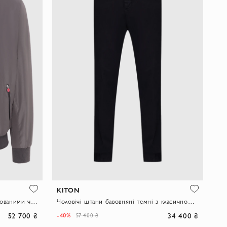
KITON
Чоловічий сірий бомбер із брендованими червоними бігунками
Чоловічі штани бавовняні темні з класичною посадкою
52 700 ₴
34 400 ₴
-40%
57 400 ₴