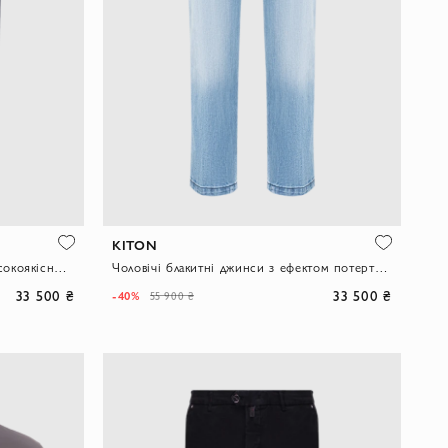
KITON
Чоловічі темно-сині джинси із високоякісного деніму
Чоловічі блакитні джинси з ефектом потертості.
33 500 ₴
33 500 ₴
-40%
55 900 ₴