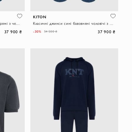
KITON
Джинси сині бавовняні чоловічі прямі з червоними рядками
Класичні джинси сині бавовняні чоловічі з червоними строчками
37 900 ₴
37 900 ₴
-30%
54 500 ₴