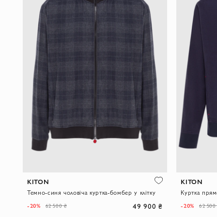
KITON
KITON
Темно-синя чоловіча куртка-бомбер у клітку
49 900 ₴
-20%
-20%
62 500 ₴
62 500