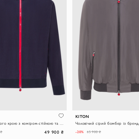
KITON
Куртка прямого крою з коміром-стійкою та довгими рукавами
49 900 ₴
-20%
 ₴
65 900 ₴