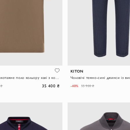
KITON
Чоловіче трикотажне поло кольору хакі з контрастним коміром на блискавці
35 400 ₴
-40%
 ₴
55 900 ₴