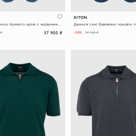
KITON
Класичні джинси прямого крою з червоними деталями.
37 900 ₴
-30%
 ₴
54 500 ₴