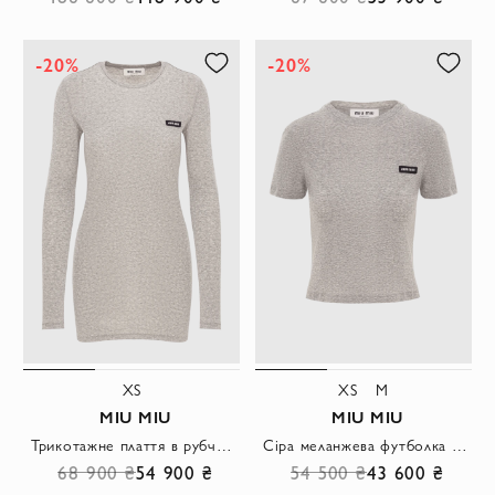
-20%
-20%
XS
XS
M
MIU MIU
MIU MIU
Трикотажне плаття в рубчик з довгим рукавом сірий меланж
Сіра меланжева футболка з бавовни з логотипом
68 900 ₴
54 900 ₴
54 500 ₴
43 600 ₴