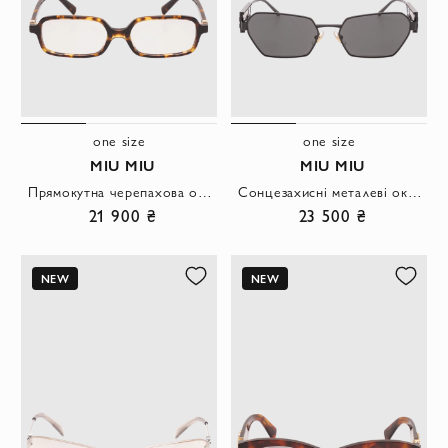
one size
one size
MIU MIU
MIU MIU
Прямокутна черепахова оправа з прозорими лінзами та логотипом
Сонцезахисні металеві окуляри з широкими завушниками
21 900 ₴
23 500 ₴
NEW
NEW