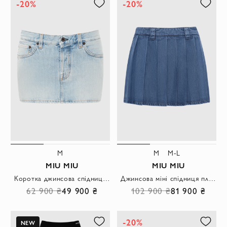
-20%
-20%
M
M
M-L
MIU MIU
MIU MIU
Коротка джинсова спідниця блакитна
Джинсова міні спідниця пліссе синя
62 900 ₴
49 900 ₴
102 900 ₴
81 900 ₴
-20%
NEW