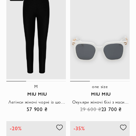
M
one size
MIU MIU
MIU MIU
Легінси жіночі чорні із шовку
Окуляри жіночі білі з масивною оправою та золотим декором
57 900 ₴
29 600 ₴
23 700 ₴
-20%
-35%