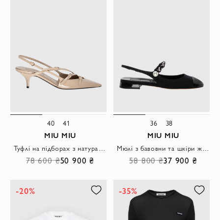
40
41
36
38
MIU MIU
MIU MIU
Туфлі на підборах з натуральної шкіри жіночі бежеві
Мюлі з бавовни та шкіри жіночі чорні
78 600 ₴
50 900 ₴
58 800 ₴
37 900 ₴
-20%
-35%