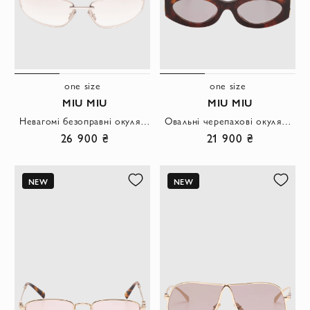
one size
one size
MIU MIU
MIU MIU
Невагомі безоправні окуляри зі світлими лінзами та гофрованим шарніром
Овальні черепахові окуляри з масивним золотим логотипом та димчастими лінзами.
26 900 ₴
21 900 ₴
NEW
NEW