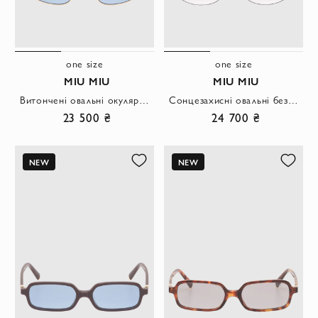
one size
one size
MIU MIU
MIU MIU
Витончені овальні окуляри в золотому каркасі із синіми лінзами
Сонцезахисні овальні безоправні окуляри з градієнтними лінзами
23 500 ₴
24 700 ₴
NEW
NEW