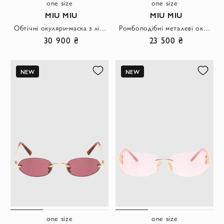
one size
one size
MIU MIU
MIU MIU
Обтічні окуляри-маска з ліловою панорамною лінзою та срібною монограмою
Ромбоподібні металеві окуляри з пудровими лінзами та гофрованими дужками
30 900 ₴
23 500 ₴
NEW
NEW
one size
one size