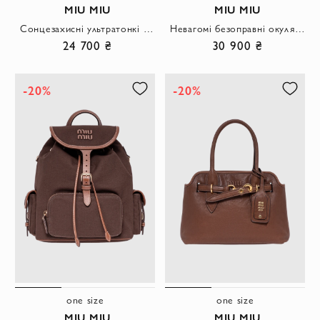
MIU MIU
MIU MIU
Сонцезахисні ультратонкі безоправні овальні окуляри
Невагомі безоправні окуляри з рожевими лінзами та значним золотим логотипом
24 700 ₴
30 900 ₴
-20%
-20%
one size
one size
MIU MIU
MIU MIU