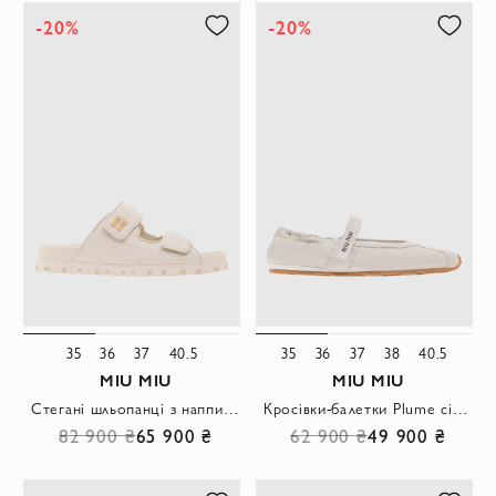
-20%
-20%
35
36
37
40.5
35
36
37
38
40.5
MIU MIU
MIU MIU
Стегані шльопанці з наппи з обробкою Matelasse
Кросівки-балетки Plume сірого кольору із замшевої шкіри
82 900 ₴
65 900 ₴
62 900 ₴
49 900 ₴