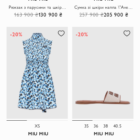
Рюкзак з парусини та шкіри з кишенями коричневого кольору
Сумка зі шкіри наппа \"Aventure\"
163 900 ₴
130 900 ₴
257 900 ₴
205 900 ₴
-20%
-20%
XS
35
36
38
40.5
MIU MIU
MIU MIU