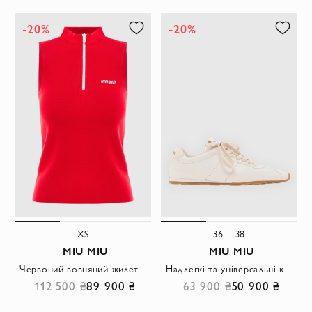
-20%
-20%
XS
36
38
MIU MIU
MIU MIU
Червоний вовняний жилет на блискавці
Надлегкі та універсальні кросівки з білої шкіри наппа
112 500 ₴
89 900 ₴
63 900 ₴
50 900 ₴