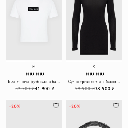
M
S
MIU MIU
MIU MIU
Біла жіноча футболка з бавовни із чорним фірмовим патчем
Сукня трикотажна з бавовни чорна
52 700 ₴
41 900 ₴
59 900 ₴
38 900 ₴
-20%
-20%