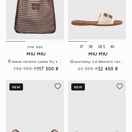
one size
37
38
38.5
40
MIU MIU
MIU MIU
В'язана гачком сумка Ivy з рафії коричневого кольору
Шльопанці з в'язаного гачком верху зі шкіряною підошвою
146 900 ₴
117 500 ₴
65 500 ₴
52 400 ₴
NEW
NEW