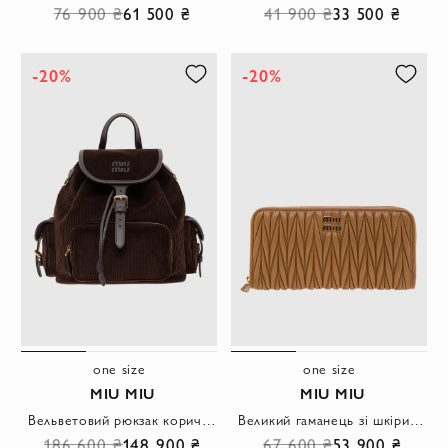
76 900 ₴
61 500 ₴
41 900 ₴
33 500 ₴
-20%
-20%
one size
one size
MIU MIU
MIU MIU
Вельветовий рюкзак коричневого кольору із застібкою-клапаном
Великий гаманець зі шкіри Наппа Matelasse бежевого кольору
186 600 ₴
148 900 ₴
67 600 ₴
53 900 ₴