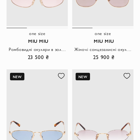
one size
one size
MIU MIU
MIU MIU
Ромбовидні окуляри в золотому каркасі з ніжно-рожевими лінзами
Жіночі сонцезахисні окуляри-авіатори із шарнірами-гармошками
23 500 ₴
25 900 ₴
NEW
NEW