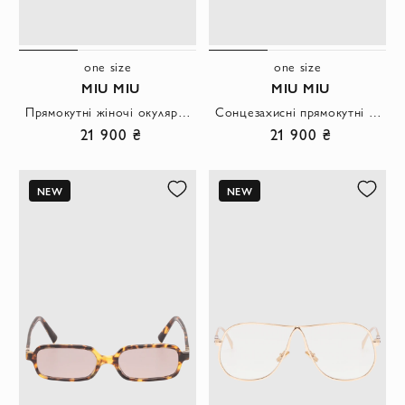
one size
one size
MIU MIU
MIU MIU
Прямокутні жіночі окуляри з синіми лінзами та гофрованим логотипом.
Сонцезахисні прямокутні черепахові окуляри із сірими лінзами.
21 900 ₴
21 900 ₴
NEW
NEW