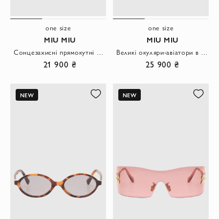
one size
one size
MIU MIU
MIU MIU
Сонцезахисні прямокутні черепахові окуляри із золотистим логотипом.
Великі окуляри-авіатори в золотій монолітній оправі з прозорим склом
21 900 ₴
25 900 ₴
NEW
NEW