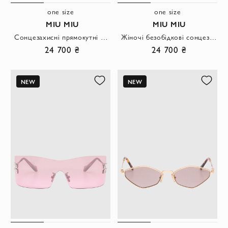
one size
one size
MIU MIU
MIU MIU
Сонцезахисні прямокутні безоправні окуляри із градієнтними лінзами
Жіночі безобідкові сонцезахисні окуляри вузької прямокутної форми
24 700 ₴
24 700 ₴
NEW
NEW