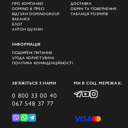
ПРО КОМПАНІЮ
ДОСТАВКА
бунтарством і
DOMINO В ПРЕСІ
ОБМІН ТА ПОВЕРНЕННЯ
ВІДГУКИ DOMINOGROUP
ТАБЛИЦЯ РОЗМІРІВ
елегантністю
ВАКАНСІЇ
БЛОГ
АНТОН ШУХНІН
Бренд "Міу Міу" навмисно дистанціюється
від традиційних образів, втілюючи суть
ІНФОРМАЦІЯ
емансипованої жінки. Цінність "Міу Міу"
ПОШИРЕНІ ПИТАННЯ
полягає в умінні поєднувати дівочу
УГОДА КОРИСТУВАЧА
ПОЛІТИКА КОНФІДЕНЦІЙНОСТІ
наївність і грайливість із провокаційним
підходом до моди, ілюструючи бунтівну й
спокусливу сутність сучасної жіночності.
ЗВ’ЯЖІТЬСЯ З НАМИ
МИ В СОЦ. МЕРЕЖАХ:
Візитна картка бренду Miu Miu будується
0 800 33 00 40
на кількох ключових принципах:
067 548 37 77
Miu Miu обожнює експерименти і
несподівані мікси. Тут денім зустрічається
з кристалами Swarovski, вінтажні знахідки