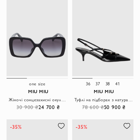
one size
36
37
38
41
MIU MIU
MIU MIU
Жіночі сонцезахисні окуляри прямокутні чорні із золотими акцентами.
Туфлі на підборах з натуральної шкіри жіночі чорні
30 900 ₴
24 700 ₴
78 600 ₴
50 900 ₴
-35%
-35%