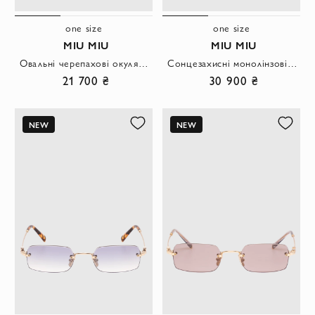
one size
one size
MIU MIU
MIU MIU
Овальні черепахові окуляри з напівпрозорими димчастими лінзами
Сонцезахисні монолінзові окуляри маска з золотистими деталями
21 700 ₴
30 900 ₴
NEW
NEW