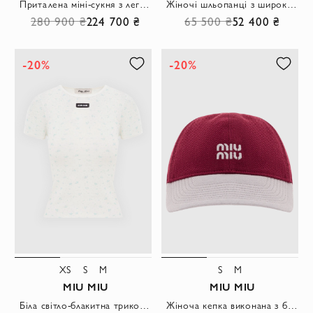
Приталена міні-сукня з легкого попліну з квітковим принтом у синьо-блакитній гамі
Жіночі шльопанці з широкою перемичкою із міцного фактурного бавовняного канвасу
280 900 ₴
224 700 ₴
65 500 ₴
52 400 ₴
-20%
-20%
XS
S
M
S
M
MIU MIU
MIU MIU
Біла світло-блакитна трикотажна фуболка з бавовни
Жіноча кепка виконана з бавовни з контрастним світлим козирком.