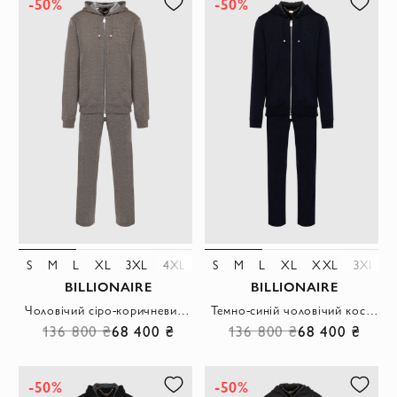
-50%
-50%
S
M
L
XL
3XL
4XL
S
M
L
XL
XXL
3XL
BILLIONAIRE
BILLIONAIRE
Чоловічий сіро-коричневий костюм із кашеміру з шовком із худi на блискавці
Темно-синій чоловічий костюм з капюшоном із кашеміру та шовку
136 800 ₴
68 400 ₴
136 800 ₴
68 400 ₴
-50%
-50%