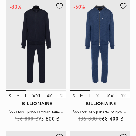
-30%
-50%
S
M
L
XXL
4XL
5XL
S
M
L
XL
XXL
3XL
BILLIONAIRE
BILLIONAIRE
Костюм трикотажний кашеміровий з додаванням шовку темно-синій
Костюм спортивного крою з кашеміру та шовку темно-синього тону
136 800 ₴
95 800 ₴
136 800 ₴
68 400 ₴