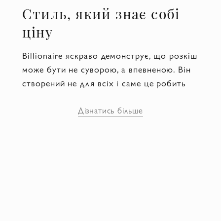
Стиль, який знає собі
ціну
Billionaire яскраво демонструє, що розкіш
може бути не суворою, а впевненою. Він
створений не для всіх і саме це робить
його бажаним. Речі бренду немов кажуть:
"Я вже все досягнув. Тепер просто
Дізнатись більше
обираю найкраще". Сама фірма з'явилася
2005 року в Італії і з перших колекцій
заявила про себе як про бренд для
чоловіків, які звикли мислити масштабно.
Тут не шукають компромісів між
комфортом і зовнішнім виглядом. Тут
створюють гардероб для тих, хто керує,
інвестує, ухвалює рішення і при цьому