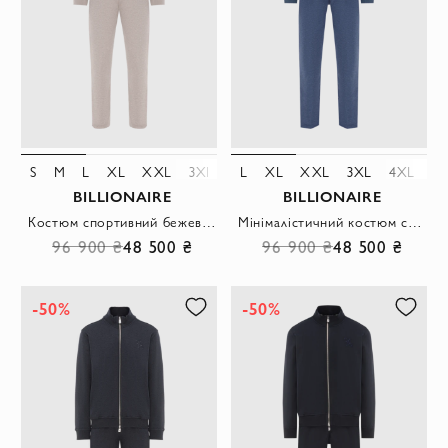
S
M
L
XL
XXL
3XL
4XL
L
XL
5XL
XXL
3XL
4XL
5
BILLIONAIRE
BILLIONAIRE
Костюм спортивний бежевий чоловічий з вишивкою логотипу
Мінімалістичний костюм синього кольору із застібкою на блискавку
96 900 ₴
48 500 ₴
96 900 ₴
48 500 ₴
-50%
-50%