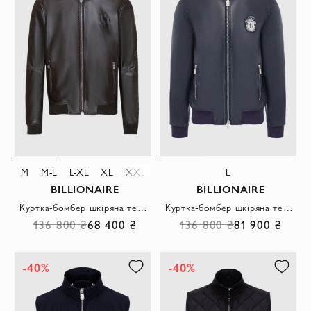
M
M-L
L-XL
XL
XXL
5XL
6XL
L
BILLIONAIRE
BILLIONAIRE
Куртка-бомбер шкіряна темно-коричнева з нашивкою-логотипом чоловіча
Куртка-бомбер шкіряна темно-синя з вишитим логотипом чоловіча
136 800 ₴
68 400 ₴
136 800 ₴
81 900 ₴
-40%
-40%