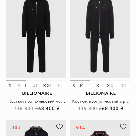
S
M
L
XL
XXL
3XL
4XL
S
M
5XL
L
XL
XXL
3XL
BILLIONAIRE
BILLIONAIRE
Костюм прогулянковий чорний чоловічий з кашеміру та шовку
Костюм прогулянковий сірий чоловічий з кашеміру та шовку
136 800 ₴
68 400 ₴
136 800 ₴
68 400 ₴
-30%
-50%