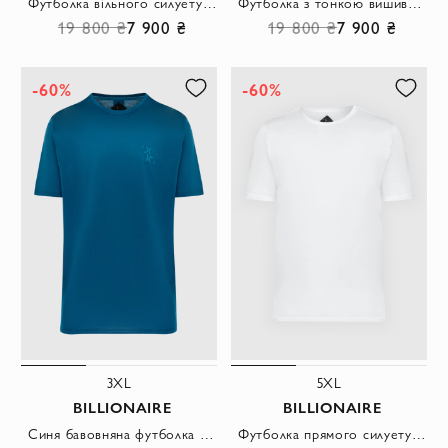
Футболка вільного силуету із щільної бавовни ультрамарин
Футболка з тонкою вишивкою на грудях у світлому сірому відтінку
19 800 ₴
7 900 ₴
19 800 ₴
7 900 ₴
-60%
-60%
3XL
5XL
BILLIONAIRE
BILLIONAIRE
Синя бавовняна футболка з об'ємним логотипом
Футболка прямого силуету з мінімальним дизайном.