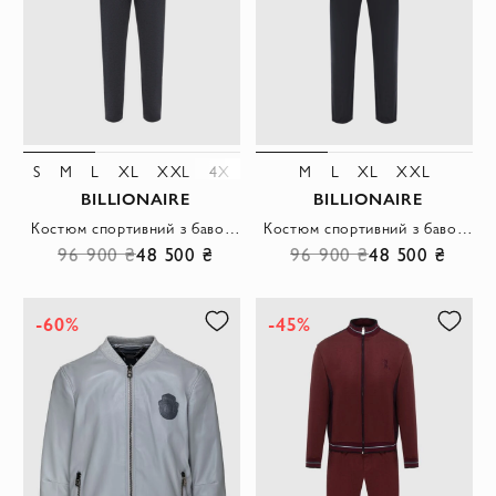
S
M
L
XL
XXL
4XL
5XL
M
L
XL
XXL
BILLIONAIRE
BILLIONAIRE
Костюм спортивний з бавовни та шовку сірий чоловічий
Костюм спортивний з бавовни та шовку синій чоловічий
96 900 ₴
48 500 ₴
96 900 ₴
48 500 ₴
-60%
-45%