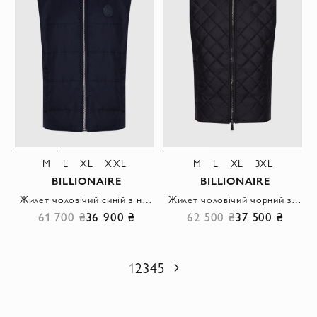
M
L
XL
XXL
M
L
XL
3XL
BILLIONAIRE
BILLIONAIRE
Жилет чоловічий синій з нашивкою логотипу
Жилет чоловічий чорний з нашивкою логотипу
61 700 ₴
36 900 ₴
62 500 ₴
37 500 ₴
1
2
3
4
5
Наступний