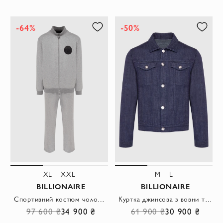
-64%
-50%
XL
XXL
M
L
BILLIONAIRE
BILLIONAIRE
Спортивний костюм чоловічий з бавовни та еластану сірий
Куртка джинсова з вовни та еластану синя чоловіча
97 600 ₴
34 900 ₴
61 900 ₴
30 900 ₴