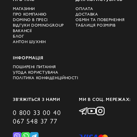
Одяг Billionaire - це точне попадання в
МАГАЗИНИ
ОПЛАТА
ПРО КОМПАНІЮ
ДОСТАВКА
запит на статус, стиль і преміальне
DOMINO В ПРЕСІ
ОБМІН ТА ПОВЕРНЕННЯ
ВІДГУКИ DOMINOGROUP
ТАБЛИЦЯ РОЗМІРІВ
виконання. Вся продукція виробляється в
ВАКАНСІЇ
Італії вручну і з добірних матеріалів. Це
БЛОГ
АНТОН ШУХНІН
один з небагатьох сучасних брендів, який
не маскує якість гучними трендами, а
ІНФОРМАЦІЯ
говорить мовою текстур, вишивки,
ПОШИРЕНІ ПИТАННЯ
матеріалом і посадкою.
УГОДА КОРИСТУВАЧА
ПОЛІТИКА КОНФІДЕНЦІЙНОСТІ
Головна візитівка, яку пропонує Billionaire
бренд, - це сорочки та піджаки з
бездоганною формою, куртки, взуття,
ЗВ’ЯЖІТЬСЯ З НАМИ
МИ В СОЦ. МЕРЕЖАХ:
костюми та футболки, у яких навіть
0 800 33 00 40
повсякденний образ виглядає як заявка на
067 548 37 77
високий рівень. Багато речей прикрашені
гербом із левом, що є символом бренду.