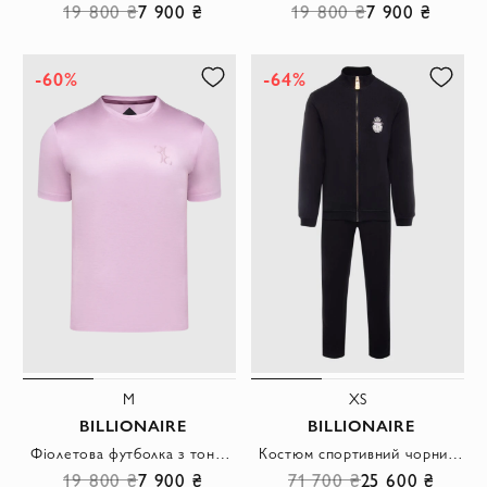
19 800 ₴
7 900 ₴
19 800 ₴
7 900 ₴
-60%
-64%
M
XS
BILLIONAIRE
BILLIONAIRE
Фіолетова футболка з тонкої бавовни з вишивкою бренду на грудях
Костюм спортивний чорний з коміром-стійкою і вишитим контрастним логотипом чоловічий
19 800 ₴
7 900 ₴
71 700 ₴
25 600 ₴