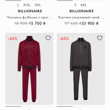
L
XXL
3XL
S
4XL
BILLIONAIRE
BILLIONAIRE
Чоловіча футболка з сірої бавовни з вишивкою герба
Костюм спортивний синій з шовку та бавовни з капюшоном чоловічий
18 900 ₴
5 700 ₴
97 600 ₴
33 900 ₴
-65%
-65%