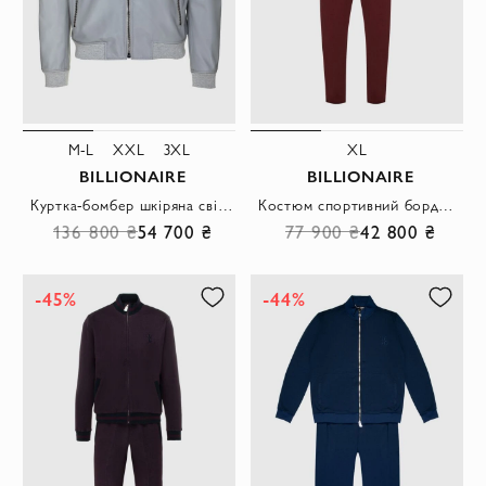
M-L
XXL
3XL
XL
BILLIONAIRE
BILLIONAIRE
Куртка-бомбер шкіряна світло-сіра з нашивкою-логотипом чоловіча
Костюм спортивний бордовий з коміром-стійкою і контрастними вставками чоловічий
136 800 ₴
54 700 ₴
77 900 ₴
42 800 ₴
-45%
-44%