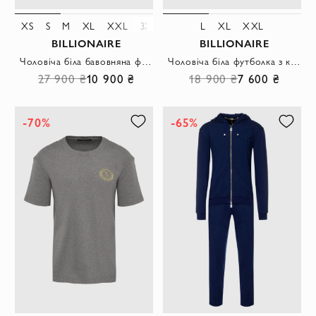
XS
S
M
XL
XXL
3XL
4XL
5XL
L
XL
XXL
BILLIONAIRE
BILLIONAIRE
Чоловіча біла бавовняна футболка з об'ємним логотипом та блискучим декором
Чоловіча біла футболка з круглим вирізом та фірмовою емблемою
27 900 ₴
10 900 ₴
18 900 ₴
7 600 ₴
-70%
-65%