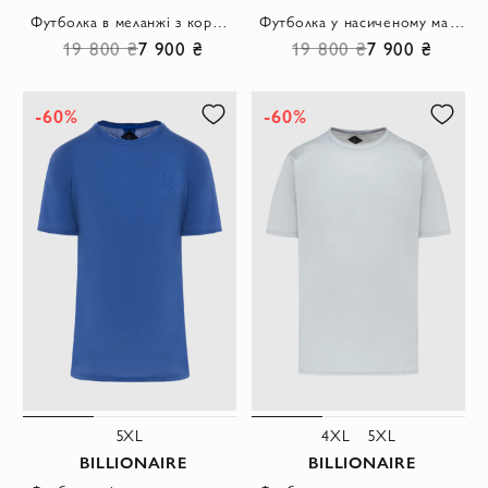
Футболка в меланжі з коротким рукавом з натуральної бавовни
Футболка у насиченому малиновому кольорі з мінімалістичною вишивкою
19 800 ₴
7 900 ₴
19 800 ₴
7 900 ₴
-60%
-60%
5XL
4XL
5XL
BILLIONAIRE
BILLIONAIRE