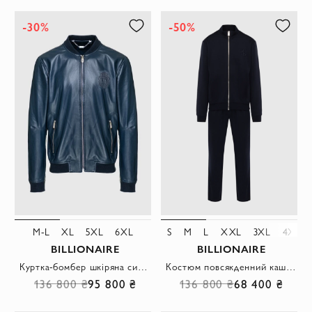
-30%
-50%
M-L
XL
5XL
6XL
S
M
L
XXL
3XL
4XL
BILLIONAIRE
BILLIONAIRE
Куртка-бомбер шкіряна синя з нашивкою-логотипом чоловіча
Костюм повсякденний кашемір із шовком темно-синій прямого крою
136 800 ₴
95 800 ₴
136 800 ₴
68 400 ₴