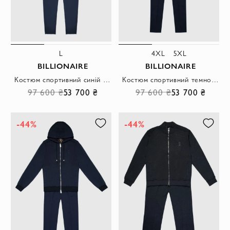
L
4XL
5XL
BILLIONAIRE
BILLIONAIRE
Костюм спортивний синій шовковий з капюшоном і вишитим лого чоловічий
Костюм спортивний темно-синій шовковий з коміром-стійкою і емблемою бренда чоловічий
97 600 ₴
53 700 ₴
97 600 ₴
53 700 ₴
-44%
-44%