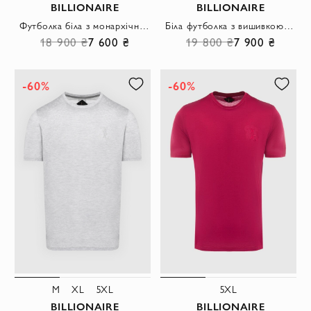
BILLIONAIRE
BILLIONAIRE
Футболка біла з монархічним орнаментом та контрастною емблемою
Біла футболка з вишивкою золотого орла на грудях
18 900 ₴
7 600 ₴
19 800 ₴
7 900 ₴
-60%
-60%
M
XL
5XL
5XL
BILLIONAIRE
BILLIONAIRE