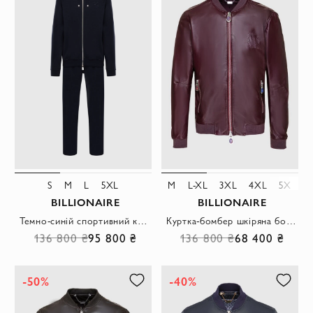
S
M
L
5XL
M
L-XL
3XL
4XL
5XL
BILLIONAIRE
BILLIONAIRE
Темно-синій спортивний костюм із м'якого трикотажу з капюшоном та вишивкою
Куртка-бомбер шкіряна бордова з нашивкою-логотипом чоловіча
136 800 ₴
95 800 ₴
136 800 ₴
68 400 ₴
-50%
-40%