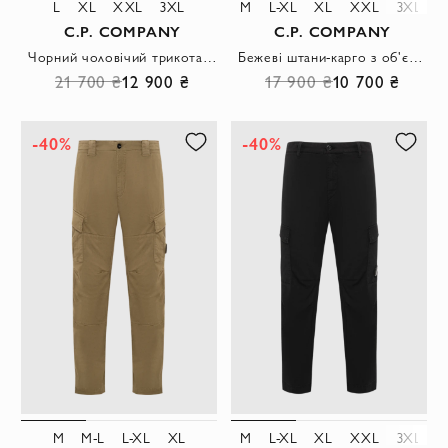
L
XL
XXL
3XL
M
L-XL
XL
XXL
3XL
C.P. COMPANY
C.P. COMPANY
Чорний чоловічий трикотажний кардиган на блискавці з фірмовою лінзою
Бежеві штани-карго з об'ємними бічними кишенями
21 700 ₴
12 900 ₴
17 900 ₴
10 700 ₴
-40%
-40%
M
M-L
L-XL
XL
M
L-XL
XL
XXL
3XL