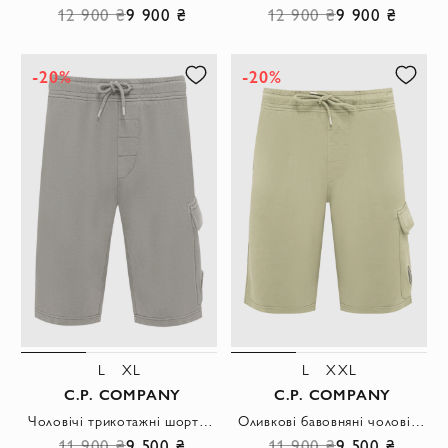
12 900 ₴
9 900 ₴
12 900 ₴
9 900 ₴
-20%
-20%
L
XL
L
XXL
C.P. COMPANY
C.P. COMPANY
Чоловічі трикотажні шорти-карго у сірому кольорі
Оливкові бавовняні чоловічі шорти-карго зі шнурком та лінзою
11 900 ₴
9 500 ₴
11 900 ₴
9 500 ₴