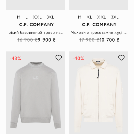
M
L
XXL
3XL
M
XL
XXL
3XL
C.P. COMPANY
C.P. COMPANY
Білий бавовняний троєр на блискавці з кишенею
Чоловіче трикотажне худі на блискавці з капюшоном у сірому відтінку
16 900 ₴
9 900 ₴
17 900 ₴
10 700 ₴
-43%
-40%