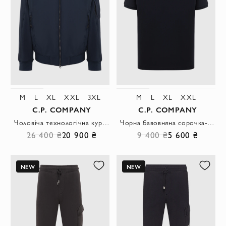
M
L
XL
XXL
3XL
M
L
XL
XXL
C.P. COMPANY
C.P. COMPANY
Чоловіча технологічна куртка-бомбер темно-синього кольору
Чорна бавовняна сорочка-поло з контрастною нашивкою логотипу
26 400 ₴
20 900 ₴
9 400 ₴
5 600 ₴
NEW
NEW