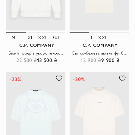
M
L
XL
XXL
3XL
L
XXL
C.P. COMPANY
C.P. COMPANY
Білий троєр з укороченою блискавкою та лінзою
Світло-бежева вільна футболка з великим рельєфним логотипом
22 500 ₴
13 500 ₴
12 900 ₴
9 900 ₴
-23%
-20%