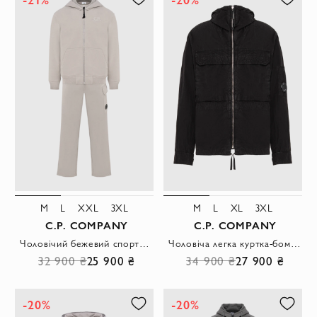
M
L
XXL
3XL
M
L
XL
3XL
C.P. COMPANY
C.P. COMPANY
Чоловічий бежевий спортивний костюм з кишенею карго
Чоловіча легка куртка-бомбер чорного кольору з бавовни
32 900 ₴
25 900 ₴
34 900 ₴
27 900 ₴
-20%
-20%