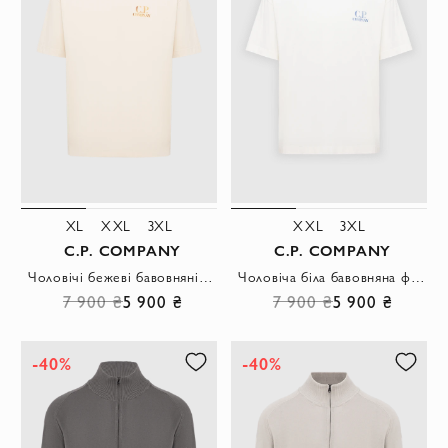
XL
XXL
3XL
XXL
3XL
C.P. COMPANY
C.P. COMPANY
Чоловічі бежеві бавовняні футболки вільного крою з золотистим логотипом
Чоловіча біла бавовняна футболка з вільним кроєм та міні-логотипом.
7 900 ₴
5 900 ₴
7 900 ₴
5 900 ₴
-40%
-40%