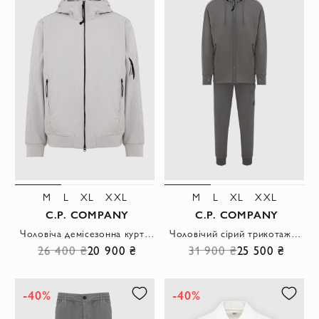
M
L
XL
XXL
M
L
XL
XXL
C.P. COMPANY
C.P. COMPANY
Чоловіча демісезонна куртка-бомбер світло-сірого кольору
Чоловічий сірий трикотажний костюм з капюшоном, що регулюється
26 400 ₴
20 900 ₴
31 900 ₴
25 500 ₴
-40%
-40%