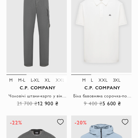
M
M-L
L-XL
XL
XXL
3XL
M
L
XXL
3XL
C.P. COMPANY
C.P. COMPANY
Чоловічі штани-карго у вінтажному графітовому відтінку
Біла бавовняна сорочка-поло з вишитим мініатюрним логотипом
21 700 ₴
12 900 ₴
9 400 ₴
5 600 ₴
-22%
-20%