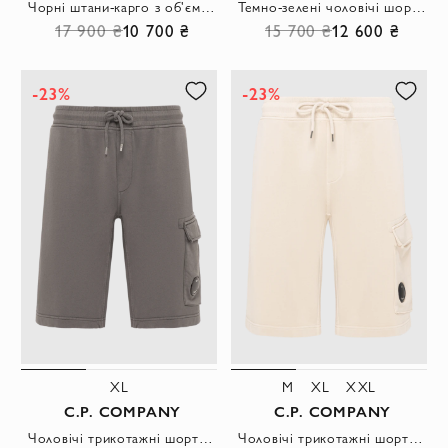
Чорні штани-карго з об'ємними бічними кишенями та лінзою
Темно-зелені чоловічі шорти-карго з бавовняного сатину на гудзику
17 900 ₴
10 700 ₴
15 700 ₴
12 600 ₴
-23%
-23%
XL
M
XL
XXL
C.P. COMPANY
C.P. COMPANY
Чоловічі трикотажні шорти-карго у темно-сірому кольорі
Чоловічі трикотажні шорти карго з фірмовою лінзою