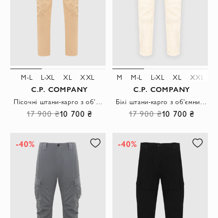
M-L
L-XL
XL
XXL
M
M-L
L-XL
XL
XXL
C.P. COMPANY
C.P. COMPANY
Пісочні штани-карго з об'ємними кишенями
Білі штани-карго з об'ємними бічними кишенями
17 900 ₴
10 700 ₴
17 900 ₴
10 700 ₴
-40%
-40%