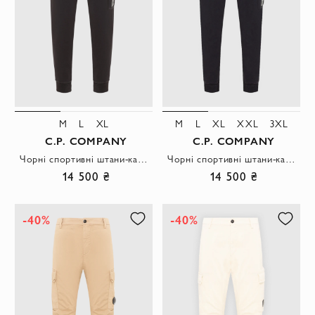
M
L
XL
M
L
XL
XXL
3XL
C.P. COMPANY
C.P. COMPANY
Чорні спортивні штани-карго на зав'язках із фірмовою лінзою
Чорні спортивні штани-карго на зав'язках
14 500 ₴
14 500 ₴
-40%
-40%