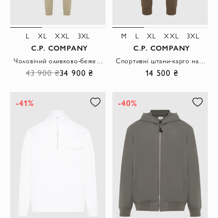
L
XL
XXL
3XL
M
L
XL
XXL
3XL
C.P. COMPANY
C.P. COMPANY
Чоловічий оливково-бежевий костюм із подвійними лінзами бренду
Спортивні штани-карго на зав'язках із лінзою на кишені
43 900 ₴
34 900 ₴
14 500 ₴
-41%
-40%