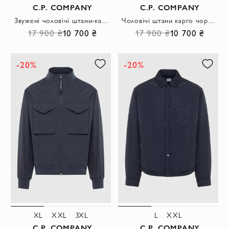
C.P. COMPANY
C.P. COMPANY
Звужені чоловічі штани-карго з бавовняного твіла пісочного кольору
Чоловічі штани карго чорного кольору з фірмовою лінзою
17 900 ₴
10 700 ₴
17 900 ₴
10 700 ₴
-20%
-20%
XL
XXL
3XL
L
XXL
C.P. COMPANY
C.P. COMPANY