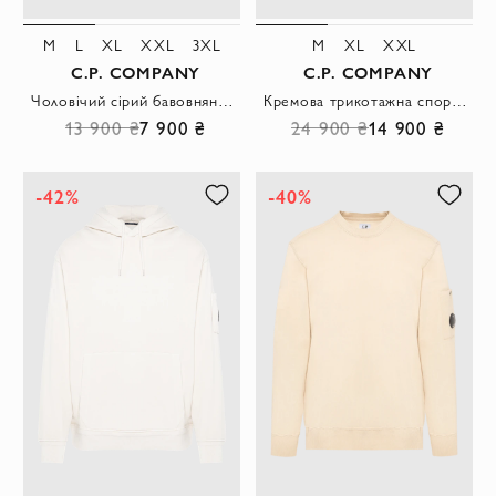
M
L
XL
XXL
3XL
M
XL
XXL
C.P. COMPANY
C.P. COMPANY
Чоловічий сірий бавовняний світшот з вишитим логотипом бренду
Кремова трикотажна спортивна кофта на блискавці з коміром
13 900 ₴
7 900 ₴
24 900 ₴
14 900 ₴
-42%
-40%