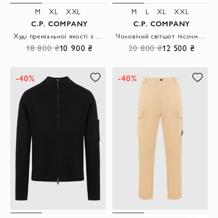
M
XL
XXL
M
L
XL
XXL
C.P. COMPANY
C.P. COMPANY
Худі преміальної якості з фірмовою лінзою на рукаві
Чоловічий світшот пісочного кольору з фірмовою лінзою на лівому рукаві
18 800 ₴
10 900 ₴
20 800 ₴
12 500 ₴
-40%
-40%