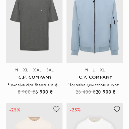
M
XL
XXL
3XL
M
L
XL
C.P. COMPANY
C.P. COMPANY
Чоловіча сіра бавовняна футболка оверсайз з ефектом потертості та логотипом
Чоловіча демісезонна куртка-бомбер сіро-блакитного кольору
8 900 ₴
6 900 ₴
26 400 ₴
20 900 ₴
-25%
-25%