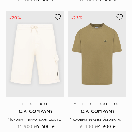
-20%
-23%
L
XL
XXL
M
L
XL
XXL
3XL
C.P. COMPANY
C.P. COMPANY
Чоловічі трикотажні шорти-карго у світлому кремово-бежевому відтінку.
Чоловіча зелена бавовняна футболка з фотопринтом захисного капюшона
11 900 ₴
9 500 ₴
6 400 ₴
4 900 ₴