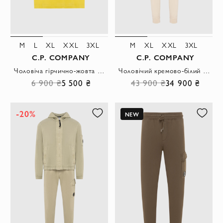
M
L
XL
XXL
3XL
M
XL
XXL
3XL
C.P. COMPANY
C.P. COMPANY
Чоловіча гірчично-жовта бавовняна футболка з вільним кроєм та великим принтом
Чоловічий кремово-білий костюм з кишенями та лінзами
6 900 ₴
5 500 ₴
43 900 ₴
34 900 ₴
-20%
NEW