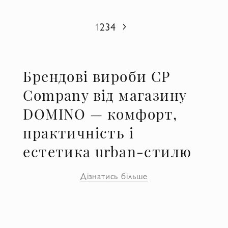
1
2
3
4
Наступний
Брендові вироби CP
Company від магазину
DOMINO — комфорт,
практичність і
естетика urban-стилю
CP Company — італійський бренд
Дізнатись більше
чоловічого одягу, який цінують за
практичність, стиль і оригінальний підхід.
Він пропонує зручні повсякденні вироби з