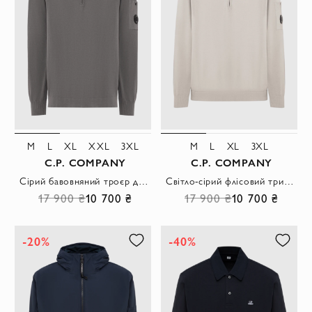
M
L
XL
XXL
3XL
M
L
XL
3XL
C.P. COMPANY
C.P. COMPANY
Сірий бавовняний троєр дрібної в'язки на блискавці з лінзою
Світло-сірий флісовий трикотажний пуловер на блискавці з лінзою
17 900 ₴
10 700 ₴
17 900 ₴
10 700 ₴
-20%
-40%