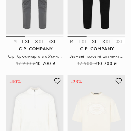
M
L-XL
XXL
3XL
M
L-XL
XL
XXL
3XL
C.P. COMPANY
C.P. COMPANY
Сірі брюки-карго з об'ємними кишенями
Звужені чоловічі штани-карго з бавовняного твіла чорного кольору
17 900 ₴
10 700 ₴
17 900 ₴
10 700 ₴
-40%
-23%