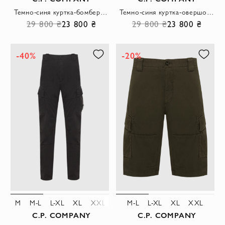
Темно-синя куртка-бомбер із накладними кишенями
Темно-синя куртка-овершот із комбінованою текстурою
29 800 ₴
23 800 ₴
29 800 ₴
23 800 ₴
-40%
-20%
M
M-L
L-XL
XL
XXL
3XL
M-L
L-XL
XL
XXL
C.P. COMPANY
C.P. COMPANY