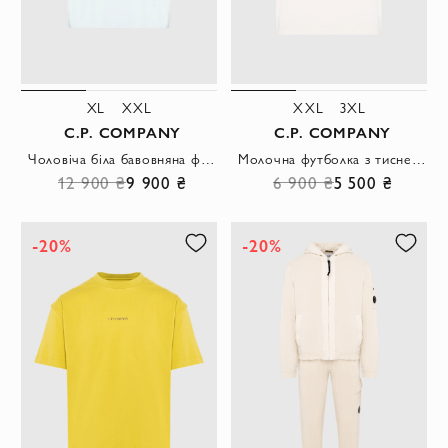
XL
XXL
XXL
3XL
C.P. COMPANY
C.P. COMPANY
Чоловіча біла бавовняна футболка оверсайз з архівним графічним принтом
Молочна футболка з тисненим логотипом у тон
12 900 ₴
9 900 ₴
6 900 ₴
5 500 ₴
-20%
-20%