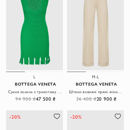
L
M-L
BOTTEGA VENETA
BOTTEGA VENETA
Сукня зелена з трикотажу з фігурним оздобленням по низу та глибоким вирізом
Штани вовняні прямі жіночі бежеві
94 900 ₴
47 500 ₴
36 400 ₴
20 900 ₴
-20%
-20%