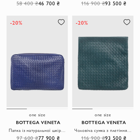
58 400 ₴
46 700 ₴
116 900 ₴
93 500 ₴
-20%
-20%
one size
one size
BOTTEGA VENETA
BOTTEGA VENETA
Папка із натуральної шкіри синя чоловіча
Чоловіча сумка з плетінням Intrecciato з м'якої шкіри та регульованим ременем
97 600 ₴
77 900 ₴
116 900 ₴
93 500 ₴