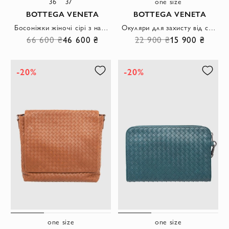
36
37
one size
BOTTEGA VENETA
BOTTEGA VENETA
Босоніжки жіночі сірі з натуральної шкіри
Окуляри для захисту від сонця з широкими лінзами та глянсовою оправою зеленого кольору.
66 600 ₴
46 600 ₴
22 900 ₴
15 900 ₴
-20%
-20%
one size
one size