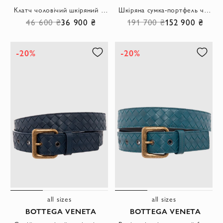
Клатч чоловічий шкіряний Intrecciato Piccolo трьохколірний
Шкіряна сумка-портфель чорна із застібкою на блискавку та декоративним плетінням
46 600 ₴
36 900 ₴
191 700 ₴
152 900 ₴
-20%
-20%
all sizes
all sizes
BOTTEGA VENETA
BOTTEGA VENETA