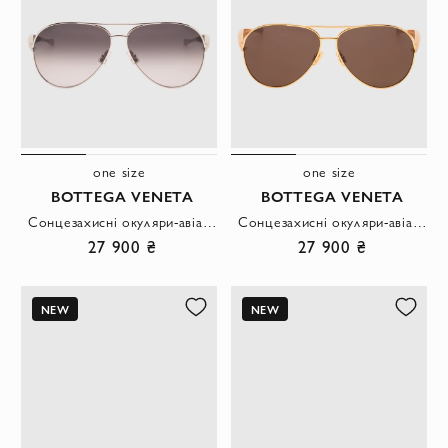
one size
one size
BOTTEGA VENETA
BOTTEGA VENETA
Сонцезахисні окуляри-авіатори у металевій оправі з градієнтними сірими лінзами.
Сонцезахисні окуляри-авіатори у золотистій металевій оправі з коричневими лінзами.
27 900 ₴
27 900 ₴
NEW
NEW