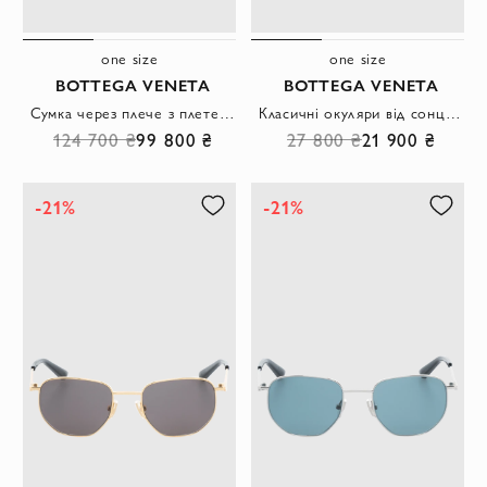
one size
one size
BOTTEGA VENETA
BOTTEGA VENETA
Сумка через плече з плетеної телячої шкіри intrecciato
Класичні окуляри від сонця котяче око жіночі чорні
124 700 ₴
99 800 ₴
27 800 ₴
21 900 ₴
-21%
-21%