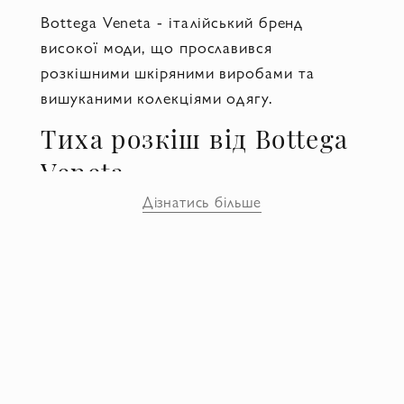
Bottega Veneta - італійський бренд
високої моди, що прославився
розкішними шкіряними виробами та
вишуканими колекціями одягу.
Тиха розкіш від Bottega
Veneta
Дізнатись більше
Bottega Veneta бренд з'явився 1966 року в
італійському місті Віченцо, де історія
тісно переплітається з ремісничим
мистецтвом. Сама марка спеціалізується
на виготовленні високоякісних шкіряних
виробів. Ще з самого початку філософія
позиціонувалася під гаслом: "Коли Ваші
ініціали - більш ніж достатньо". Вона ж і