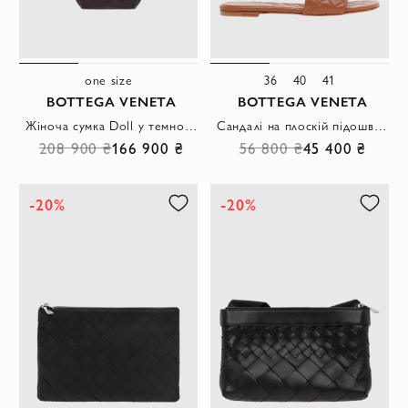
one size
36
40
41
BOTTEGA VENETA
BOTTEGA VENETA
Жіноча сумка Doll у темно-коричневому кольорі з тисненням під крокодилячу шкіру.
Сандалі на плоскій підошві із стьобаної шкіри коричневі
208 900 ₴
166 900 ₴
56 800 ₴
45 400 ₴
-20%
-20%