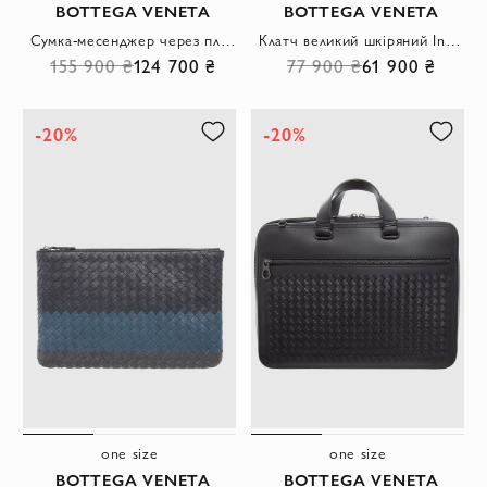
BOTTEGA VENETA
BOTTEGA VENETA
Сумка-месенджер через плече коричнева зі шкіри Intrecciato Piccolo чоловіча
Клатч великий шкіряний Intrecciato Piccolo чоловічий зелений
155 900 ₴
124 700 ₴
77 900 ₴
61 900 ₴
-20%
-20%
one size
one size
BOTTEGA VENETA
BOTTEGA VENETA