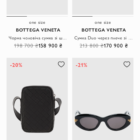
one size
one size
BOTTEGA VENETA
BOTTEGA VENETA
Чорна чоловіча сумка зі шкіри із плетінням Intrecciato
Сумка Duo через плече зі шкіри Intrecciato
198 700 ₴
158 900 ₴
213 800 ₴
170 900 ₴
-20%
-21%