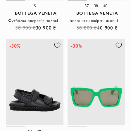
S
37
38
40
BOTTEGA VENETA
BOTTEGA VENETA
Футболка оверсайз чоловіча світло жовта
Босоніжки шкіряні жіночі м'ятні з м'якими переплетеннями
38 900 ₴
30 900 ₴
58 800 ₴
40 900 ₴
-30%
-30%