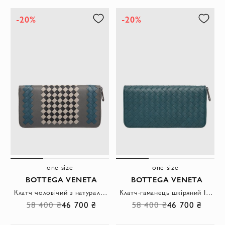
-20%
-20%
one size
one size
BOTTEGA VENETA
BOTTEGA VENETA
Клатч чоловічий з натуральної шкіри сірий
Клатч-гаманець шкіряний Intrecciato Piccolo зелений на блискавці
58 400 ₴
46 700 ₴
58 400 ₴
46 700 ₴