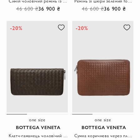
Синій чоловічий ремінь із плетеної шкіри з вінтажною застібкою
Ремінь зі шкіри зелений for men
46 600 ₴
36 900 ₴
46 600 ₴
36 900 ₴
-20%
-20%
one size
one size
BOTTEGA VENETA
BOTTEGA VENETA
Клатч-гаманець чоловічий шкіряний Intrecciato Piccolo зелений хакі на блискавці
Сумка коричнева через плече зі шкіри Intrecciato на блискавці чоловіча