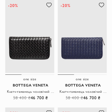
-20%
-20%
one size
one size
BOTTEGA VENETA
BOTTEGA VENETA
Клатч-гаманець чоловічий шкіряний Intrecciato Piccolo чорний на блискавці
Клатч-гаманець чоловічий шкіряний Intrecciato Piccolo синій на блискавці
58 400 ₴
46 700 ₴
58 400 ₴
46 700 ₴