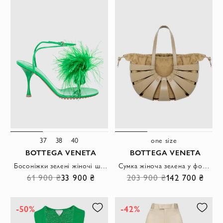
37
38
40
one size
BOTTEGA VENETA
BOTTEGA VENETA
Босоніжки зелені жіночі шкіряні з пір'ям
Сумка жіноча зелена у формі кошика
61 900 ₴
33 900 ₴
203 900 ₴
142 700 ₴
-50%
-42%