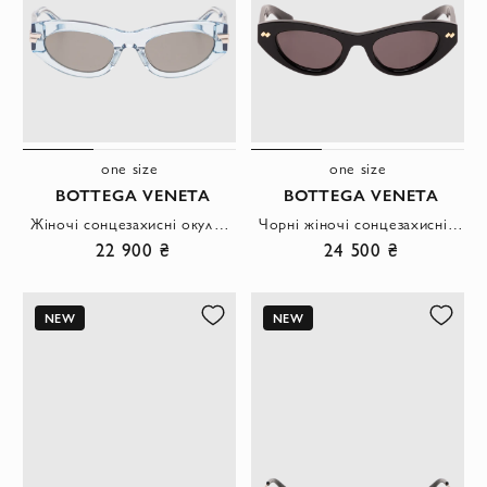
one size
one size
BOTTEGA VENETA
BOTTEGA VENETA
Жіночі сонцезахисні окуляри форми котяче око із напівпрозорого ацетату
Чорні жіночі сонцезахисні окуляри котяче око з масивною оправою
22 900 ₴
24 500 ₴
NEW
NEW