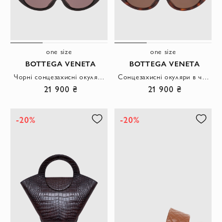
one size
one size
BOTTEGA VENETA
BOTTEGA VENETA
Чорні сонцезахисні окуляри котяче око в комбінованій оправі із золотом
Сонцезахисні окуляри в черепаховій оправі \"cat eye\" із золотистими завушниками.
21 900 ₴
21 900 ₴
-20%
-20%