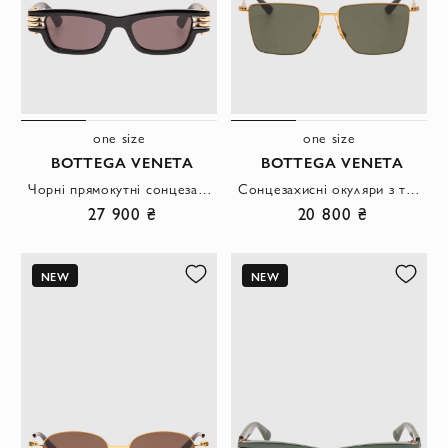
one size
one size
BOTTEGA VENETA
BOTTEGA VENETA
Чорні прямокутні сонцезахисні окуляри із золотистими багатошаровими дужками
Сонцезахисні окуляри з тонкою золотистою оправою квадратної форми та зеленими лінзами.
27 900 ₴
20 800 ₴
NEW
NEW