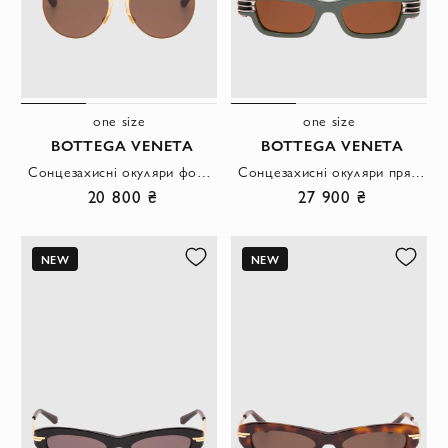
one size
one size
BOTTEGA VENETA
BOTTEGA VENETA
Сонцезахисні окуляри форми панто у золотистій металевій оправі з коричневими лінзами.
Сонцезахисні окуляри прямокутної форми у зеленій оправі з коричневими лінзами.
20 800 ₴
27 900 ₴
NEW
NEW