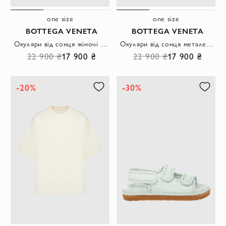
one size
one size
BOTTEGA VENETA
BOTTEGA VENETA
Окуляри від сонця жіночі золотисті з чорним склом
Окуляри від сонця металеві сріблясті жіночі
22 900 ₴
17 900 ₴
22 900 ₴
17 900 ₴
-20%
-30%