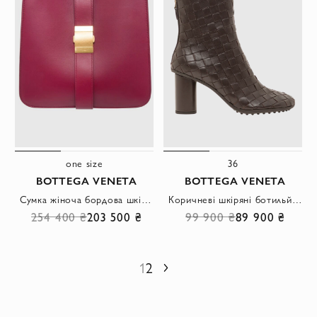
one size
36
BOTTEGA VENETA
BOTTEGA VENETA
Сумка жіноча бордова шкіряна з золотистою застібкою
Коричневі шкіряні ботильйони Atomic у фірмовому плетінні Intrecciato
254 400 ₴
203 500 ₴
99 900 ₴
89 900 ₴
1
2
Наступний