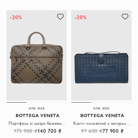
-20%
-20%
one size
one size
BOTTEGA VENETA
BOTTEGA VENETA
Портфель зі шкіри бежевий чоловічий
Клатч чоловічий з натуральної шкіри та шкіри крокодила синій
175 900 ₴
140 700 ₴
97 600 ₴
77 900 ₴