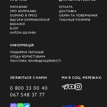
МАГАЗИНИ
ОПЛАТА
Що унікального в бренді
ПРО КОМПАНІЮ
ДОСТАВКА
DOMINO В ПРЕСІ
ОБМІН ТА ПОВЕРНЕННЯ
Боттега?
ВІДГУКИ DOMINOGROUP
ТАБЛИЦЯ РОЗМІРІВ
ВАКАНСІЇ
БЛОГ
Bottega Veneta - це бренд, який впізнають
АНТОН ШУХНІН
без логотипу. Усе завдяки культовій
техніці Intrecciato - плетінню шкіри,
ІНФОРМАЦІЯ
винайденому ще в 1960 роках. Цей
ПОШИРЕНІ ПИТАННЯ
УГОДА КОРИСТУВАЧА
фірмовий прийом став візуальним
ПОЛІТИКА КОНФІДЕНЦІЙНОСТІ
підписом марки і досі використовується в
сумках, взутті та аксесуарах. На відміну
від більшості luxury-брендів, Боттега
ЗВ’ЯЖІТЬСЯ З НАМИ
МИ В СОЦ. МЕРЕЖАХ:
ніколи не робила ставку на гучні назви.
0 800 33 00 40
Головні цінності: матеріал, форма, ручна
067 548 37 77
робота.