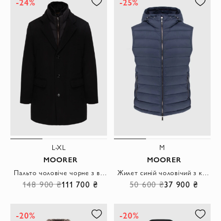
-24%
-25%
L-XL
M
MOORER
MOORER
Пальто чоловіче чорне з відстібним хутряним коміром
Жилет синій чоловічий з капюшоном на еластичному шнурку
148 900 ₴
111 700 ₴
50 600 ₴
37 900 ₴
-20%
-20%