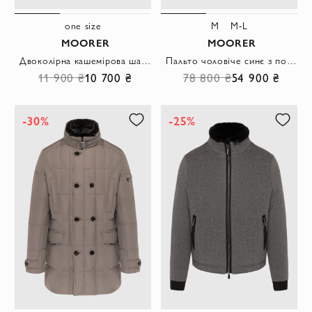
one size
M
M-L
MOORER
MOORER
Двоколірна кашемірова шапка з логотипом на відвороті
Пальто чоловіче синє з поліестеру
11 900 ₴
10 700 ₴
78 800 ₴
54 900 ₴
-30%
-25%