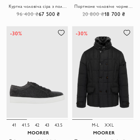
Куртка чоловіча сіра з поліаміду та поліуретану
Портмоне чоловіче чорне з натуральної шкіри
96 400 ₴
67 500 ₴
20 800 ₴
18 700 ₴
-30%
-30%
41
41.5
42
43
43.5
M-L
XXL
MOORER
MOORER