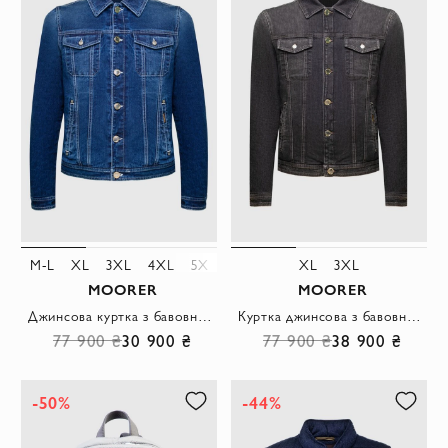
M-L
XL
3XL
4XL
5XL
XL
3XL
MOORER
MOORER
Джинсова куртка з бавовни і поліаміду синя чоловіча
Куртка джинсова з бавовни та поліаміду чорна чоловіча
77 900 ₴
30 900 ₴
77 900 ₴
38 900 ₴
-50%
-44%