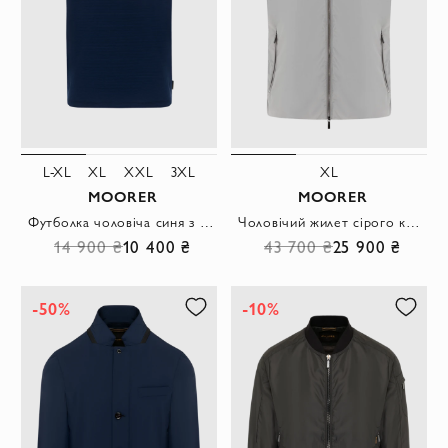
L-XL
XL
XXL
3XL
XL
MOORER
MOORER
Футболка чоловіча синя з бавовни
Чоловічий жилет сірого кольору з капюшоном на блискавці
14 900 ₴
10 400 ₴
43 700 ₴
25 900 ₴
-50%
-10%