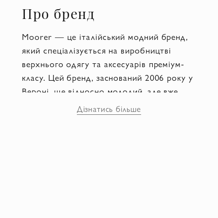
Про бренд
Moorer — це італійський модний бренд,
який спеціалізується на виробництві
верхнього одягу та аксесуарів преміум-
класу. Цей бренд, заснований 2006 року у
Вероні, ще відносно молодий, але вже
встиг здобути світову популярність.
Дізнатись більше
Заснував компанію Морено Фаччінкані —
перфекціоніст, модний експерт і
справжній професіонал. Він не випадкова
людина в модній індустрії, адже
виробництвом одягу займалися кілька
поколінь його родини. Саме Морено
Фаччінкані довів усьому світові, що