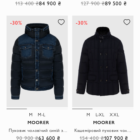
113 400 ₴
84 900 ₴
127 900 ₴
89 500 ₴
-30%
-30%
M
M-L
M
L-XL
XXL
MOORER
MOORER
Пуховик чоловічий синій з поліаміду та поліуретану
Кашеміровий пуховик чоловічий чорний
90 900 ₴
63 600 ₴
154 400 ₴
107 900 ₴