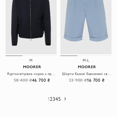
M
M-L
MOORER
MOORER
Куртка-вітрівка чорна з прихованим капюшоном чоловіча
Шорти базові бавовняні світло-сині із защипами
58 400 ₴
46 700 ₴
23 900 ₴
16 700 ₴
1
2
3
4
5
Наступний