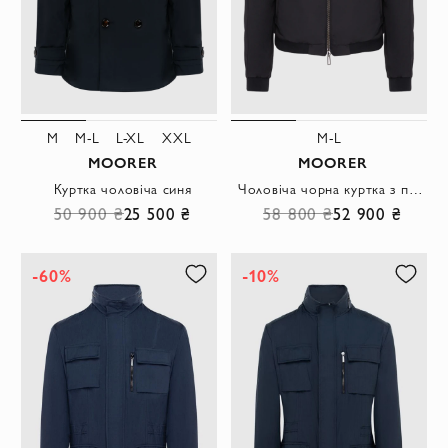
M
M-L
L-XL
XXL
M-L
MOORER
MOORER
Куртка чоловіча синя
Чоловіча чорна куртка з поліестеру
50 900 ₴
25 500 ₴
58 800 ₴
52 900 ₴
-60%
-10%