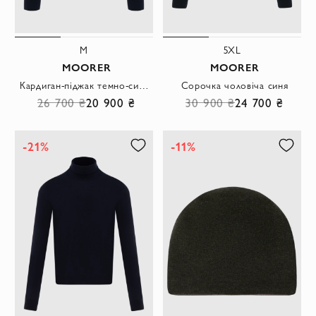
M
5XL
MOORER
MOORER
Кардиган-піджак темно-синій з накладними кишенями та відкладним коміром
Сорочка чоловіча синя
26 700 ₴
20 900 ₴
30 900 ₴
24 700 ₴
-21%
-11%