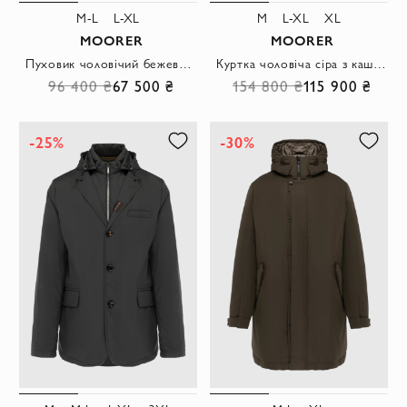
M-L
L-XL
M
L-XL
XL
MOORER
MOORER
Пуховик чоловічий бежевий з поліестеру
Куртка чоловіча сіра з кашеміру
96 400 ₴
67 500 ₴
154 800 ₴
115 900 ₴
-25%
-30%