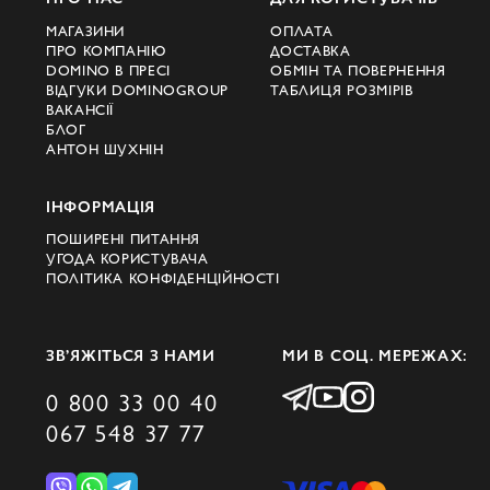
парки, пальта та ін.;
МАГАЗИНИ
ОПЛАТА
повсякденний одяг — трикотаж,
ПРО КОМПАНІЮ
ДОСТАВКА
DOMINO В ПРЕСІ
ОБМІН ТА ПОВЕРНЕННЯ
штани, сорочки, сукні та спідниці, шорти,
ВІДГУКИ DOMINOGROUP
ТАБЛИЦЯ РОЗМІРІВ
футболки та поло, толстовки та спортивні
ВАКАНСІЇ
БЛОГ
костюми;
АНТОН ШУХНІН
джинси та одяг із деніму;
аксесуари — взуття, сумки та рюкзаки,
ІНФОРМАЦІЯ
ремені, шарфи, рукавички та капелюхи.
ПОШИРЕНІ ПИТАННЯ
УГОДА КОРИСТУВАЧА
Особливо популярним є верхній одяг
ПОЛІТИКА КОНФІДЕНЦІЙНОСТІ
MooRER, під час виробництва якого
використовують тканини преміальної
якості: бавовну, вовну, кашемір.
ЗВ’ЯЖІТЬСЯ З НАМИ
МИ В СОЦ. МЕРЕЖАХ:
Наповнювачем пуховиків Мурер є
0 800 33 00 40
натуральний гусячий пух, що вирізняється
067 548 37 77
гарною зносостійкістю та еластичністю,
здатністю пропускати повітря і прекрасно