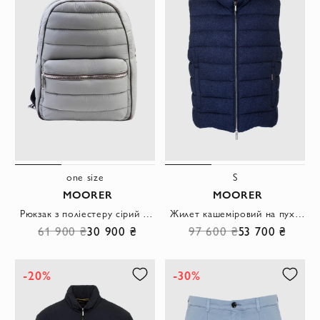
one size
S
MOORER
MOORER
Рюкзак з поліестеру сірий чоловічий
Жилет кашеміровий на пуху FIRE-IL синій чоловічий
61 900 ₴
30 900 ₴
97 600 ₴
53 700 ₴
-20%
-30%