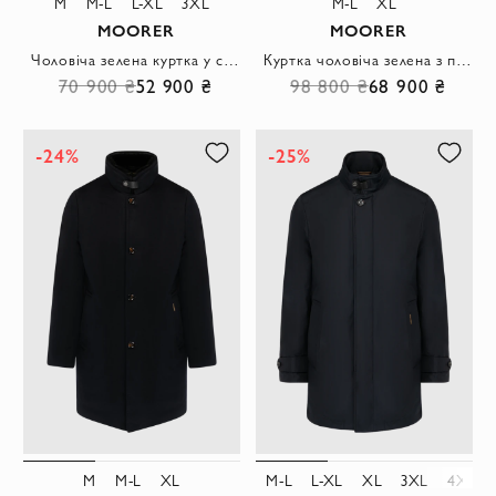
M
M-L
L-XL
3XL
M-L
XL
MOORER
MOORER
Чоловіча зелена куртка у стилі блейзера з накладними кишенями
Куртка чоловіча зелена з поліестеру та бавовни
70 900 ₴
52 900 ₴
98 800 ₴
68 900 ₴
-24%
-25%
M
M-L
XL
M-L
L-XL
XL
3XL
4XL