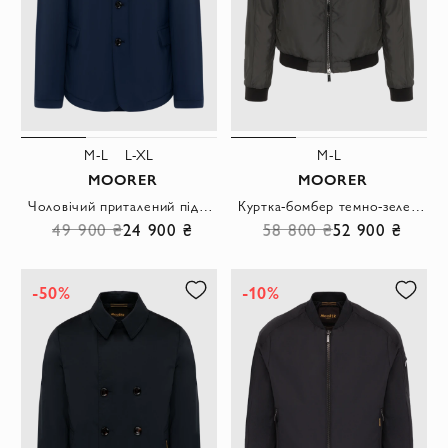
M-L
L-XL
M-L
MOORER
MOORER
Чоловічий приталений піджак з легкої тканини у темно-синьому виконанні
Куртка-бомбер темно-зелена з контрастними манжетами та капюшоном
49 900 ₴
24 900 ₴
58 800 ₴
52 900 ₴
-50%
-10%