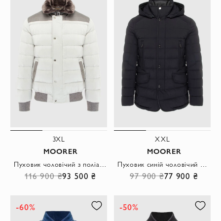
3XL
XXL
MOORER
MOORER
Пуховик чоловічий з поліаміду та поліестеру білий
Пуховик синій чоловічий на кнопках з капюшоном
116 900 ₴
93 500 ₴
97 900 ₴
77 900 ₴
-60%
-50%