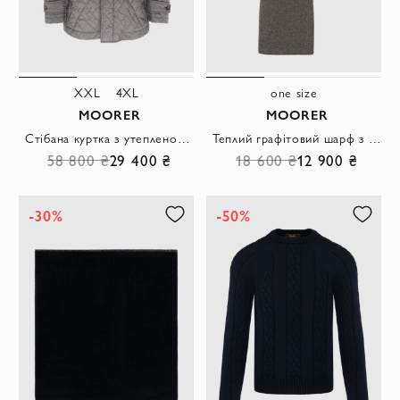
XXL
4XL
one size
MOORER
MOORER
Стібана куртка з утепленою підкладкою та гудзиками
Теплий графітовий шарф з м'якого трикотажу з декоративною застібкою.
58 800 ₴
29 400 ₴
18 600 ₴
12 900 ₴
-30%
-50%