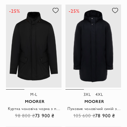
-25%
-25%
M-L
3XL
4XL
MOORER
MOORER
Куртка чоловіча чорна з поліестеру та поліаміду
Пуховик чоловічий синій з поліаміду
98 800 ₴
73 900 ₴
105 600 ₴
78 900 ₴