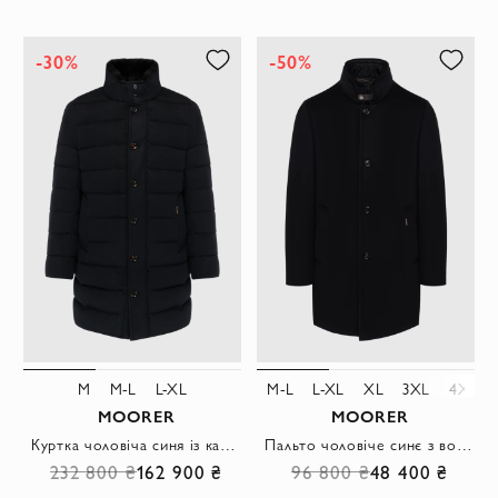
-30%
-50%
M
M-L
L-XL
M-L
L-XL
XL
3XL
4XL
MOORER
MOORER
Куртка чоловіча синя із кашеміру
Пальто чоловіче синє з вовни та кашеміру
232 800 ₴
162 900 ₴
96 800 ₴
48 400 ₴