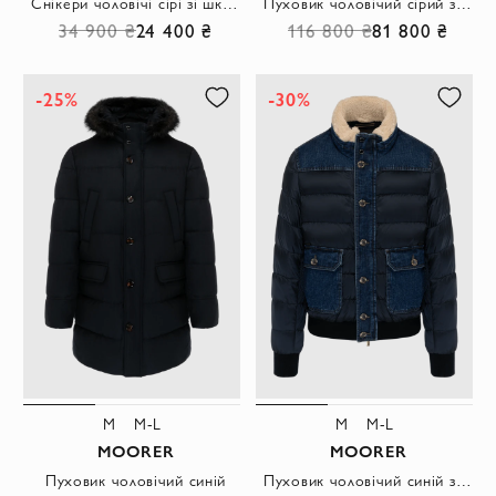
Снікери чоловічі сірі зі шкіри та вовни
Пуховик чоловічий сірий з вовни та кашеміру
34 900 ₴
24 400 ₴
116 800 ₴
81 800 ₴
-25%
-30%
M
M-L
M
M-L
MOORER
MOORER
Пуховик чоловічий синій
Пуховик чоловічий синій з бавовни та поліуретану