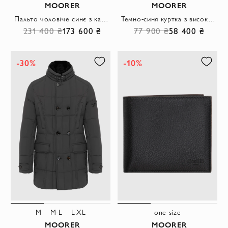
MOORER
MOORER
Пальто чоловіче синє з кашеміру
Темно-синя куртка з високим коміром та потайною планкою
231 400 ₴
173 600 ₴
77 900 ₴
58 400 ₴
-30%
-10%
M
M-L
L-XL
one size
MOORER
MOORER