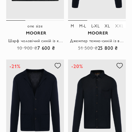
one size
M
M-L
L-XL
XL
XXL
MOORER
MOORER
Шарф чоловічий синій із кашеміру
Джемпер темно-синій із вовни з об'ємним плетеним візерунком
10 900 ₴
7 600 ₴
51 500 ₴
25 800 ₴
-21%
-20%