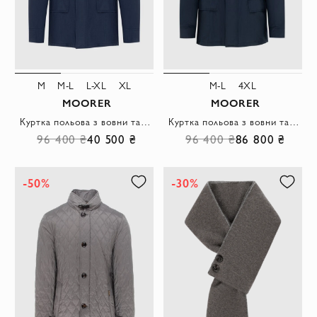
M
M-L
L-XL
XL
M-L
4XL
MOORER
MOORER
Куртка польова з вовни та шовку синя чоловіча
Куртка польова з вовни та шовку темно-синя чоловіча
96 400 ₴
40 500 ₴
96 400 ₴
86 800 ₴
-50%
-30%