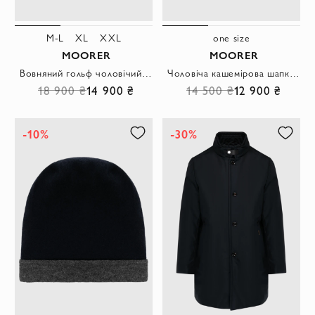
M-L
XL
XXL
one size
MOORER
MOORER
Вовняний гольф чоловічий чорний
Чоловіча кашемірова шапка глибокого темно-зеленого відтінку
18 900 ₴
14 900 ₴
14 500 ₴
12 900 ₴
-10%
-30%