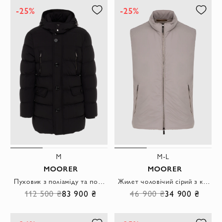
-25%
-25%
M
M-L
MOORER
MOORER
Пуховик з поліаміду та поліуретану чорний чоловічий
Жилет чоловічий сірий з кишенями на блискавці
112 500 ₴
83 900 ₴
46 900 ₴
34 900 ₴