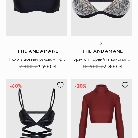
L
S
THE ANDAMANE
THE ANDAMANE
Поло з довгим рукавом і фактурним візерунком із шовку та кашеміру коричневе чоловіче
Бра-топ чорний із кристалами в стилі браллет
7 400 ₴
2 900 ₴
18 900 ₴
7 800 ₴
-60%
-20%