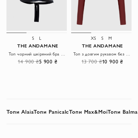
S
L
XS
S
M
THE ANDAMANE
THE ANDAMANE
Топ чорний шкіряний бра на тонких бретелях
Топ з довгим рукавом без бордовий принта
14 900 ₴
5 900 ₴
13 700 ₴
10 900 ₴
Топи Alaia
Топи Panicale
Топи Max&Moi
Топи Balma