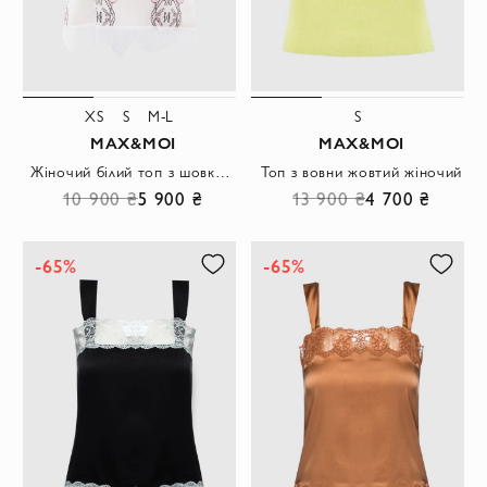
XS
S
M-L
S
MAX&MOI
MAX&MOI
Жіночий білий топ з шовку та еластану з принтом
Топ з вовни жовтий жіночий
10 900 ₴
5 900 ₴
13 900 ₴
4 700 ₴
-65%
-65%