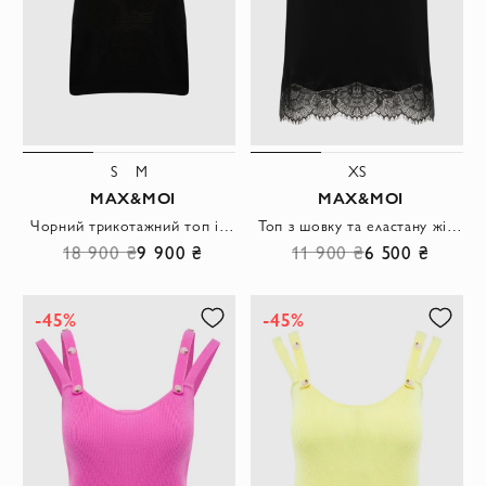
S
M
XS
MAX&MOI
MAX&MOI
Чорний трикотажний топ із кашеміру шовку та вовни з фактурним малюнком
Топ з шовку та еластану жіночий чорний
18 900 ₴
9 900 ₴
11 900 ₴
6 500 ₴
-45%
-45%