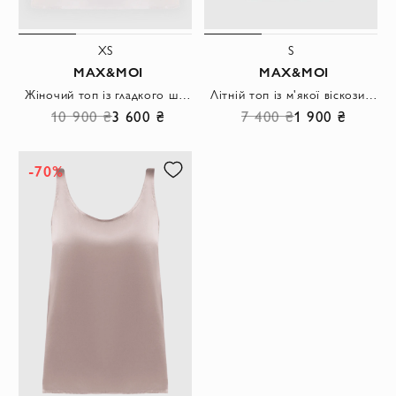
XS
S
MAX&MOI
MAX&MOI
Жіночий топ із гладкого шовку кремового кольору
Літній топ із м'якої віскози білий
10 900 ₴
3 600 ₴
7 400 ₴
1 900 ₴
-70%