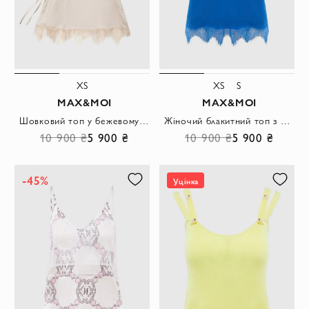
XS
XS
S
MAX&MOI
MAX&MOI
Шовковий топ у бежевому кольорі з декоративною облямівкою
Жіночий блакитний топ з шовку та еластану
10 900 ₴
5 900 ₴
10 900 ₴
5 900 ₴
-45%
Уцінка