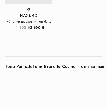
XS
MAX&MOI
Жіночий шовковий топ бежево-кавового відтінку
11 900 ₴
3 900 ₴
Топи Panicale
Топи Brunello Cucinelli
Топи Balmain