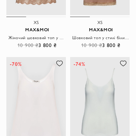
XS
XS
MAX&MOI
MAX&MOI
Жіночий шовковий топ у пастельному тоні з ажурним візерунком.
Шовковий топ у стилі білизни з вишуканим мереживом пудрового відтінку
10 900 ₴
3 800 ₴
10 900 ₴
3 800 ₴
-70%
-74%