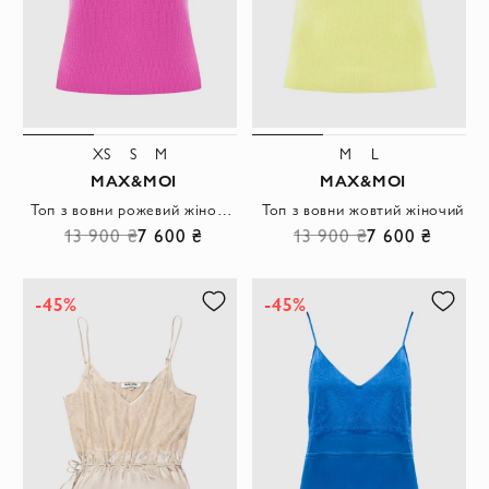
XS
S
M
M
L
MAX&MOI
MAX&MOI
Топ з вовни рожевий жіночий
Топ з вовни жовтий жіночий
13 900 ₴
7 600 ₴
13 900 ₴
7 600 ₴
-45%
-45%