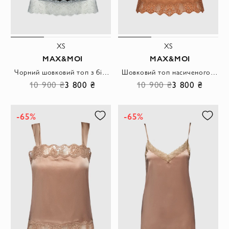
XS
XS
MAX&MOI
MAX&MOI
Чорний шовковий топ з білим ажурним оздобленням
Шовковий топ насиченого оранжевого кольору з ажурною обробкою
10 900 ₴
3 800 ₴
10 900 ₴
3 800 ₴
-65%
-65%