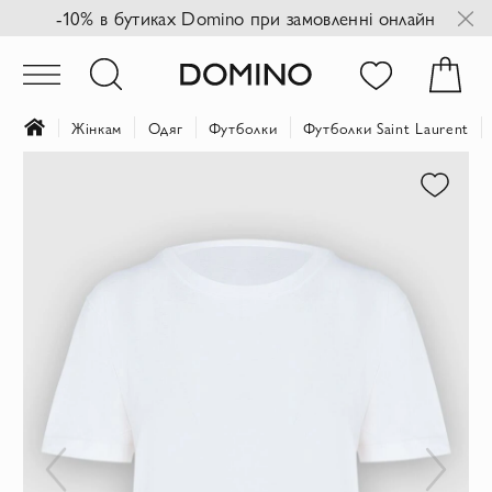
-10% в бутиках Domino при замовленні онлайн
Жінкам
Одяг
Футболки
Футболки Saint Laurent
Перейти
до
кінця
галереї
зображень