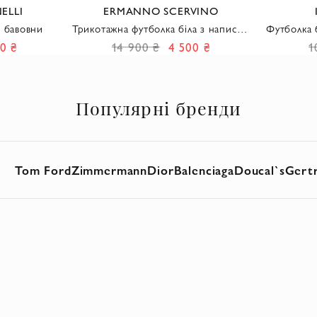
ELLI
ERMANNO SCERVINO
з бавовни
Трикотажна футболка біла з написом
Футболка 
Glow та блискітками
великим а
0 ₴
14 900 ₴
4 500 ₴
1
Популярні бренди
Tom Ford
Zimmermann
Dior
Balenciaga
Doucal`s
Gert