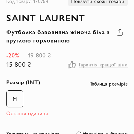
Код товару: 170764
Показати схожі товари
до
SAINT LAURENT
початку
галереї
Футболка бавовняна жіноча біла з
зображень
круглою горловиною
-20%
19 800 ₴
15 800 ₴
Гарантія кращої ціни
Розмір (INT)
Таблиця розмірів
M
Остання одиниця
Записатись на примірку
Наявність в бутиках