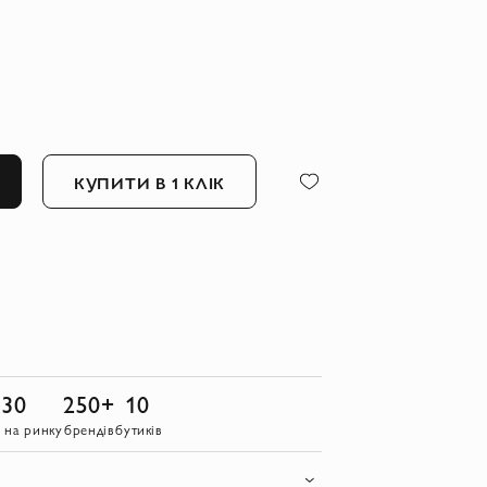
КУПИТИ В 1 КЛІК
30
250+
10
в на ринку
брендів
бутиків