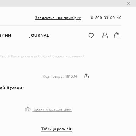
0 800 33 00 40
Записатись на примірку
ЗИНИ
JOURNAL
Pasotti Ріжок для взуття Срібний Бульдог коричневий
Код товару: 181034
ий Бульдог
Гарантія кращої ціни
Таблиця розмірів