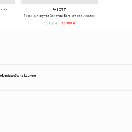
зуття
PASOTTI
Ріжок для взуття Золотий Бегемот коричневий
Ріжок д
13 700 ₴
11 900 ₴
13
so
Limitato
Saint Laurent