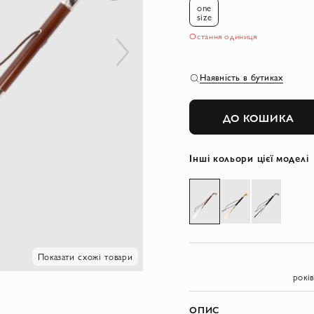
one
size
Остання одиниця
Наявність в бутиках
ДО КОШИКА
Інші кольори цієї моделі
Показати схожі товари
рокі
ОПИС