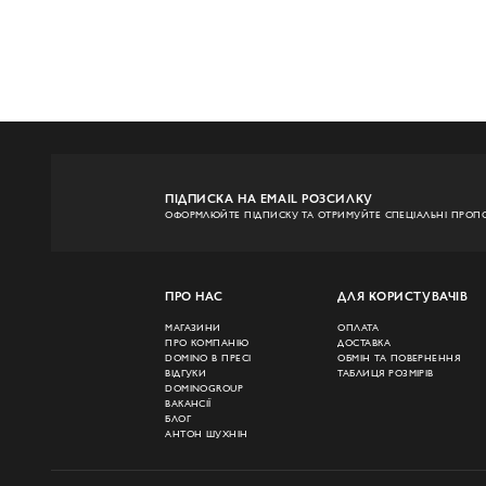
ПІДПИСКА НА EMAIL РОЗСИЛКУ
ОФОРМЛЮЙТЕ ПІДПИСКУ ТА ОТРИМУЙТЕ СПЕЦІАЛЬНІ ПРОПО
ПРО НАС
ДЛЯ КОРИСТУВАЧІВ
МАГАЗИНИ
ОПЛАТА
ПРО КОМПАНІЮ
ДОСТАВКА
DOMINO В ПРЕСІ
ОБМІН ТА ПОВЕРНЕННЯ
ВІДГУКИ
ТАБЛИЦЯ РОЗМІРІВ
DOMINOGROUP
ВАКАНСІЇ
БЛОГ
АНТОН ШУХНІН