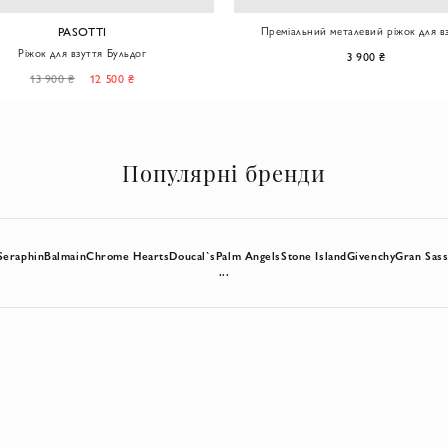
PASOTTI
Преміальний металевий ріжок для в
коричневого кольору
Ріжок для взуття Бульдог
3 900 ₴
13 900 ₴
12 500 ₴
Популярні бренди
Seraphin
Balmain
Chrome Hearts
Doucal`s
Palm Angels
Stone Island
Givenchy
Gran Sas
...