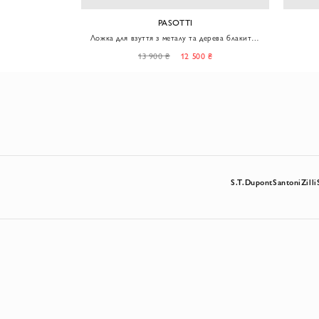
PASOTTI
Жираф
Ложка для взуття з металу та дерева блакитна
чоловіча
0 ₴
13 900 ₴
12 500 ₴
S.T.Dupont
Santoni
Zilli