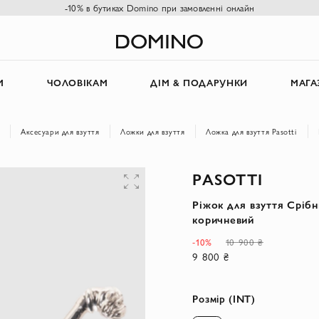
-10% в бутиках Domino при замовленні онлайн
М
ЧОЛОВІКАМ
ДІМ & ПОДАРУНКИ
МАГА
Аксесуари для взуття
Ложки для взуття
Ложка для взуття Pasotti
PASOTTI
Ріжок для взуття Срібн
коричневий
-10%
10 900 ₴
9 800 ₴
Розмір (INT)