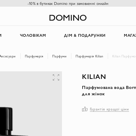
-10% в бутиках Domino при замовленні онлайн
М
ЧОЛОВІКАМ
ДІМ & ПОДАРУНКИ
МАГА
Аксесуари
Парфумерія
Парфуми
Парфумерія Kilian
Kilian Парфумо
KILIAN
Парфумована вода Born 
для жінок
Гарантія кращої ціни