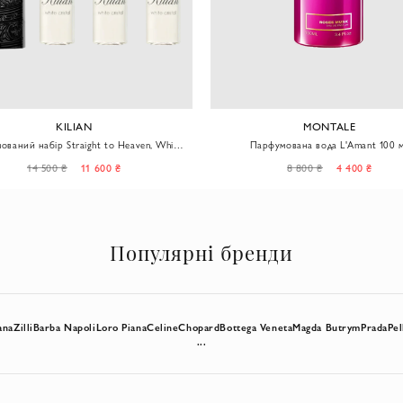
KILIAN
MONTALE
traight to Heaven, White
Парфумована вода L'Amant 100 
Cristal для жінок
14 500 ₴
11 600 ₴
8 800 ₴
4 400 ₴
Популярні бренди
ana
Zilli
Barba Napoli
Loro Piana
Celine
Chopard
Bottega Veneta
Magda Butrym
Prada
Pel
...