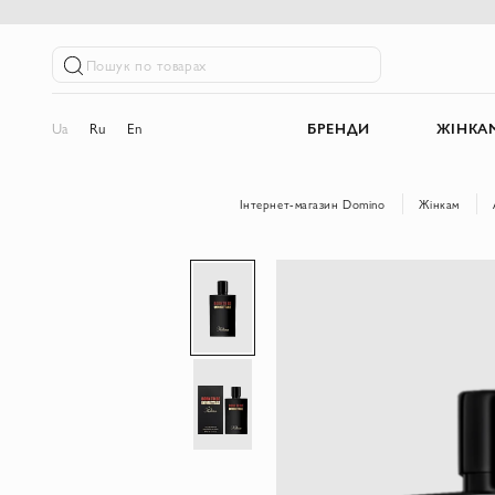
Пошук по товарах
Ua
Ru
En
БРЕНДИ
ЖІНКА
Інтернет-магазин Domino
Жінкам
Перейти
до
кінця
галереї
зображень