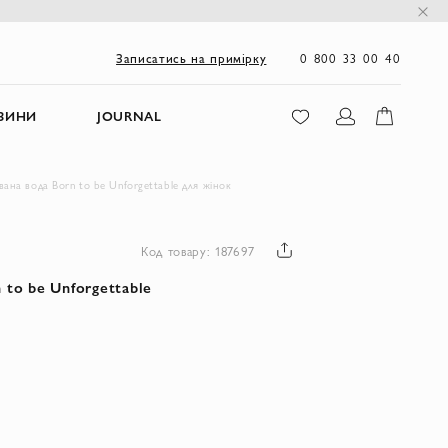
0 800 33 00 40
Записатись на примірку
ЗИНИ
JOURNAL
вана вода Born to be Unforgettable для жінок
Код товару: 187697
to be Unforgettable