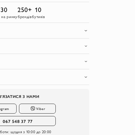
30
250+
10
в на ринку
брендів
бутиків
В’ЯЗАТИСЯ З НАМИ
egram
Viber
067 548 37 77
оботи:
щодня з 10:00 до 20:00