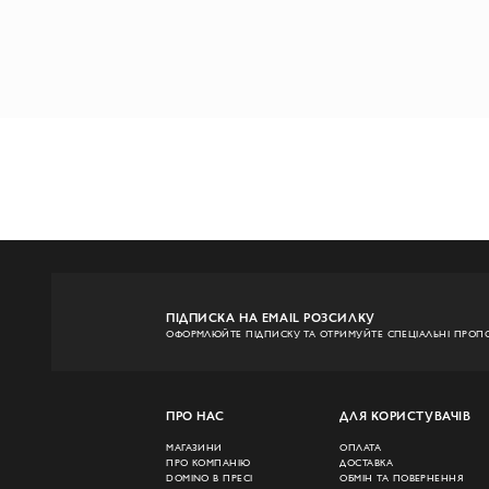
ПІДПИСКА НА EMAIL РОЗСИЛКУ
ОФОРМЛЮЙТЕ ПІДПИСКУ ТА ОТРИМУЙТЕ СПЕЦІАЛЬНІ ПРОПО
ПРО НАС
ДЛЯ КОРИСТУВАЧІВ
МАГАЗИНИ
ОПЛАТА
ПРО КОМПАНІЮ
ДОСТАВКА
DOMINO В ПРЕСІ
ОБМІН ТА ПОВЕРНЕННЯ