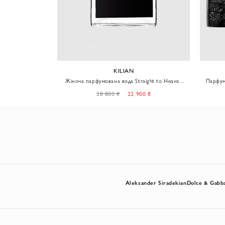
KILIAN
rl Gone Bad
Жіноча парфумована вода Straight to Heaven
Парфумований набір S
ок
100мл
0 ₴
28 800 ₴
22 900 ₴
Aleksander Siradekian
Dolce & Gabb