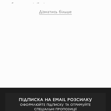
бренду є лінії жіночого взуття та
аксесуарів. Виробництво здійснюється на
Дізнатись більше
італійських фабриках під безпосереднім
контролем дизайнера. Під час створення
колекцій Олександр Сирадекіан
надихається культурою Грузії, казками та
спогадами про подорожі. Шовкова
бахрома залишається фірмовим знаком
жіночого взуття
ALEKSANDERSIRADEKIAN. Туфлі мають
впізнаваний яскравий вигляд і
займатимуть місце в модній ієрархії.
ПІДПИСКА НА EMAIL РОЗСИЛКУ
ОФОРМЛЮЙТЕ ПІДПИСКУ ТА ОТРИМУЙТЕ
СПЕЦІАЛЬНІ ПРОПОЗИЦІЇ