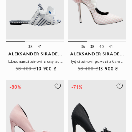
38
41
36
38
40
41
ALEKSANDER SIRADEKIAN
ALEKSANDER SIRADEKIAN
Шльопанці жіночі в смугастий візерунок та з квітами сині
Туфлі жіночі рожеві з бантом та китицею
58 400 ₴
10 900 ₴
58 400 ₴
13 900 ₴
-80%
-71%