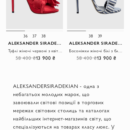
36
37
38
38
39
ALEKSANDER SIRADEKIAN
ALEKSANDER SIRADEKIAN
Туфлі жіночі червоні з квіткою
Босоніжки жіночі білі з блакитним в смугастий візерунок
58 400 ₴
13 900 ₴
58 400 ₴
13 900 ₴
ALEKSANDERSIRADEKIAN - одна з
небагатьох молодих марок, що
завоювали світові позиції в торгових
мережах світових столиць та каталогах
найбільших інтернет-магазинів світу, що
спеціалізуються на товарах класу люкс. У