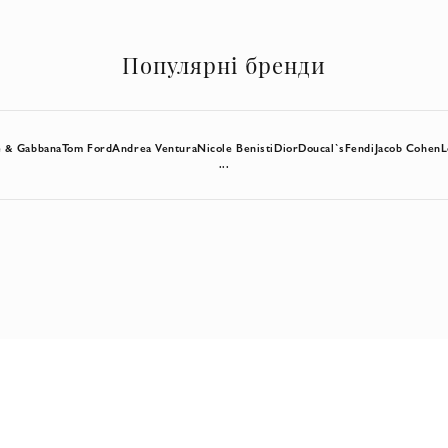
Популярні бренди
e & Gabbana
Tom Ford
Andrea Ventura
Nicole Benisti
Dior
Doucal`s
Fendi
Jacob Cohen
L
...