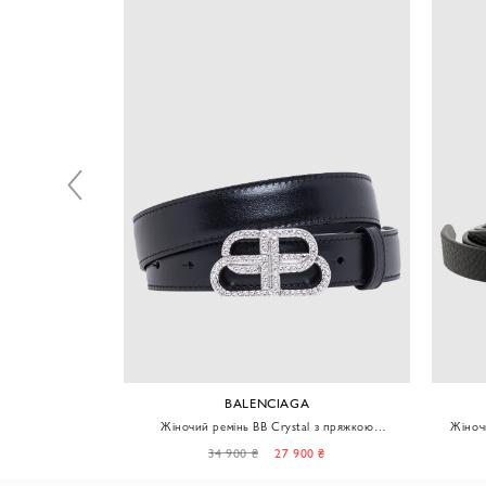
BALENCIAGA
ьоровий жіночий
Жіночий ремінь BB Crystal з пряжкою
Жіноч
інкрустованою кристалами
0 ₴
34 900 ₴
27 900 ₴