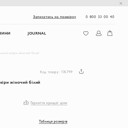
0 800 33 00 40
Записатись на примірку
ЗИНИ
JOURNAL
альної шкіри жіночий білий
Код товару: 176799
шкіри жіночий білий
Гарантія кращої ціни
Таблиця розмірів