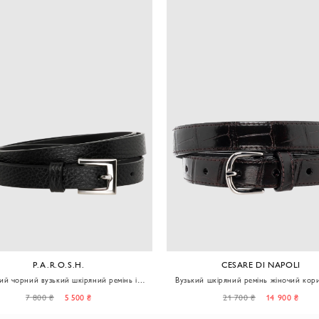
P.A.R.O.S.H.
CESARE DI NAPOLI
ий чорний вузький шкіряний ремінь із
Вузький шкіряний ремінь жіночий кор
зернистої шкіри із пряжкою
із фактурної шкіри
7 800 ₴
5 500 ₴
21 700 ₴
14 900 ₴