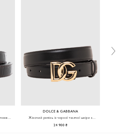
DOLCE & GABBANA
ичневий
Жіночий ремінь із чорної телячої шкіри з
Шкіряний рем
логотипом DG
рожевою 
24 900 ₴