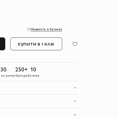
Наявність в бутиках
КУПИТИ В 1 КЛІК
30
250+
10
в на ринку
брендів
бутиків