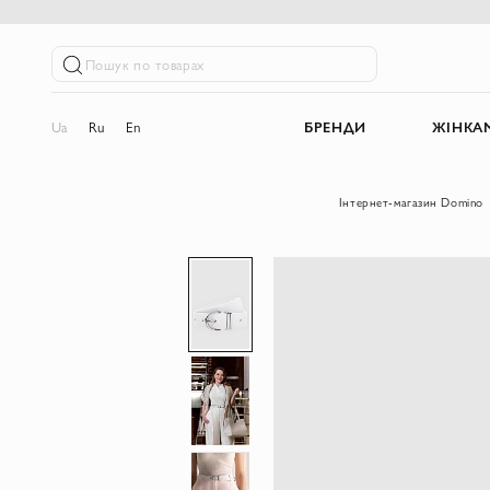
Пошук по товарах
Ua
Ru
En
БРЕНДИ
ЖІНКА
Інтернет-магазин Domino
Перейти
до
кінця
галереї
зображень