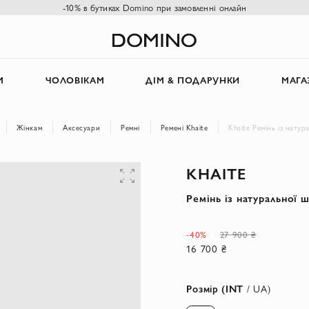
-10% в бутиках Domino при замовленні онлайн
М
ЧОЛОВІКАМ
ДІМ & ПОДАРУНКИ
МАГА
Жінкам
Аксесуари
Ремні
Ремені Khaite
Khaite Ремінь із натур
KHAITE
Ремінь із натуральної 
-40%
27 900 ₴
16 700 ₴
Розмір (INT
/ UA)