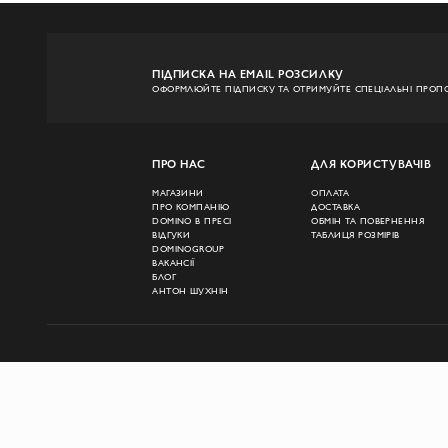
ПІДПИСКА НА EMAIL РОЗСИЛКУ
ОФОРМЛЮЙТЕ ПІДПИСКУ ТА ОТРИМУЙТЕ СПЕЦІАЛЬНІ ПРОПО
ПРО НАС
ДЛЯ КОРИСТУВАЧІВ
МАГАЗИНИ
ОПЛАТА
ПРО КОМПАНІЮ
ДОСТАВКА
DOMINO В ПРЕСІ
ОБМІН ТА ПОВЕРНЕННЯ
ВІДГУКИ
ТАБЛИЦЯ РОЗМІРІВ
DOMINOGROUP
ВАКАНСІЇ
БЛОГ
АНТОН ШУХНІН