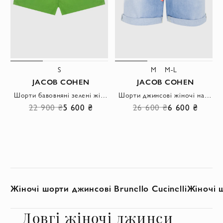
S
M
M-L
JACOB COHEN
JACOB COHEN
Шорти бавовняні зелені жіночі
Шорти джинсові жіночі на яскравих зав'язках
22 900 ₴
5 600 ₴
26 600 ₴
6 600 ₴
Жіночі шорти джинсові Brunello Cucinelli
Жіночі 
Довгі жіночі джинси