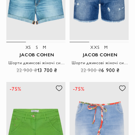
XS
S
M
XXS
M
JACOB COHEN
JACOB COHEN
Шорти джинсові жіночі сині з високою посадкою
Шорти джинсові жіночі сині подовжені
22 900 ₴
13 700 ₴
22 900 ₴
6 900 ₴
-75%
-75%