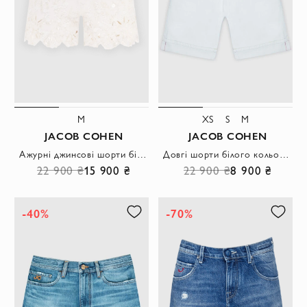
M
XS
S
M
JACOB COHEN
JACOB COHEN
Ажурні джинсові шорти білі жіночі з паєтками
Довгі шорти білого кольору жіночі
22 900 ₴
15 900 ₴
22 900 ₴
8 900 ₴
-40%
-70%