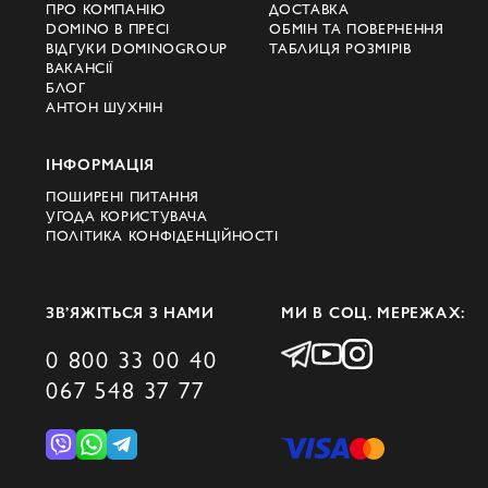
ПРО КОМПАНІЮ
ДОСТАВКА
Різноманітність стилів для
DOMINO В ПРЕСІ
ОБМІН ТА ПОВЕРНЕННЯ
будь -якого зображення
ВІДГУКИ DOMINOGROUP
ТАБЛИЦЯ РОЗМІРІВ
ВАКАНСІЇ
У Доміно ви знайдете різноманітні стилі
БЛОГ
АНТОН ШУХНІН
довгих джинсових шортів Джейкоб Коен,
які підходять як для повсякденного
ІНФОРМАЦІЯ
носіння, так і для створення більш
ПОШИРЕНІ ПИТАННЯ
елегантних зображень. Будь то класичний
УГОДА КОРИСТУВАЧА
ПОЛІТИКА КОНФІДЕНЦІЙНОСТІ
синій денім або більше сміливих
кольорових рішень, кожна жінка зможе
вибрати ідеальну модель, яка підкреслює
ЗВ’ЯЖІТЬСЯ З НАМИ
МИ В СОЦ. МЕРЕЖАХ:
її особистість та смак.
0 800 33 00 40
067 548 37 77