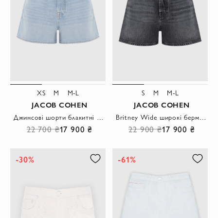
XS
M
M-L
S
M
M-L
JACOB COHEN
JACOB COHEN
Джинсові шорти блакитні з ефектом потертості
Britney Wide широкі бермуди з сірої бавовни з ліоцеллом
22 700 ₴
17 900 ₴
22 900 ₴
17 900 ₴
-30%
-61%