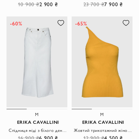
10 900 ₴
2 900 ₴
23 700 ₴
7 900 ₴
-60%
-65%
M
M
ERIKA CAVALLINI
ERIKA CAVALLINI
Спідниця міді з білого деніму з декоративними швами та необробленим низом
Жовтий трикотажний жіночий топ на одне плече в дрібний рубчик
16 900 ₴
6 900 ₴
12 900 ₴
4 500 ₴