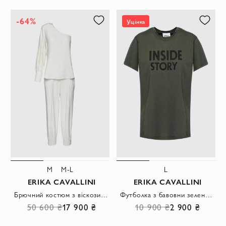
-64%
Уцінка
M
M-L
L
ERIKA CAVALLINI
ERIKA CAVALLINI
Брючний костюм з віскози та акрилу білий жіночий
Футболка з бавовни зелена жіноча
50 600 ₴
17 900 ₴
10 900 ₴
2 900 ₴