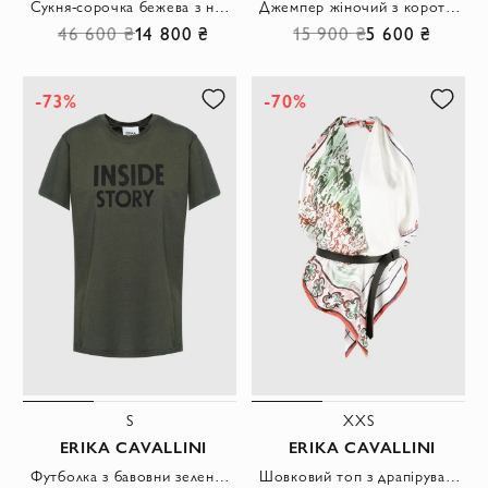
Сукня-сорочка бежева з натуральної шкіри з кнопками та приталеним силуетом
Джемпер жіночий з коротким рукавом та нагрудною кишенею у бежевому відтінку
46 600 ₴
14 800 ₴
15 900 ₴
5 600 ₴
-73%
-70%
S
XXS
ERIKA CAVALLINI
ERIKA CAVALLINI
Футболка з бавовни зелена жіноча
Шовковий топ з драпіруванням та принтом хустки