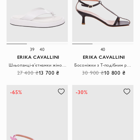
39
40
40
ERIKA CAVALLINI
ERIKA CAVALLINI
Шльопанці-в'єтнамки жіночі білі
Босоніжки з Т-подібним ремінцем та відкритим квадратним мисом із чорної шкіри.
27 400 ₴
13 700 ₴
30 900 ₴
10 800 ₴
-65%
-30%