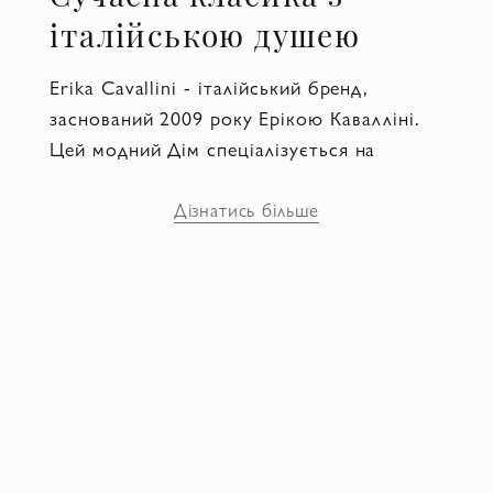
італійською душею
Erika Cavallini - італійський бренд,
заснований 2009 року Ерікою Кавалліні.
Цей модний Дім спеціалізується на
жіночому одязі люксового сегмента.
Бренд відомий своїм унікальним
Дізнатись більше
поєднанням бохо-шику і сучасного
міського стилю, створюючи колекції з
акцентом на оригінальні тканини, складні
текстури і нестандартні силуети. І хоч
Еріка Кавалліні починала з капсульних
проєктів і невеликих лінійок - вже за
кілька років її речі почали з'являтися в
бутіках Мілана, Парижа і Нью-Йорка.