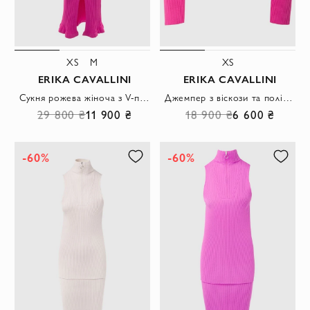
XS
M
XS
ERIKA CAVALLINI
ERIKA CAVALLINI
Сукня рожева жіноча з V-подібним вирізом на гудзиках
Джемпер з віскози та поліаміду рожевий жіночий
29 800 ₴
11 900 ₴
18 900 ₴
6 600 ₴
-60%
-60%