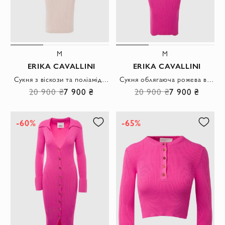
M
M
ERIKA CAVALLINI
ERIKA CAVALLINI
Сукня з віскози та поліаміду бежева жіноча
Сукня облягаюча рожева в рубчик жіноча
20 900 ₴
7 900 ₴
20 900 ₴
7 900 ₴
-60%
-65%