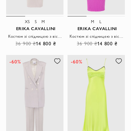
XS
S
M
M
L
ERIKA CAVALLINI
ERIKA CAVALLINI
Костюм зі спідницею з віскози та поліаміду бежевий жіночий
Костюм зі спідницею з віскози та поліаміду рожевий жіночий
36 900 ₴
14 800 ₴
36 900 ₴
14 800 ₴
-60%
-60%