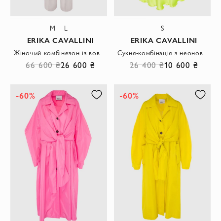
M
L
S
ERIKA CAVALLINI
ERIKA CAVALLINI
Жіночий комбінезон із вовни світло сірий з жилетом та брюками.
Сукня-комбінація з неонової віскози з контрастним оздобленням та відкритою спиною
66 600 ₴
26 600 ₴
26 400 ₴
10 600 ₴
-60%
-60%