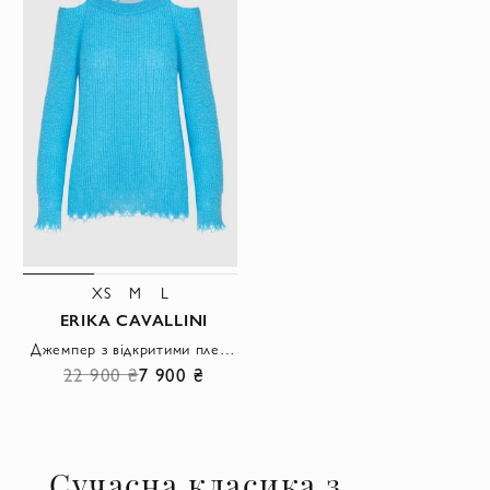
XS
M
L
ERIKA CAVALLINI
Джемпер з відкритими плечима та фігурним краєм у небесно-блакитному відтінку
22 900 ₴
7 900 ₴
Сучасна класика з