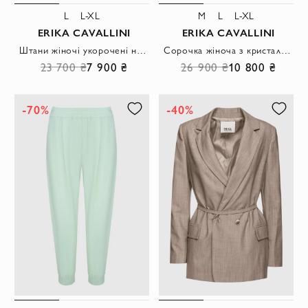
L
L-XL
M
L
L-XL
ERIKA CAVALLINI
ERIKA CAVALLINI
Штани жіночі укорочені на резинці бежеві
Сорочка жіноча з кристалами біла
23 700 ₴
7 900 ₴
26 900 ₴
10 800 ₴
-70%
-40%