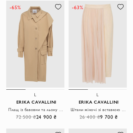
-65%
-63%
L
L
ERIKA CAVALLINI
ERIKA CAVALLINI
Плащ із бавовни та льону рожевий жіночий.
Штани жіночі зі вставкою з плісированої тканини бежеві
72 500 ₴
24 900 ₴
26 400 ₴
9 700 ₴