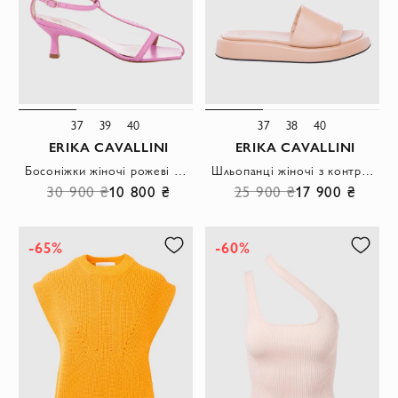
37
39
40
37
38
40
ERIKA CAVALLINI
ERIKA CAVALLINI
Босоніжки жіночі рожеві шкіряні з тонкими ремінцями
Шльопанці жіночі з контрастною смужкою на підошві бежеві
30 900 ₴
10 800 ₴
25 900 ₴
17 900 ₴
-65%
-60%