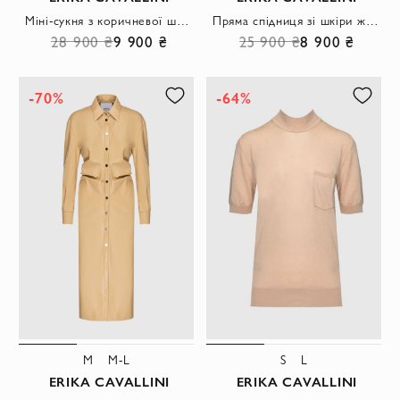
Міні-сукня з коричневої шкіри на бретелях з відкритими плечима
Пряма спідниця зі шкіри жовта з фактурною виточкою та шліцею
28 900 ₴
9 900 ₴
25 900 ₴
8 900 ₴
-70%
-64%
M
M-L
S
L
ERIKA CAVALLINI
ERIKA CAVALLINI