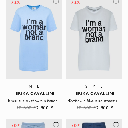
-72%
-72%
M
L
S
M
L
ERIKA CAVALLINI
ERIKA CAVALLINI
Блакитна футболка з бавовни з великим принтом I'm a woman
Футболка біла з контрастним текстовим принтом та округлою горловиною.
10 600 ₴
2 900 ₴
10 600 ₴
2 900 ₴
-70%
-70%