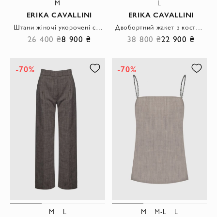
M
L
ERIKA CAVALLINI
ERIKA CAVALLINI
Штани жіночі укорочені світло-зелені
Двобортний жакет з костюмної тканини з поясом на талії
26 400 ₴
8 900 ₴
38 800 ₴
22 900 ₴
-70%
-70%
M
L
M
M-L
L