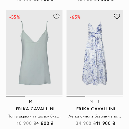
-55%
-65%
M
L
M
L
ERIKA CAVALLINI
ERIKA CAVALLINI
Топ з акрилу та шовку блакитний жіночий
Легка сукня з бавовни з глибоким вирізом та художнім набивним малюнком
10 900 ₴
4 800 ₴
34 900 ₴
11 900 ₴