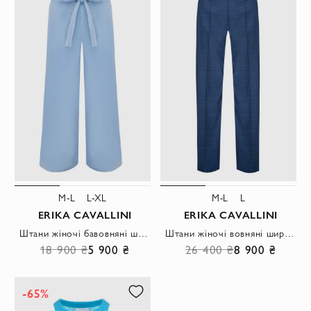
M-L
L-XL
M-L
L
ERIKA CAVALLINI
ERIKA CAVALLINI
Штани жіночі бавовняні широкі з поясом блакитні
Штани жіночі вовняні широкі сині
18 900 ₴
5 900 ₴
26 400 ₴
8 900 ₴
-65%