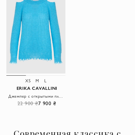
XS
M
L
ERIKA CAVALLINI
Джемпер с открытыми плечами и фигурным краем в небесно-голубом оттенке
22 900 ₴
7 900 ₴
Современная классика с