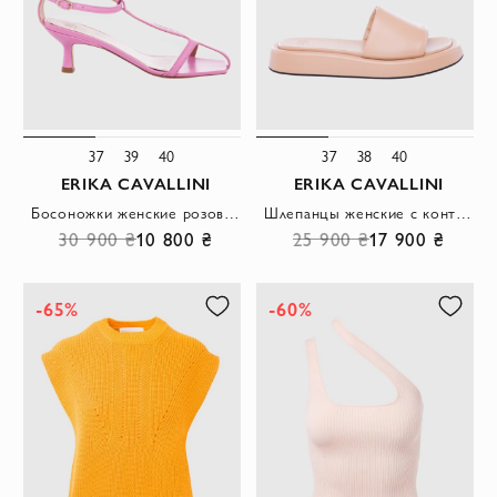
37
39
40
37
38
40
ERIKA CAVALLINI
ERIKA CAVALLINI
Босоножки женские розовые кожаные с тонкими ремешками
Шлепанцы женские с контрастной полоской на подошве бежевые
30 900 ₴
10 800 ₴
25 900 ₴
17 900 ₴
-65%
-60%