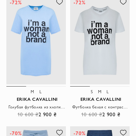
-72%
-72%
M
L
S
M
L
ERIKA CAVALLINI
ERIKA CAVALLINI
Голубая футболка из хлопка с крупным принтом I'm a woman
Футболка белая с контрастным текстовым принтом и округлой горловиной
10 600 ₴
2 900 ₴
10 600 ₴
2 900 ₴
-70%
-70%