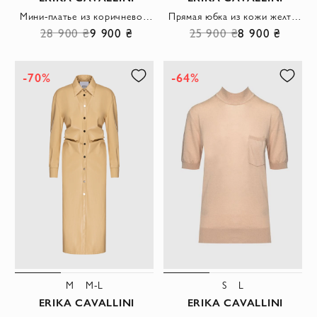
Мини-платье из коричневой кожи на бретелях с открытыми плечами
Прямая юбка из кожи желтая с фактурной выточкой и шлицей
28 900 ₴
9 900 ₴
25 900 ₴
8 900 ₴
-70%
-64%
M
M-L
S
L
ERIKA CAVALLINI
ERIKA CAVALLINI