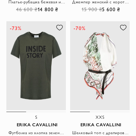
Платье-рубашка бежевая из натуральной кожи с кнопками и приталенным силуэтом
Джемпер женский с коротким рукавом и нагрудным карманом в бежевом оттенке
46 600 ₴
14 800 ₴
15 900 ₴
5 600 ₴
-73%
-70%
S
XXS
ERIKA CAVALLINI
ERIKA CAVALLINI
Футболка из хлопка зеленая женская
Шелковый топ с драпировкой и принтом платка