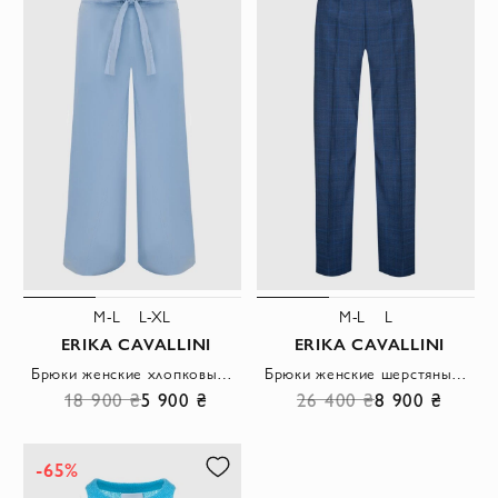
M-L
L-XL
M-L
L
ERIKA CAVALLINI
ERIKA CAVALLINI
Брюки женские хлопковые широкие с поясом голубые
Брюки женские шерстяные широкие синие
18 900 ₴
5 900 ₴
26 400 ₴
8 900 ₴
-65%