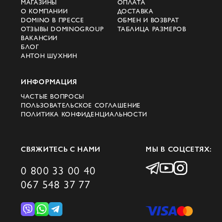
МАГАЗИНЫ
ОПЛАТА
О КОМПАНИИ
ДОСТАВКА
и утонченный минимализм. Одежда марки
DOMINO В ПРЕССЕ
ОБМЕН И ВОЗВРАТ
являет собой визуальный дневник
ОТЗЫВЫ DOMINOGROUP
ТАБЛИЦА РАЗМЕРОВ
ВАКАНСИИ
женщины, которая свободно выражает
БЛОГ
эмоции, не теряя своей
АНТОН ШУХНИН
индивидуальности.
ИНФОРМАЦИЯ
Эрика Каваллини бренд создает вещи для
ЧАСТЫЕ ВОПРОСЫ
женщины, которая ищет не просто тренд,
ПОЛЬЗОВАТЕЛЬСКОЕ СОГЛАШЕНИЕ
ПОЛИТИКА КОНФИДЕНЦИАЛЬНОСТИ
а одежду с душой. Платья, рубашки,
жакеты, брюки, блузы – все в коллекциях
словно находится на стыке между
СВЯЖИТЕСЬ С НАМИ
МЫ В СОЦСЕТЯХ:
прошлым и настоящим: андрогинные
0 800 33 00 40
формы, тонкие линии, асимметрия,
067 548 37 77
деликатные детали, неожиданные
сочетания.
Цветовая палитра у Erika Cavallini всегда