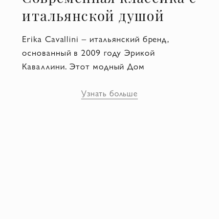
итальянской душой
Erika Cavallini – итальянский бренд,
основанный в 2009 году Эрикой
Каваллини. Этот модный Дом
специализируется на женской одежде
люксового сегмента. Бренд известен
Узнать больше
своим уникальным сочетанием бохо-шика
и современного городского стиля,
создавая коллекции с акцентом на
оригинальные ткани, сложные текстуры и
нестандартные силуэты. И хоть Эрика
Каваллини начинала с капсульных
проектов и небольших линеек – уже через
несколько лет ее вещи начали появляться
в бутиках Милана, Парижа и Нью-Йорка.