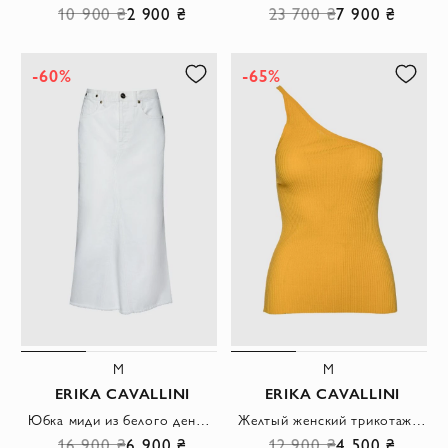
10 900 ₴
2 900 ₴
23 700 ₴
7 900 ₴
-60%
-65%
M
M
ERIKA CAVALLINI
ERIKA CAVALLINI
Юбка миди из белого денима с декоративными швами и необработанным низом
Желтый женский трикотажный топ на одно плечо в мелкий рубчик
16 900 ₴
6 900 ₴
12 900 ₴
4 500 ₴