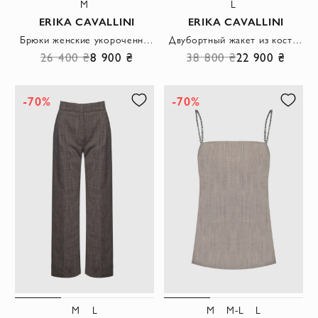
M
L
ERIKA CAVALLINI
ERIKA CAVALLINI
Брюки женские укороченные светло-зеленые
Двубортный жакет из костюмной ткани с поясом на талии
26 400 ₴
8 900 ₴
38 800 ₴
22 900 ₴
-70%
-70%
M
L
M
M-L
L