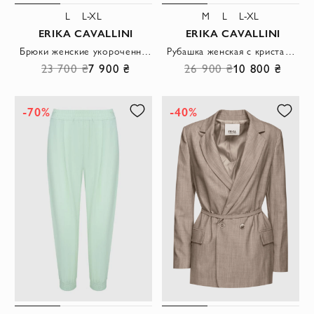
L
L-XL
M
L
L-XL
ERIKA CAVALLINI
ERIKA CAVALLINI
Брюки женские укороченные на резинке бежевые
Рубашка женская с кристаллами белая
23 700 ₴
7 900 ₴
26 900 ₴
10 800 ₴
-70%
-40%