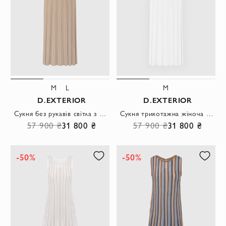
M
L
M
D.EXTERIOR
D.EXTERIOR
Сукня без рукавів світла з блиском і акцентом на талію
Сукня трикотажна жіноча біла
57 900 ₴
31 800 ₴
57 900 ₴
31 800 ₴
-50%
-50%