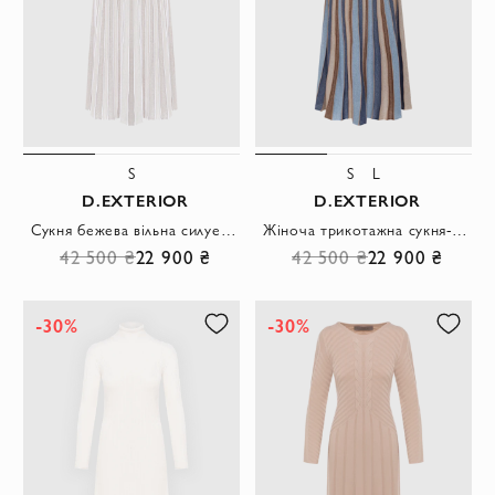
S
S
L
D.EXTERIOR
D.EXTERIOR
Сукня бежева вільна силуетна плісована без рукавів
Жіноча трикотажна сукня-максі у кольорову смужку
42 500 ₴
22 900 ₴
42 500 ₴
22 900 ₴
-30%
-30%