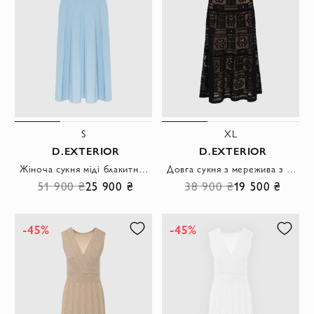
S
XL
D.EXTERIOR
D.EXTERIOR
Жіноча сукня міді блакитна з V-подібним вирізом
Довга сукня з мережива з глибоким V-подібним вирізом
51 900 ₴
25 900 ₴
38 900 ₴
19 500 ₴
-45%
-45%