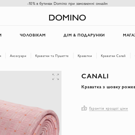
-10% в бутиках Domino при замовленні онлайн
М
ЧОЛОВІКАМ
ДІМ & ПОДАРУНКИ
МАГА
м
Аксесуари
Краватки та Пушетте
Краватки
Краватки Canali
CANALI
Краватка з шовку рожев
Гарантія кращої ціни