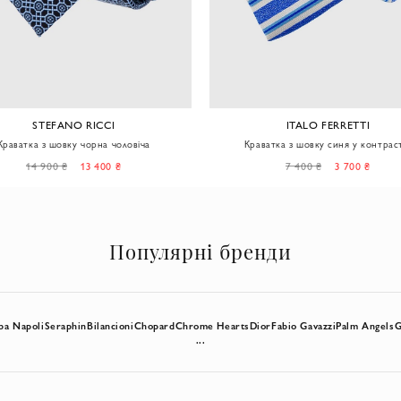
STEFANO RICCI
ITALO FERRETTI
Краватка з шовку чорна чоловіча
Краватка з шовку синя у контрас
діагональні смуги чоловіча
14 900 ₴
13 400 ₴
7 400 ₴
3 700 ₴
Популярні бренди
ba Napoli
Seraphin
Bilancioni
Chopard
Chrome Hearts
Dior
Fabio Gavazzi
Palm Angels
G
...