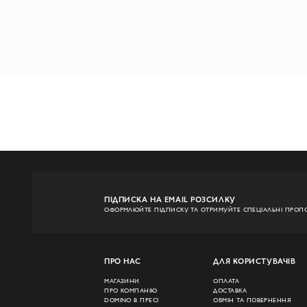
ПІДПИСКА НА EMAIL РОЗСИЛКУ
ОФОРМЛЮЙТЕ ПІДПИСКУ ТА ОТРИМУЙТЕ СПЕЦІАЛЬНІ ПРОПО
ПРО НАС
ДЛЯ КОРИСТУВАЧІВ
МАГАЗИНИ
ОПЛАТА
ПРО КОМПАНІЮ
ДОСТАВКА
DOMINO В ПРЕСІ
ОБМІН ТА ПОВЕРНЕННЯ