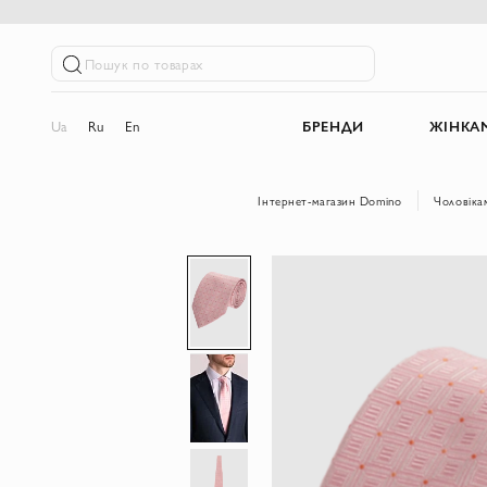
Пошук по товарах
Ua
Ru
En
БРЕНДИ
ЖІНКА
Інтернет-магазин Domino
Чоловіка
Перейти
до
кінця
галереї
зображень