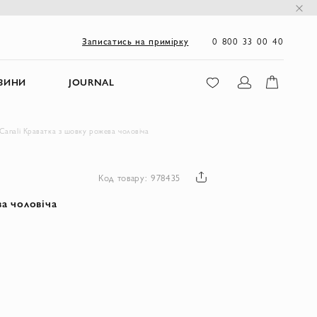
0 800 33 00 40
Записатись на примірку
ЗИНИ
JOURNAL
Canali Краватка з шовку рожева чоловіча
Код товару: 978435
а чоловіча