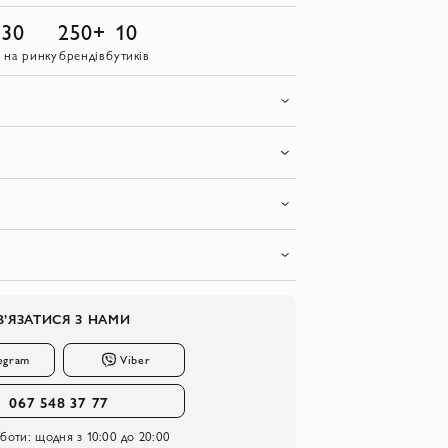
30
250+
10
в на ринку
брендів
бутиків
В’ЯЗАТИСЯ З НАМИ
egram
Viber
067 548 37 77
оботи:
щодня з 10:00 до 20:00