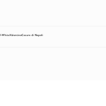
f-White
Valentino
Cesare di Napoli