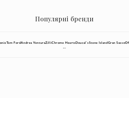
Популярні бренди
onix
Tom Ford
Andrea Ventura
Zilli
Chrome Hearts
Doucal`s
Stone Island
Gran Sasso
Of
...