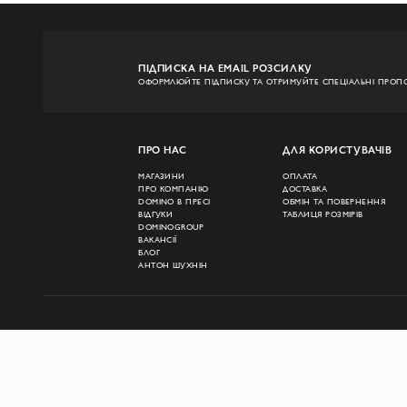
ПІДПИСКА НА EMAIL РОЗСИЛКУ
ОФОРМЛЮЙТЕ ПІДПИСКУ ТА ОТРИМУЙТЕ СПЕЦІАЛЬНІ ПРОПО
ПРО НАС
ДЛЯ КОРИСТУВАЧІВ
МАГАЗИНИ
ОПЛАТА
ПРО КОМПАНІЮ
ДОСТАВКА
DOMINO В ПРЕСІ
ОБМІН ТА ПОВЕРНЕННЯ
ВІДГУКИ
ТАБЛИЦЯ РОЗМІРІВ
DOMINOGROUP
ВАКАНСІЇ
БЛОГ
АНТОН ШУХНІН