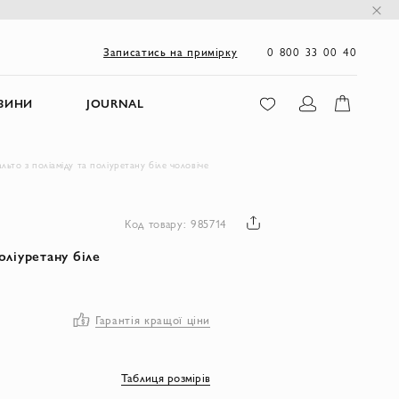
0 800 33 00 40
Записатись на примірку
ЗИНИ
JOURNAL
альто з поліаміду та поліуретану біле чоловіче
Код товару: 985714
оліуретану біле
Гарантія кращої ціни
Таблиця розмірів