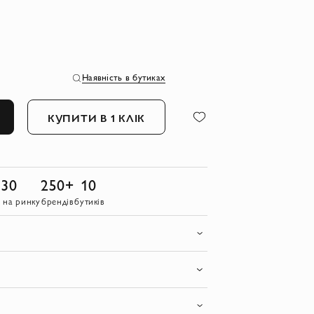
Наявність в бутиках
КУПИТИ В 1 КЛІК
30
250+
10
в на ринку
брендів
бутиків