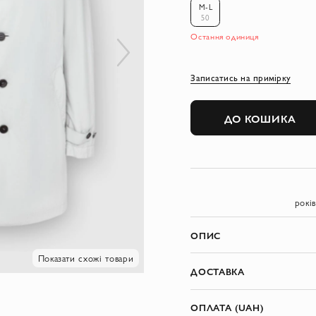
M-L
50
Остання одиниця
Записатись на примірку
ДО КОШИКА
рокі
ОПИС
Показати схожі товари
ДОСТАВКА
ОПЛАТА (UAH)