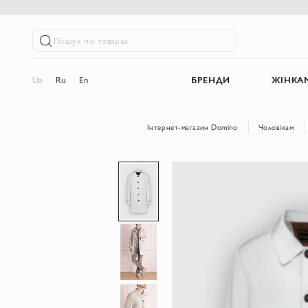
Пошук по товарах
Ua
Ru
En
БРЕНДИ
ЖІНКА
Інтернет-магазин Domino
Чоловікам
Перейти
до
кінця
галереї
зображень