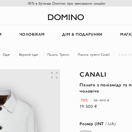
-10% в бутиках Domino при замовленні онлайн
М
ЧОЛОВІКАМ
ДІМ & ПОДАРУНКИ
МАГА
Одяг
Верхній одяг
Пальта, Тренчі
Пальта, тренчі Canali
Canali П
CANALI
Пальто з поліаміду та п
чоловіче
-70%
58 400 ₴
19 500 ₴
Розмір (INT
/ UA)