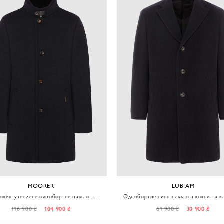
MOORER
LUBIAM
овіче утеплене однобортне пальто-
Однобортне синє пальто з вовни та к
уховик Bond з вовни та кашеміру
чоловіче
116 900 ₴
104 900 ₴
61 900 ₴
30 900 ₴