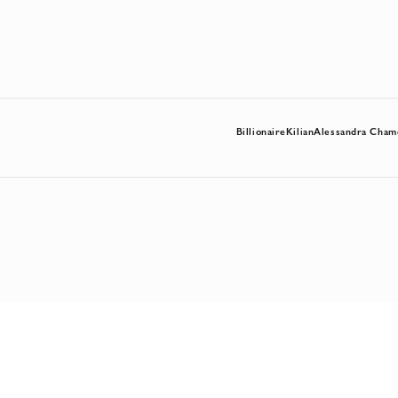
Billionaire
Kilian
Alessandra Cham