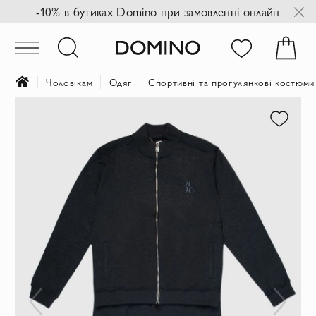
-10% в бутиках Domino при замовленні онлайн
Чоловікам
Одяг
Спортивні та прогулянкові костюми
Перейти
до
кінця
галереї
зображень