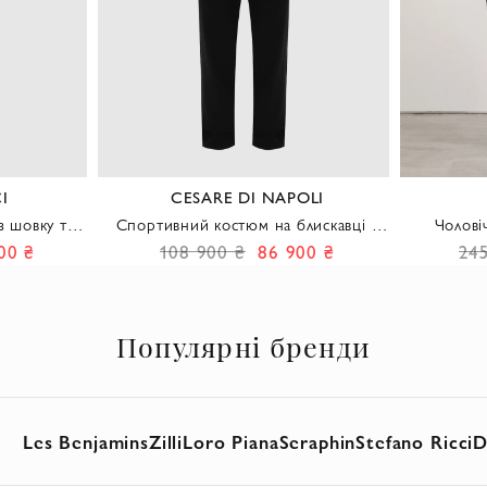
I
CESARE DI NAPOLI
 шовку та
Спортивний костюм на блискавці з
Чолові
ичневий
вовни, віскози та кашеміру
оверса
00 ₴
108 900 ₴
86 900 ₴
24
Популярні бренди
Les Benjamins
Zilli
Loro Piana
Seraphin
Stefano Ricci
D