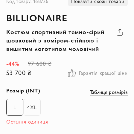
Код товару: 168726
Показати схожі товари
до
BILLIONAIRE
початку
галереї
Костюм спортивний темно-сірий
зображень
шовковий з коміром-стійкою і
вишитим логотипом чоловічий
-44%
97 600 ₴
53 700 ₴
Гарантія кращої ціни
Розмір (INT)
Таблиця розмірів
L
4XL
Остання одиниця