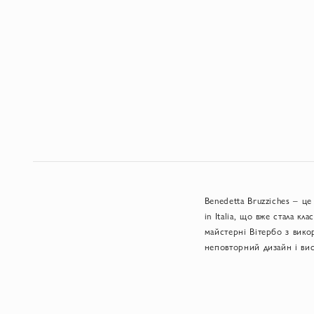
Benedetta Bruzziches – ц
in Italia, що вже стала к
майстерні Вітербо з викор
неповторний дизайн і висо