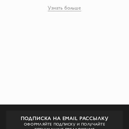
Витербо с использованием лучших
Узнать больше
итальянских материалов. Каждая сумка —
это произведение искусства, их ценят за
неповторимый дизайн и высочайшее
качество! Benedetta Bruzziches – это
бренд, для каждой своей сумки у него
есть история.
ПОДПИСКА НА EMAIL РАССЫЛКУ
ОФОРМЛЯЙТЕ ПОДПИСКУ И ПОЛУЧАЙТЕ