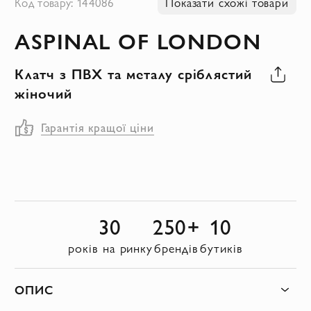
Код товару: 144086
Показати схожі товари
до
ASPINAL OF LONDON
початку
галереї
Клатч з ПВХ та металу сріблястий
зображень
жіночий
Гарантія кращої ціни
30
250+
10
років на ринку
брендів
бутиків
ОПИС