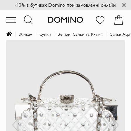
-10% в бутиках Domino при замовленні онлайн
Жінкам
Сумки
Вечірні Сумки та Клатчі
Сумки Aspi
Перейти
до
кінця
галереї
зображень