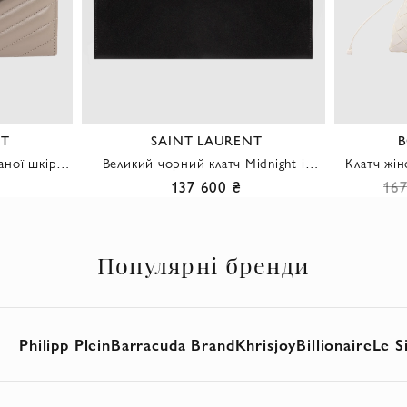
NT
SAINT LAURENT
B
аної шкіри
Великий чорний клатч Midnight із
Клатч жін
кольору
гладкої шкіри
137 600 ₴
16
Популярні бренди
Philipp Plein
Barracuda Brand
Khrisjoy
Billionaire
Le Si