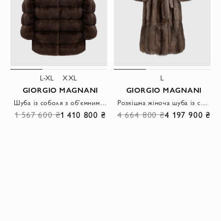
L-XL
XXL
L
GIORGIO MAGNANI
GIORGIO MAGNANI
Шуба із соболя з об'ємним капюшоном та горизонтальними вставками
Розкішна жіноча шуба із соболя із щільним хутром та класичним силуетом із соболя
1 567 600 ₴
1 410 800 ₴
4 664 800 ₴
4 197 900 ₴