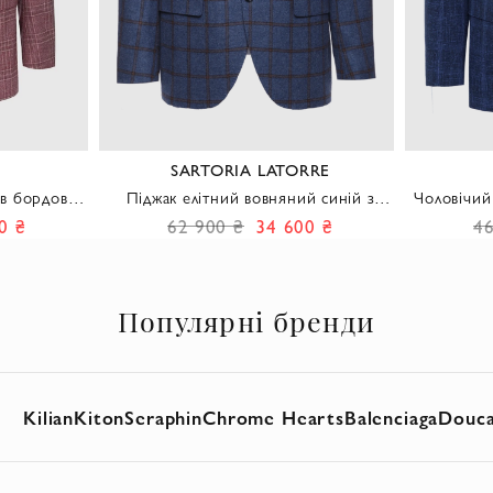
SARTORIA LATORRE
 в бордову
Піджак елітний вовняний синій з
Чоловічий
виразним картатим візерунком
в клітку
0 ₴
62 900 ₴
34 600 ₴
46
Популярні бренди
Kilian
Kiton
Seraphin
Chrome Hearts
Balenciaga
Douca