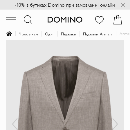
-10% в бутиках Domino при замовленні онлайн
Arman
Чоловікам
Одяг
Піджаки
Піджаки Armani
Перейти
до
кінця
галереї
зображень