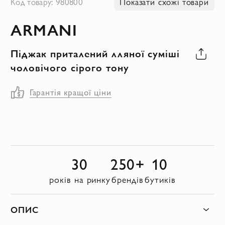
Код товару: 980800
Показати схожі товари
до
ARMANI
початку
галереї
Піджак приталений лляної суміші
зображень
чоловічого сірого тону
Гарантія кращої ціни
30
250+
10
років на ринку
брендів
бутиків
ОПИС