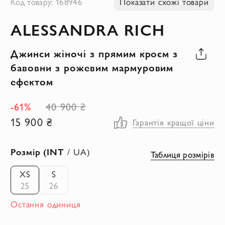
Код товару: 168946
Показати схожі товари
до
ALESSANDRA RICH
початку
галереї
Джинси жіночі з прямим кроєм з
зображень
бавовни з рожевим мармуровим
ефектом
-61%
40 900 ₴
15 900 ₴
Гарантія кращої ціни
Розмір (INT
/ UA)
Таблиця розмірів
XS
S
25
26
Остання одиниця