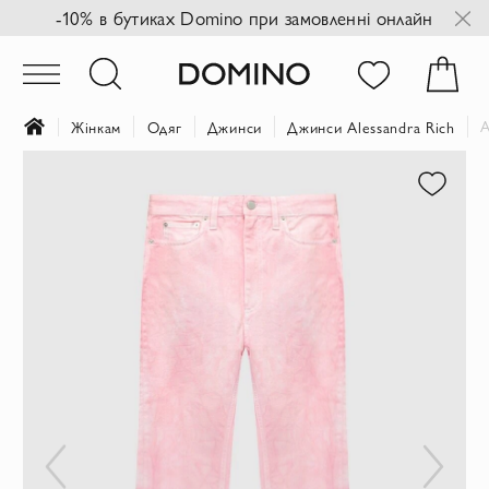
-10% в бутиках Domino при замовленні онлайн
A
Жінкам
Одяг
Джинси
Джинси Alessandra Rich
Перейти
до
кінця
галереї
зображень