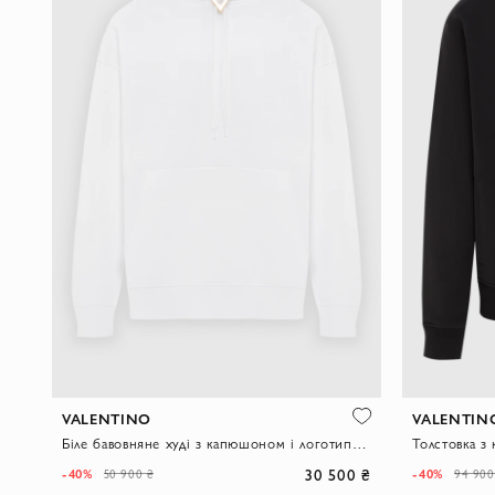
VALENTINO
VALENTIN
Біле бавовняне худі з капюшоном і логотипом Vlogo
30 500 ₴
-40%
-40%
50 900 ₴
94 900