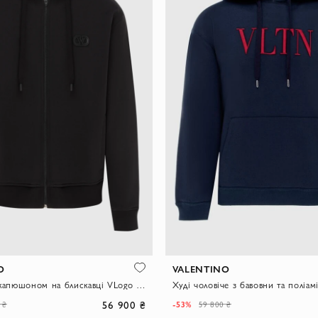
O
VALENTINO
Толстовка з капюшоном на блискавці VLogo чорна
Худі чоловіче з бавовни та поліам
56 900 ₴
-53%
 ₴
59 800 ₴