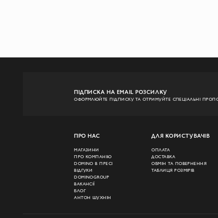
ПІДПИСКА НА EMAIL РОЗСИЛКУ
ОФОРМЛЮЙТЕ ПІДПИСКУ ТА ОТРИМУЙТЕ СПЕЦІАЛЬНІ ПРОПО
ПРО НАС
ДЛЯ КОРИСТУВАЧІВ
МАГАЗИНИ
ОПЛАТА
ПРО КОМПАНІЮ
ДОСТАВКА
DOMINO В ПРЕСІ
ОБМІН ТА ПОВЕРНЕННЯ
ВІДГУКИ
ТАБЛИЦЯ РОЗМІРІВ
DOMINOGROUP
ВАКАНСІЇ
БЛОГ
АНТОН ШУХНІН