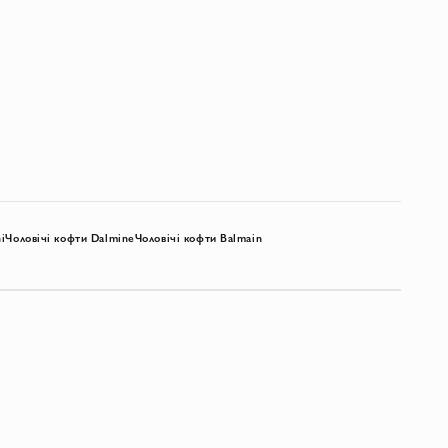
i
Чоловічі кофти Dalmine
Чоловічі кофти Balmain