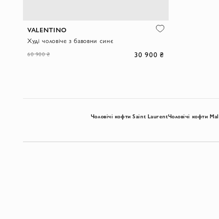
VALENTINO
Худі чоловіче з бавовни синє
30 900 ₴
60 900 ₴
Чоловічі кофти Saint Laurent
Чоловічі кофти Ma