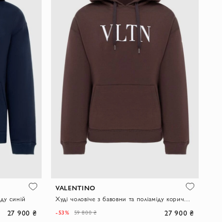
VALENTINO
іду синій
Худі чоловіче з бавовни та поліаміду коричневий
27 900 ₴
27 900 ₴
-53%
59 800 ₴