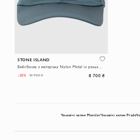
STONE ISLAND
Бейсболка з матеріалу Nylon Metal із рельєфною вишивкою логотипу зелена
8 700 ₴
-20%
10 900 ₴
Чоловічі кепки Moncler
Чоловічі кепки Prada
Чо