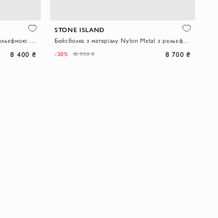
STONE ISLAND
Бейсболка шестиклінка зелена з рельєфною вишивкою Compass
Бейсболка з матеріалу Nylon Metal з рельєфною вишивкою логотипу кольору хакі
8 400 ₴
8 700 ₴
-20%
10 900 ₴