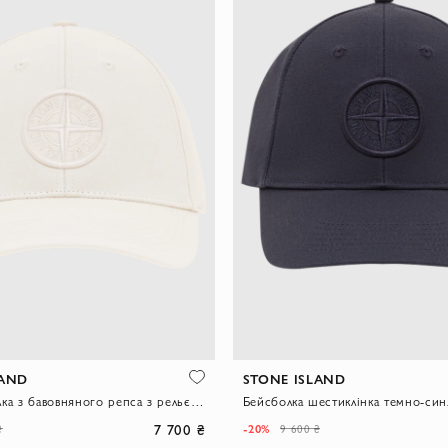
LAND
STONE ISLAND
Біла бейсболка з бавовняного репса з рельєфною вишивкою компасу
7 700 ₴
-20%
₴
9 600 ₴