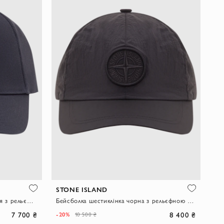
STONE ISLAND
Бейсболка шестиклінка темно-синя з рельєфною вишивкою Compass
Бейсболка шестиклінка чорна з рельєфною вишивкою Compass
7 700 ₴
8 400 ₴
-20%
10 500 ₴