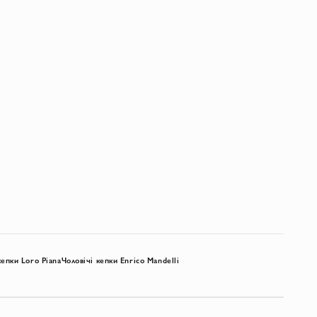
кепки Loro Piana
Чоловічі кепки Enrico Mandelli