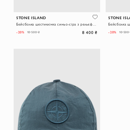
STONE ISLAND
STONE IS
Бейсболка шестиклінка синьо-сіра з рельєфною вишивкою Compass
8 400 ₴
-20%
-20%
10 500 ₴
10 500