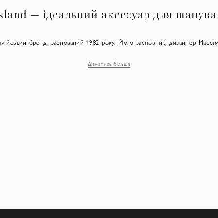
Island — ідеальний аксесуар для шанув
талійський бренд, заснований 1982 року. Його засновник, дизайнер Массі
ювати тканини, підвищуючи їхню зносостійкість і водонепроникність. Сь
кальні технології обробки тканин і готових виробів (наприклад, один з мате
Дізнатись більше
атури повітря).
енті Stone Island займають кепки. Ці стильні та функціональні головні у
у та дощу. Кепки "Стон Айленд" відмінно поєднуються з одягом у повсяк
армонійним і завершеним.
ризначена для впевнених у собі людей, які ведуть динамічне життя і відда
пку "Стон Айленд" у Києві варто тим, хто цінує лаконічність і уникає за
мволізує безперервний рух уперед до нових відкриттів і перемог.
собливості оригінальних кепок Stone I
болки Stone Island виготовлені з високоякісних тканин — бавовни та нейл
осостійкістю.
. При виготовленні своїх аксесуарів бренд Stone Island використовує остан