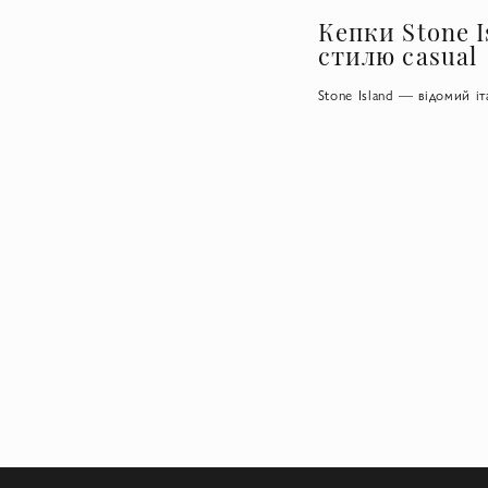
Кепки Stone 
стилю casual
Stone Island — відомий і
у Європі почав удосконал
Stone Island є власні уні
залежно від зміни темпер
Особливе місце в асортим
сонячних променів, вітр
стилях, роблячи образ г
Продукція Stone Island п
якісним речам. Купити ке
бренду є компас, який си
Переваги та о
Якісні матеріали. Бейс
підвищеною міцністю і зн
Інноваційні технології