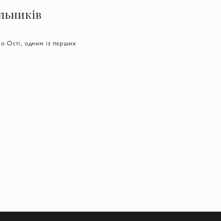
альників
мо Ості, одним із перших
огодні гордістю бренду
ріалів змінює свій колір
бори добре захищають від
денному та спортивному
ють перевагу зручним і
йвого декору. Емблемою
sland
ону, які вирізняються
ні ноу-хау, наприклад,