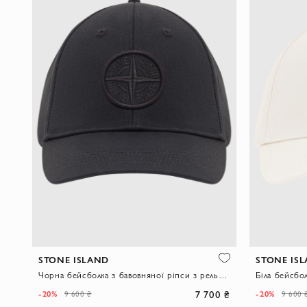
STONE ISLAND
STONE IS
Чорна бейсболка з бавовняної ріпси з рельєфною вишивкою компасу
7 700 ₴
-20%
-20%
9 600 ₴
9 600 