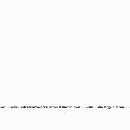
ловічі кепки Valentino
Чоловічі кепки Balmain
Чоловічі кепки Palm Angels
Чоловічі 
...