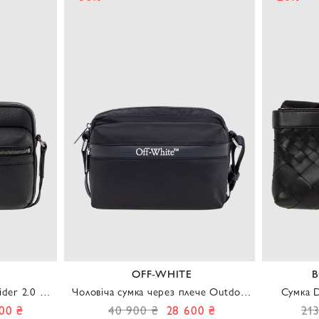
OFF-WHITE
B
der 2.0 на
Чоловіча сумка через плече Outdoor
Сумка D
го кольору
Camera Bag у класичному чорному
00 ₴
40 900 ₴
28 600 ₴
21