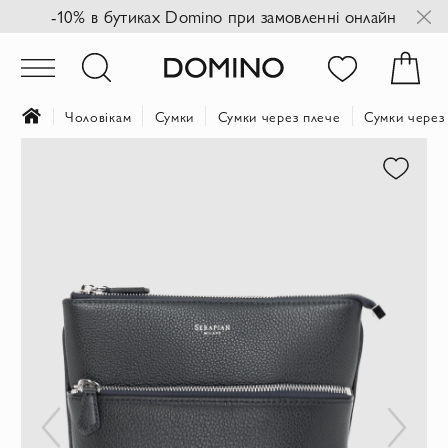
-10% в бутиках Domino при замовленні онлайн
Чоловікам
Сумки
Сумки через плече
Сумки через 
Перейти
до
кінця
галереї
зображень