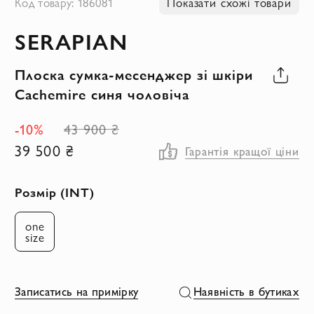
Код товару: 186081
Показати схожі товари
до
SERAPIAN
початку
галереї
Плоска сумка-месенджер зі шкіри
зображень
Cachemire синя чоловіча
-10%
43 900 ₴
39 500 ₴
Гарантія кращої ціни
Розмір (INT)
one
size
Записатись на примірку
Наявність в бутиках