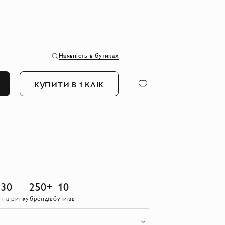
Наявність в бутиках
КУПИТИ В 1 КЛІК
30
250+
10
в на ринку
брендів
бутиків