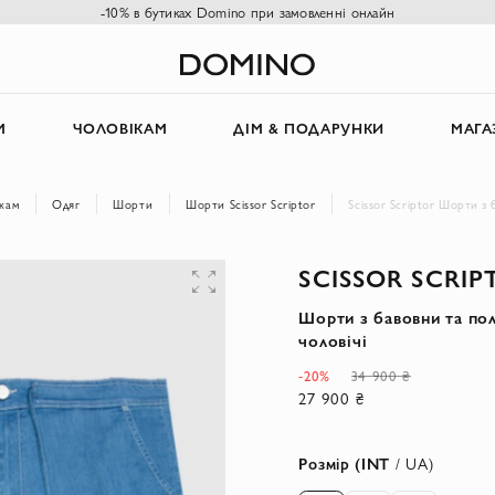
-10% в бутиках Domino при замовленні онлайн
М
ЧОЛОВІКАМ
ДІМ & ПОДАРУНКИ
МАГА
кам
Одяг
Шорти
Шорти Scissor Scriptor
Scissor Scriptor Шорти з 
SCISSOR SCRIP
Шорти з бавовни та пол
чоловічі
-20%
34 900 ₴
27 900 ₴
Розмір (INT
/ UA)