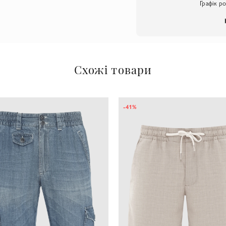
Графік р
Схожі товари
-41%