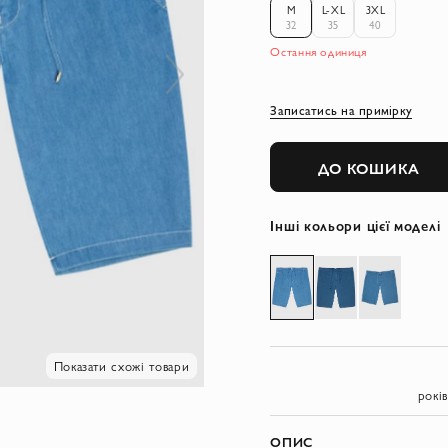
M
L-XL
3XL
32
35
40
Остання одиниця
Записатись на примірку
ДО КОШИКА
Інші кольори цієї моделі
Показати схожі товари
рокі
ОПИС