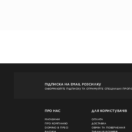
ПІДПИСКА НА EMAIL РОЗСИЛКУ
ОФОРМЛЮЙТЕ ПІДПИСКУ ТА ОТРИМУЙТЕ СПЕЦІАЛЬНІ ПРОПО
ПРО НАС
ДЛЯ КОРИСТУВАЧІВ
МАГАЗИНИ
ОПЛАТА
ПРО КОМПАНІЮ
ДОСТАВКА
DOMINO В ПРЕСІ
ОБМІН ТА ПОВЕРНЕННЯ
ВІДГУКИ
ТАБЛИЦЯ РОЗМІРІВ