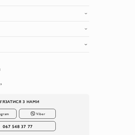
I
 з
В’ЯЗАТИСЯ З НАМИ
egram
Viber
067 548 37 77