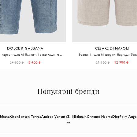
DOLCE & GABBANA
CESARE DI NAPOLI
карго чоловічі блакитні з накладними
Вовняні чоловічі шорти-бермуди бе
кишенями
кольору на зав'язці
34 900 ₴
8 400 ₴
21 900 ₴
12 900 ₴
Популярні бренди
abbana
Kiton
Santoni
Torras
Andrea Ventura
Zilli
Balmain
Chrome Hearts
Dior
Palm Ange
...