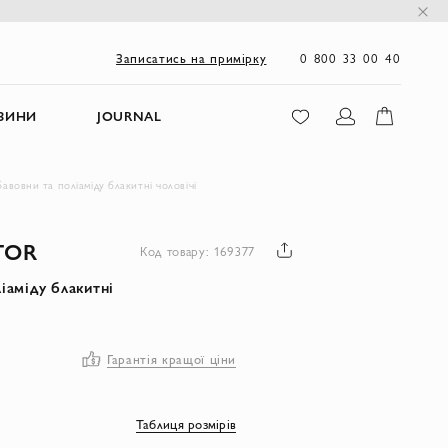
0 800 33 00 40
Записатись на примірку
ЗИНИ
JOURNAL
бавовни та поліаміду блакитні чоловічі
TOR
Код товару: 169377
іаміду блакитні
Гарантія кращої ціни
Таблиця розмірів