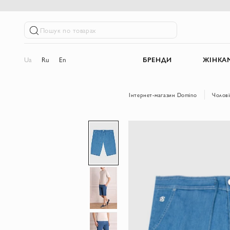
Пошук по товарах
Ua
Ru
En
БРЕНДИ
ЖІНКА
Інтернет-магазин Domino
Чолові
Перейти
до
кінця
галереї
зображень