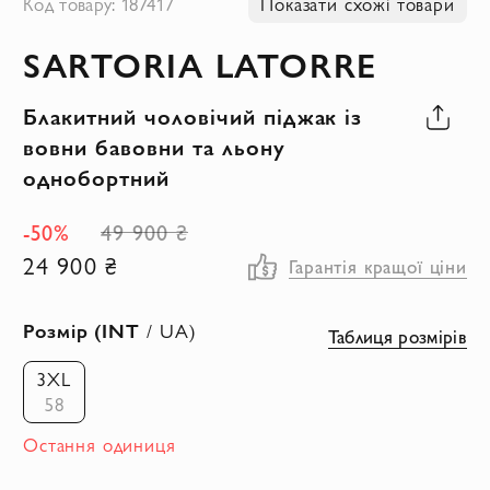
Код товару: 187417
Показати схожі товари
до
SARTORIA LATORRE
початку
галереї
Блакитний чоловічий піджак із
зображень
вовни бавовни та льону
однобортний
-50%
49 900 ₴
24 900 ₴
Гарантія кращої ціни
Розмір (INT
/ UA)
Таблиця розмірів
3XL
58
Остання одиниця