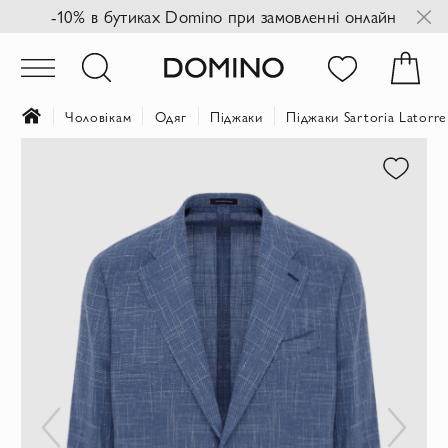
-10% в бутиках Domino при замовленні онлайн
Чоловікам
Одяг
Піджаки
Піджаки Sartoria Latorre
Перейти
до
кінця
галереї
зображень