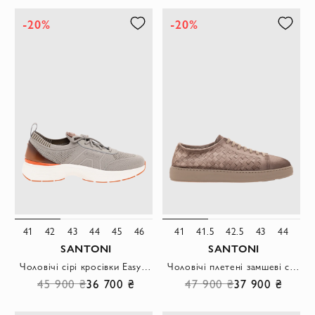
-20%
-20%
41
42
43
44
45
46
41
41.5
42.5
43
44
SANTONI
SANTONI
Чоловічі сірі кросівки Easy Bounce із еластичного трикотажу.
Чоловічі плетені замшеві снікери бежевого кольору.
45 900 ₴
36 700 ₴
47 900 ₴
37 900 ₴