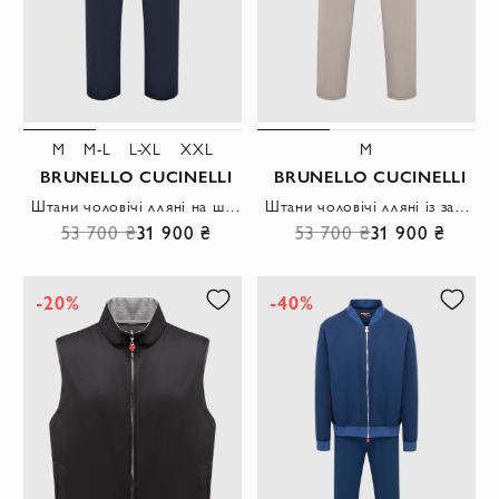
M
M-L
L-XL
XXL
M
BRUNELLO CUCINELLI
BRUNELLO CUCINELLI
Штани чоловічі лляні на шнурку темно-синього кольору
Штани чоловічі лляні із защипами сірого кольору на кулісці
53 700 ₴
31 900 ₴
53 700 ₴
31 900 ₴
-20%
-40%