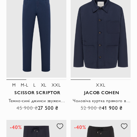
M
M-L
L
XL
XXL
XXL
SCISSOR SCRIPTOR
JACOB COHEN
Темно-сині джинси звуженого крою з патчем зі шкіри крокодила.
Чоловіча куртка прямого вільного крою з класичним коміром.
45 900 ₴
27 500 ₴
52 900 ₴
41 900 ₴
-40%
-40%