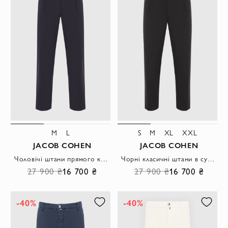
M
L
S
M
XL
XXL
JACOB COHEN
JACOB COHEN
Чоловічі штани прямого крою у спортивному стилі сині
Чорні класичні штани в сучасному стилі на кулісці
27 900 ₴
16 700 ₴
27 900 ₴
16 700 ₴
-40%
-40%