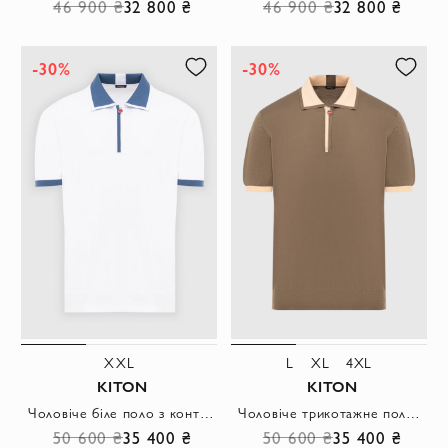
46 900 ₴
32 800 ₴
46 900 ₴
32 800 ₴
-30%
-30%
XXL
L
XL
4XL
KITON
KITON
Чоловіче біле поло з контрастним синім оздобленням на блискавці
Чоловіче трикотажне поло кольору хакі з контрастним коміром на блискавці
50 600 ₴
35 400 ₴
50 600 ₴
35 400 ₴