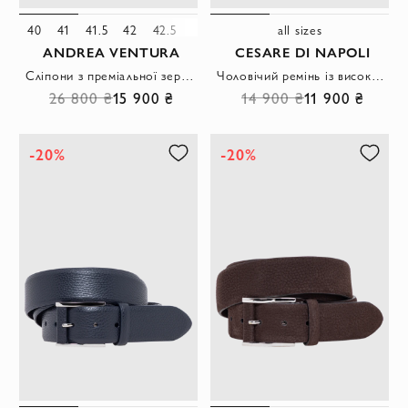
40
41
41.5
42
42.5
43
44
all sizes
ANDREA VENTURA
CESARE DI NAPOLI
Сліпони з преміальної зернистої шкіри темно-сірого кольору
Чоловічий ремінь із високоякісної зернистої шкіри у темно-синьому кольорі.
26 800 ₴
15 900 ₴
14 900 ₴
11 900 ₴
-20%
-20%