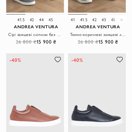
41.5
42
44
45
41
41.5
42
43
45
46
ANDREA VENTURA
ANDREA VENTURA
Сірі замшеві сліпони без шнурків на гнучкій контрастній підошві
Темно-коричневі замшеві лофери на контрастній білій підошві.
26 800 ₴
15 900 ₴
26 800 ₴
15 900 ₴
-40%
-40%