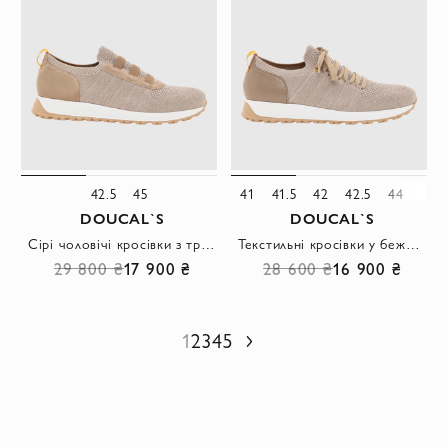
42.5
45
41
41.5
42
42.5
44
45
DOUCAL`S
DOUCAL`S
Сірі чоловічі кросівки з трикотажного текстилю та шкіри
Текстильні кросівки у бежевому кольорі зі шкіряним оздобленням
29 800 ₴
17 900 ₴
28 600 ₴
16 900 ₴
1
2
3
4
5
Наступний