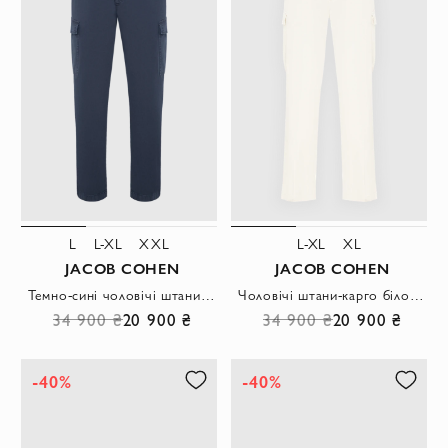
L
L-XL
XXL
L-XL
XL
JACOB COHEN
JACOB COHEN
Темно-сині чоловічі штани-карго звуженого крою
Чоловічі штани-карго білого кольору звуженого крою із щільної бавовни
34 900 ₴
20 900 ₴
34 900 ₴
20 900 ₴
-40%
-40%