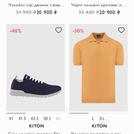
Чоловічі сірі джинси з вишивкою у вигляді голови орла на правій кишені
Чорні чоловічі кросівки із трикотажу з сірою підошвою
51 900 ₴
30 900 ₴
35 400 ₴
20 900 ₴
-40%
-30%
41
41.5
42.5
43.5
45
46
L
XL
KITON
KITON
Сині чоловічі кросівки Fits з трикотажу
Чоловіче трикотажне поло в гірчичному кольорі на блискавці