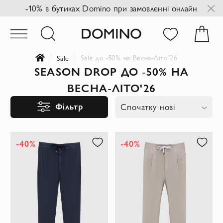
-10% в бутиках Domino при замовленні онлайн
Sale до -50% на Весна-Літо'26
Sale
SEASON DROP ДО -50% НА
ВЕСНА-ЛІТО'26
Фільтр
Спочатку нові
-40%
-40%