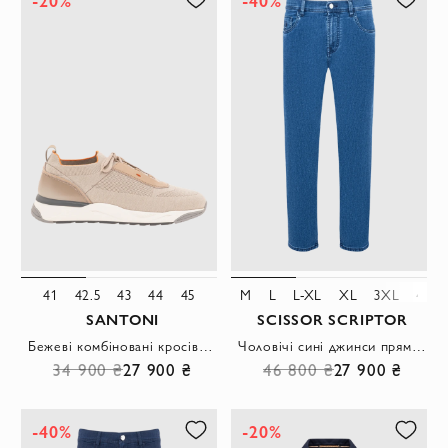
-20%
-40%
41
42.5
43
44
45
M
L
L-XL
XL
3XL
4XL
SANTONI
SCISSOR SCRIPTOR
Бежеві комбіновані кросівки з оранжевою обробкою
Чоловічі сині джинси прямого крою з патчем зі шкіри крокодила.
34 900 ₴
27 900 ₴
46 800 ₴
27 900 ₴
-40%
-20%