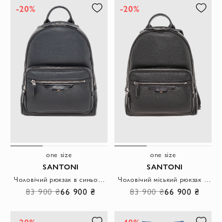
-20%
-20%
one size
one size
SANTONI
SANTONI
Чоловічий рюкзак в синьому кольорі з зернистої шкіри.
Чоловічий міський рюкзак у класичному чорному кольорі із зернистої шкіри.
83 900 ₴
66 900 ₴
83 900 ₴
66 900 ₴