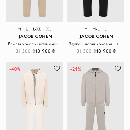
M
L
L-XL
XL
M
M-L
L
JACOB COHEN
JACOB COHEN
Бежеві чоловічі штани-чінос звуженого крою на кулісці
Звужені чорні чоловічі штани на регульованій лаштунці
31 500 ₴
18 900 ₴
31 500 ₴
18 900 ₴
-40%
-21%