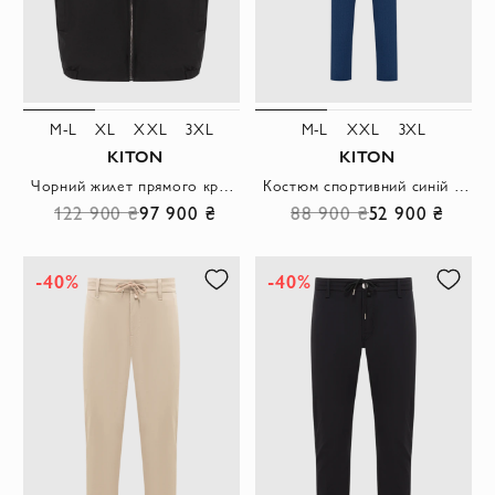
M-L
XL
XXL
3XL
M-L
XXL
3XL
KITON
KITON
Чорний жилет прямого крою на блискавці
Костюм спортивний синій із бавовняного трикотажу з олімпійкою-бомбером
122 900 ₴
97 900 ₴
88 900 ₴
52 900 ₴
-40%
-40%