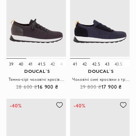
39
40
41
41.5
42
42.5
41
43
42
43.5
42.5
44
43
45
43.5
46
47
44
DOUCAL`S
DOUCAL`S
Темно-сірі чоловічі кросівки з трикотажного текстилю та шкіри
Чоловічі сині кросівки з трикотажу та натуральної замші
28 600 ₴
16 900 ₴
29 800 ₴
17 900 ₴
-40%
-40%