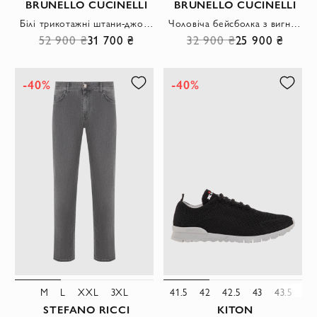
BRUNELLO CUCINELLI
BRUNELLO CUCINELLI
Білі трикотажні штани-джогери із золотистою фурнітурою
Чоловіча бейсболка з вигнутим козирком та логотипом бренду
52 900 ₴
31 700 ₴
32 900 ₴
25 900 ₴
-40%
-40%
M
L
XXL
3XL
41.5
42
42.5
43
43.5
44
STEFANO RICCI
KITON