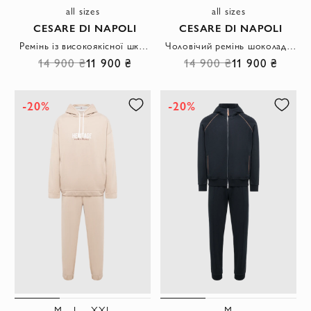
all sizes
all sizes
CESARE DI NAPOLI
CESARE DI NAPOLI
Ремінь із високоякісної шкіри із зернистою фактурою у глибокому темно-синьому кольорі
Чоловічий ремінь шоколадного кольору із фактурної шкіри
14 900 ₴
11 900 ₴
14 900 ₴
11 900 ₴
-20%
-20%
M
L
XXL
M