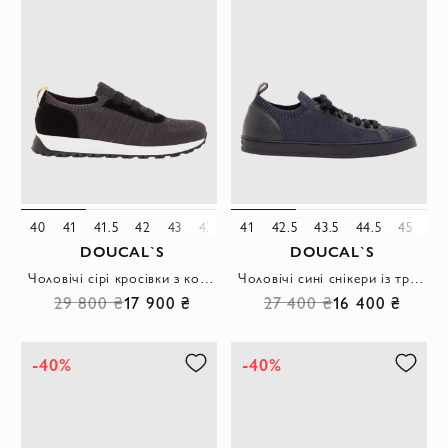
40
41
41.5
42
43
43.5
41
44
42.5
45
46
43.5
47
44.5
45
46
DOUCAL`S
DOUCAL`S
Чоловічі сірі кросівки з комбінації щільного фактурного текстилю та замші
Чоловічі сині снікери із трикотажу з деталями зі шкіри.
29 800 ₴
17 900 ₴
27 400 ₴
16 400 ₴
-40%
-40%