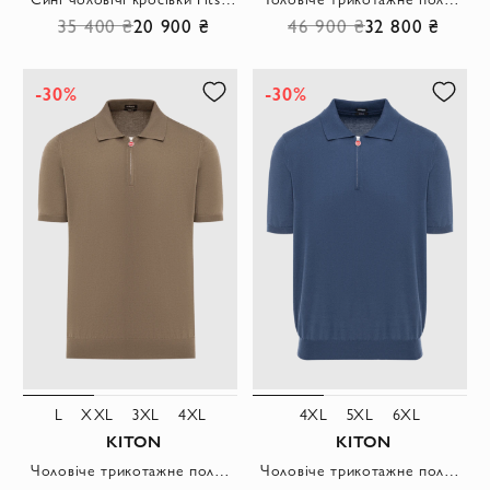
35 400 ₴
20 900 ₴
46 900 ₴
32 800 ₴
-30%
-30%
L
XXL
3XL
4XL
4XL
5XL
6XL
KITON
KITON
Чоловіче трикотажне поло з бавовни у кольорі хакі на блискавці
Чоловіче трикотажне поло синього кольору із застібкою на блискавці