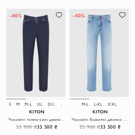
-40%
-40%
S
M
M-L
XL
3XL
4XL
M-L
L-XL
XXL
KITON
KITON
Чоловічі темно-сині джинси із високоякісного деніму
Чоловічі блакитні джинси з ефектом потертості.
55 900 ₴
33 500 ₴
55 900 ₴
33 500 ₴