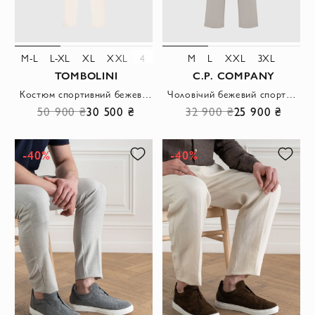
M-L
L-XL
XL
XXL
4XL
5XL
M
L
XXL
3XL
TOMBOLINI
C.P. COMPANY
Костюм спортивний бежевий із технологічного поліаміду з капюшоном
Чоловічий бежевий спортивний костюм з кишенею карго
50 900 ₴
30 500 ₴
32 900 ₴
25 900 ₴
-40%
-40%