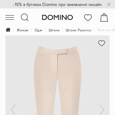
-10% в бутиках Domino при замовленні онлайн
Peserico 
Жінкам
Одяг
Штани
Штани Peserico
Перейти
до
кінця
галереї
зображень