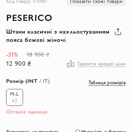
Код товару: 175987
Показати схожі товари
до
PESERICO
початку
галереї
Штани класичні з нахльостуванням
зображень
пояса бежеві жіночі
-31%
18 900 ₴
12 900 ₴
Гарантія кращої ціни
Розмір (INT
/ IT)
Таблиця розмірів
M-L
42
Остання одиниця
Записатись на примірку
Наявність в бутиках