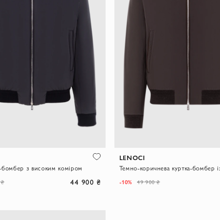
LENOCI
-бомбер з високим коміром
44 900 ₴
-10%
 ₴
49 900 ₴