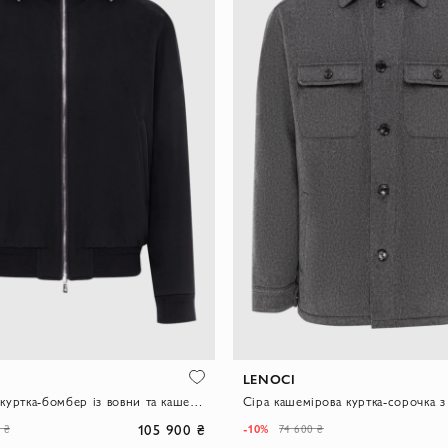
LENOCI
Темно-синя куртка-бомбер із вовни та кашеміру на хутрі
105 900 ₴
-10%
 ₴
74 600 ₴