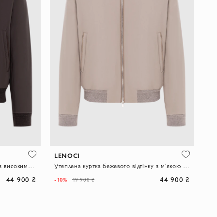
LENOCI
Темно-коричнева куртка-бомбер із високим коміром
Утеплена куртка бежевого відтінку з м'якою підкладкою
44 900 ₴
44 900 ₴
-10%
49 900 ₴