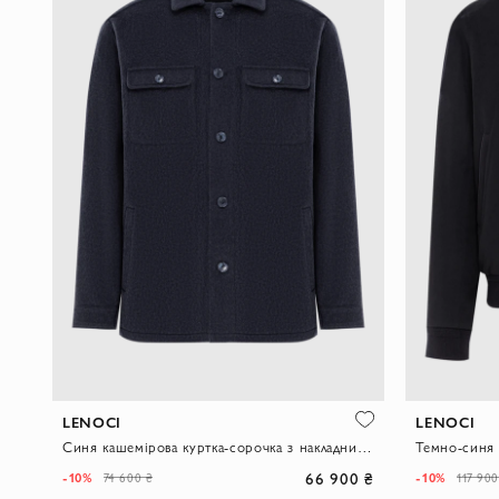
LENOCI
LENOCI
Синя кашемірова куртка-сорочка з накладними кишенями
66 900 ₴
-10%
-10%
74 600 ₴
117 900