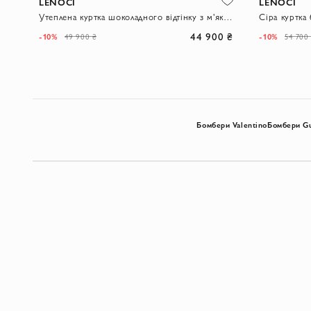
LENOCI
LENOCI
Утеплена куртка шоколадного відтінку з м'якою підкладкою
Сіра куртка
44 900 ₴
-10%
-10%
49 900 ₴
54 700
Бомбери Valentino
Бомбери Gu