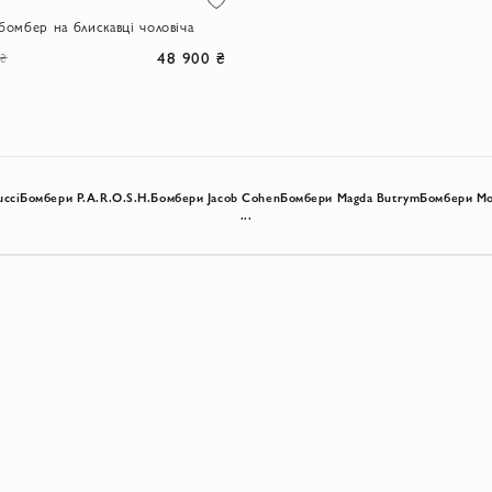
 бомбер на блискавці чоловіча
48 900 ₴
 ₴
cci
Бомбери P.A.R.O.S.H.
Бомбери Jacob Cohen
Бомбери Magda Butrym
Бомбери Mo
...