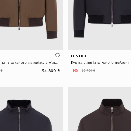
LENOCI
Чоловіча куртка із щільного матеріалу з м'якою хутряною обробкою
54 800 ₴
-10%
 ₴
60 900 ₴