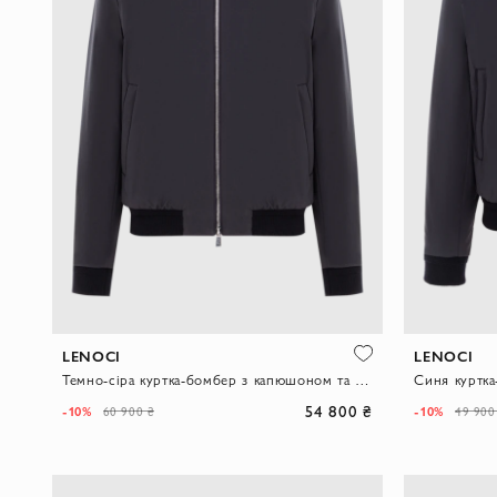
LENOCI
LENOCI
Темно-сіра куртка-бомбер з капюшоном та металевою фурнітурою
Синя куртка
54 800 ₴
-10%
-10%
60 900 ₴
49 900