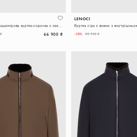
LENOCI
Темно-сіра кашемірова куртка-сорочка з накладними кишенями
66 900 ₴
-10%
 ₴
80 900 ₴