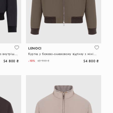
LENOCI
Куртка синя із щільного нейлону з внутрішнім оздобленням з хутра
Куртка у бежево-оливковому відтінку з мінімалістичним кроєм
54 800 ₴
54 800 ₴
-10%
60 900 ₴