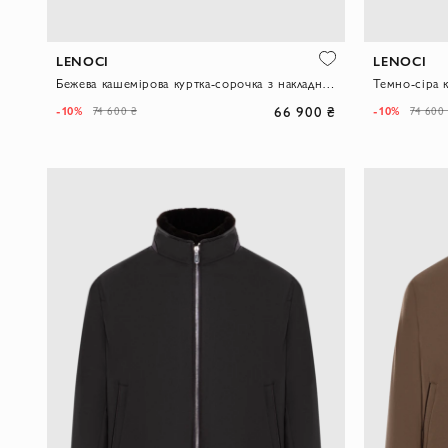
LENOCI
LENOCI
Бежева кашемірова куртка-сорочка з накладними кишенями
66 900 ₴
-10%
-10%
74 600 ₴
74 600