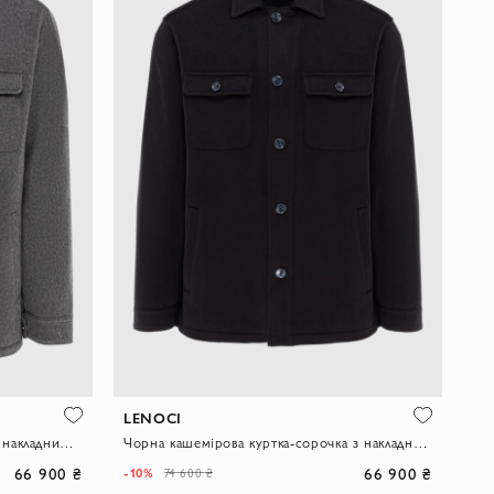
LENOCI
Сіра кашемірова куртка-сорочка з накладними кишенями
Чорна кашемірова куртка-сорочка з накладними кишенями
66 900 ₴
66 900 ₴
-10%
74 600 ₴