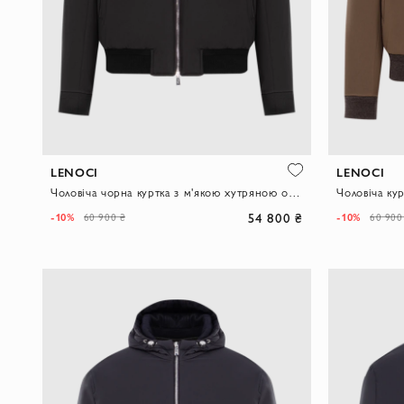
LENOCI
LENOCI
Чоловіча чорна куртка з м'якою хутряною обробкою
54 800 ₴
-10%
-10%
60 900 ₴
60 900