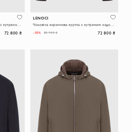
LENOCI
Куртка сіра з вовни з внутрішньою хутряною обробкою коміра
Чоловіча коричнева куртка з хутряним оздобленням коміра
72 800 ₴
72 800 ₴
-10%
80 900 ₴