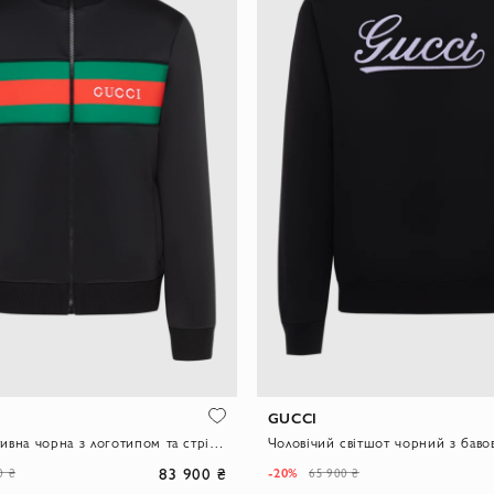
GUCCI
Кофта спортивна чорна з логотипом та стрічкою Web
Чоловічий світшот чорний з баво
83 900 ₴
-20%
0 ₴
65 900 ₴