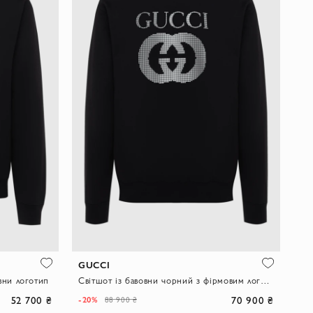
GUCCI
вни логотип
Світшот із бавовни чорний з фірмовим логотипом чоловічий
52 700 ₴
70 900 ₴
-20%
88 900 ₴