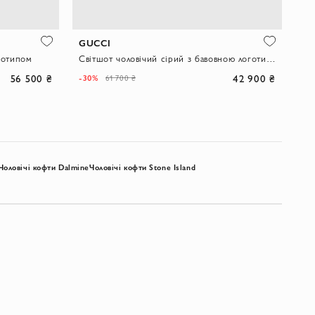
GUCCI
готипом
Світшот чоловічий сірий з бавовною логотипом
56 500 ₴
42 900 ₴
-30%
61 700 ₴
Чоловічі кофти Dalmine
Чоловічі кофти Stone Island