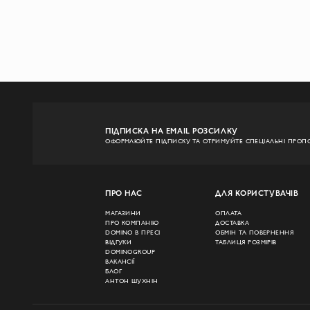
ПІДПИСКА НА EMAIL РОЗСИЛКУ
ОФОРМЛЮЙТЕ ПІДПИСКУ ТА ОТРИМУЙТЕ СПЕЦІАЛЬНІ ПРОПО
ПРО НАС
ДЛЯ КОРИСТУВАЧІВ
МАГАЗИНИ
ОПЛАТА
ПРО КОМПАНІЮ
ДОСТАВКА
DOMINO В ПРЕСІ
ОБМІН ТА ПОВЕРНЕННЯ
ВІДГУКИ
ТАБЛИЦЯ РОЗМІРІВ
DOMINOGROUP
ВАКАНСІЇ
БЛОГ
АНТОН ШУХНІН