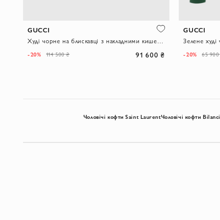
GUCCI
GUCCI
Худі чорне на блискавці з накладними кишенями та трикотажними манжетами
Зелене худі
91 600 ₴
-20%
-20%
114 500 ₴
65 900
Чоловічі кофти Saint Laurent
Чоловічі кофти Bilanc