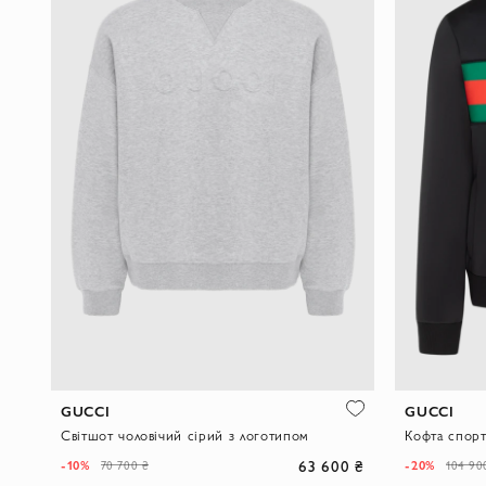
GUCCI
GUCCI
Світшот чоловічий сірий з логотипом
63 600 ₴
-10%
-20%
70 700 ₴
104 90