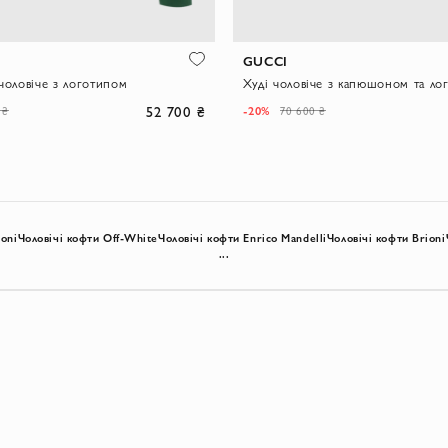
GUCCI
 чоловіче з логотипом
Худі чоловіче з капюшоном та ло
52 700 ₴
-20%
 ₴
70 600 ₴
ioni
Чоловічі кофти Off-White
Чоловічі кофти Enrico Mandelli
Чоловічі кофти Brioni
...