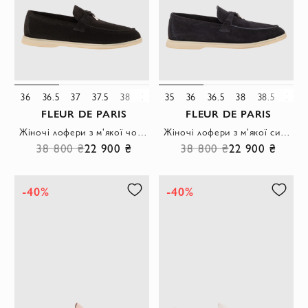
36
36.5
37
37.5
38
38.5
35
39
36
39.5
36.5
40
38
42
38.5
39
FLEUR DE PARIS
FLEUR DE PARIS
Жіночі лофери з м'якої чорної замші з металевими підвісками
Жіночі лофери з м'якої синьої замші з металевими підвісками.
38 800 ₴
22 900 ₴
38 800 ₴
22 900 ₴
-40%
-40%