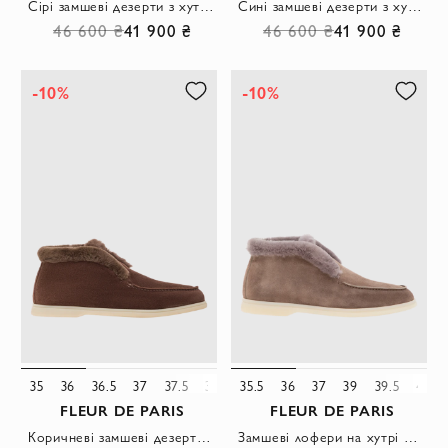
Сірі замшеві дезерти з хутряною підкладкою
Сині замшеві дезерти з хутряною підкладкою
46 600 ₴
41 900 ₴
46 600 ₴
41 900 ₴
-10%
-10%
35
36
36.5
37
37.5
38
38.5
35.5
39
36
39.5
37
39
40
39.5
41
40
FLEUR DE PARIS
FLEUR DE PARIS
Коричневі замшеві дезерти з хутряною підкладкою
Замшеві лофери на хутрі жіночі коричневі