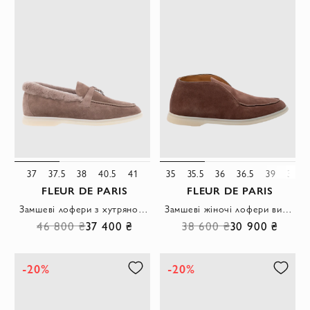
37
37.5
38
40.5
41
35
35.5
36
36.5
39
39.5
FLEUR DE PARIS
FLEUR DE PARIS
Замшеві лофери з хутряною обробкою та фірмовою підвіскою жіночі коричневі
Замшеві жіночі лофери високі шоколадного тону на світлій підошві.
46 800 ₴
37 400 ₴
38 600 ₴
30 900 ₴
-20%
-20%