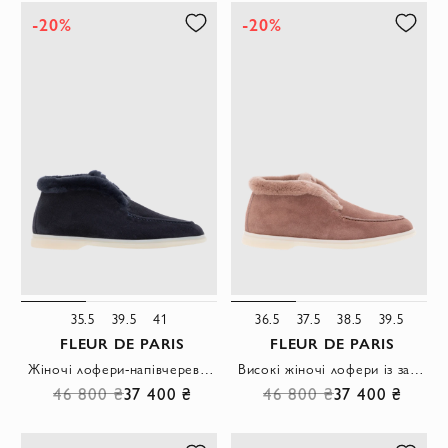
-20%
-20%
35.5
39.5
41
36.5
37.5
38.5
39.5
FLEUR DE PARIS
FLEUR DE PARIS
Жіночі лофери-напівчеревики з м'якої замші з утепленою хутром підкладкою сині
Високі жіночі лофери із замші з хутряним оздобленням коричневого кольору.
46 800 ₴
37 400 ₴
46 800 ₴
37 400 ₴