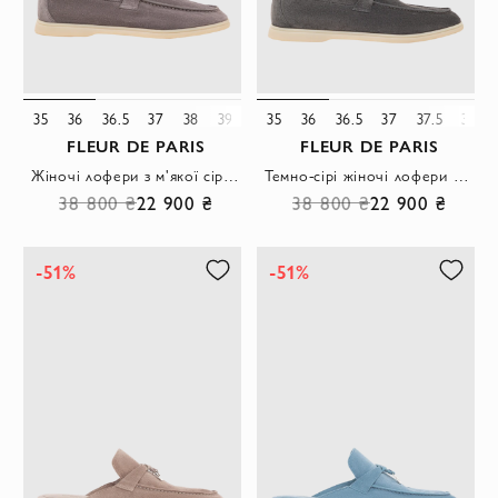
35
36
36.5
37
38
39
39.5
35
40
36
41
36.5
37
37.5
38
FLEUR DE PARIS
FLEUR DE PARIS
Жіночі лофери з м'якої сірої замші з металевими підвісками
Темно-сірі жіночі лофери з натуральної замші
38 800 ₴
22 900 ₴
38 800 ₴
22 900 ₴
-51%
-51%