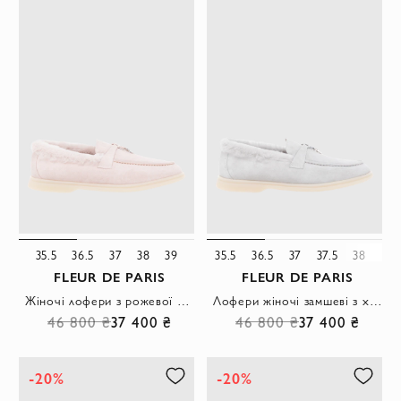
35.5
36.5
37
38
39
35.5
36.5
37
37.5
38
38.
FLEUR DE PARIS
FLEUR DE PARIS
Жіночі лофери з рожевої замші з хутряною підкладкою
Лофери жіночі замшеві з хутром сірі
46 800 ₴
37 400 ₴
46 800 ₴
37 400 ₴
-20%
-20%