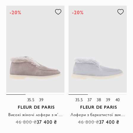
-20%
-20%
35.5
39
35.5
37
38
39
40
FLEUR DE PARIS
FLEUR DE PARIS
Високі жіночі лофери з м'яким хутром і світлою підошвою.
Лофери з бархатистої замші з внутрішнім хутром та акуратним рядком сірі
46 800 ₴
37 400 ₴
46 800 ₴
37 400 ₴