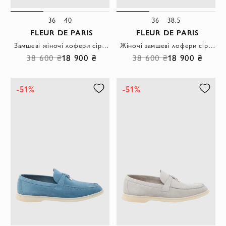
36
40
36
38.5
FLEUR DE PARIS
FLEUR DE PARIS
Замшеві жіночі лофери сіро-коричневого кольору із прикрасою-замочком
Жіночі замшеві лофери сірі з витонченою металевою вставкою
38 600 ₴
18 900 ₴
38 600 ₴
18 900 ₴
-51%
-51%