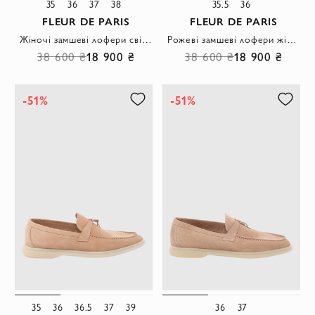
35
36
37
38
35.5
36
FLEUR DE PARIS
FLEUR DE PARIS
Жіночі замшеві лофери світло-сірого кольору з декоративним замком
Рожеві замшеві лофери жіночі з фірмовою підвіскою
38 600 ₴
18 900 ₴
38 600 ₴
18 900 ₴
-51%
-51%
35
36
36.5
37
39
36
37