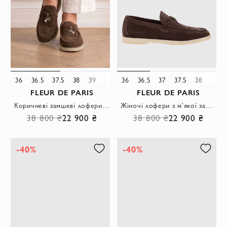
36
36.5
37.5
38
39
39.5
36
36.5
37
37.5
38
38.5
FLEUR DE PARIS
FLEUR DE PARIS
Коричневі замшеві лофери з металевими підвісками
Жіночі лофери з м'якої замші з металевими підвісками.
38 800 ₴
22 900 ₴
38 800 ₴
22 900 ₴
-40%
-40%