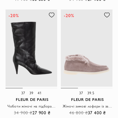
-20%
-20%
37
39
41
37
39.5
FLEUR DE PARIS
FLEUR DE PARIS
Чоботи жіночі на підборах шкіряні чорні
Жіночі зимові лофери із замші з пухнастою хутряною підкладкою
34 900 ₴
27 900 ₴
46 800 ₴
37 400 ₴