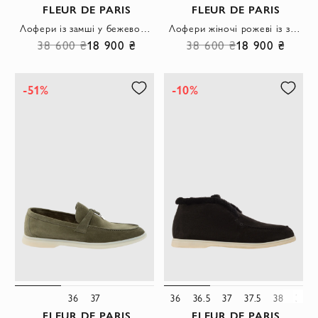
FLEUR DE PARIS
FLEUR DE PARIS
Лофери із замші у бежевому відтінку з фірмовим декором
Лофери жіночі рожеві із замші.
38 600 ₴
18 900 ₴
38 600 ₴
18 900 ₴
-51%
-10%
36
37
36
36.5
37
37.5
38
38.5
FLEUR DE PARIS
FLEUR DE PARIS