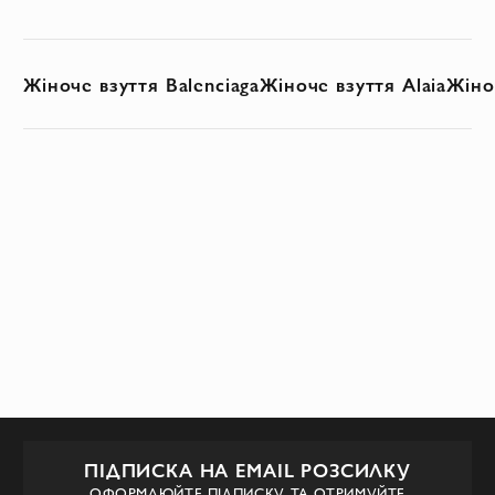
Жіноче взуття Balenciaga
Жіноче взуття Alaia
Жіноч
ПІДПИСКА НА EMAIL РОЗСИЛКУ
ОФОРМЛЮЙТЕ ПІДПИСКУ ТА ОТРИМУЙТЕ