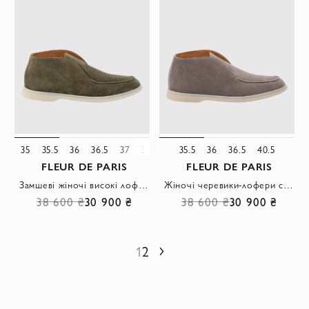
35
35.5
36
36.5
37
38
38.5
35.5
39
36
39.5
36.5
40
40.5
40.5
FLEUR DE PARIS
FLEUR DE PARIS
Замшеві жіночі високі лофери оливкового кольору на світлій підошві.
Жіночі черевики-лофери сірі із замші з контрастною підошвою та рядком
38 600 ₴
30 900 ₴
38 600 ₴
30 900 ₴
1
2
Наступний