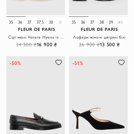
35
36
37
37.5
38
38.5
41
35
36
37
38
39
40
41
FLEUR DE PARIS
FLEUR DE PARIS
Сірі мюлі Venere Hyena із замші жіночі
Лофери жіночі шкіряні білі
34 500 ₴
16 900 ₴
26 900 ₴
13 500 ₴
-50%
-51%