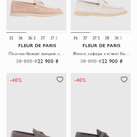
35
36
36.5
37
37.5
38
39
36
39.5
37
37.5
40
38
38.5
39
FLEUR DE PARIS
FLEUR DE PARIS
Пісочно-бежеві замшеві лофери з металевими підвісками
Жіночі лофери з м'якої білої замші з металевими підвісками.
38 800 ₴
22 900 ₴
38 800 ₴
22 900 ₴
-40%
-40%