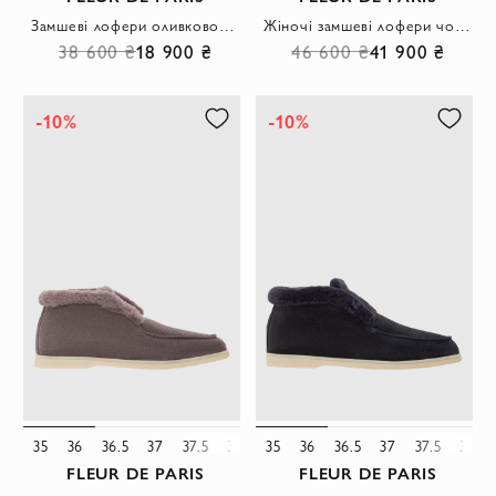
Замшеві лофери оливкового кольору з фірмовою підвіскою
Жіночі замшеві лофери чорні з хутряною підкладкою
38 600 ₴
18 900 ₴
46 600 ₴
41 900 ₴
-10%
-10%
35
36
36.5
37
37.5
38
38.5
35
36
39
36.5
39.5
37
40
37.5
41
42
38
FLEUR DE PARIS
FLEUR DE PARIS