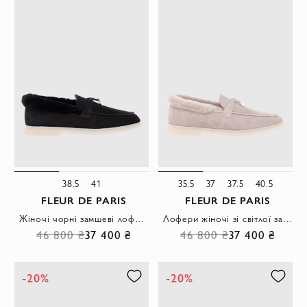
38.5
41
35.5
37
37.5
40.5
FLEUR DE PARIS
FLEUR DE PARIS
Жіночі чорні замшеві лофери на хутрі з декоративною деталлю
Лофери жіночі зі світлої замші з хутряною обробкою та металевим декором бежеві
46 800 ₴
37 400 ₴
46 800 ₴
37 400 ₴
-20%
-20%