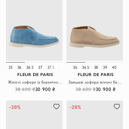
35
36
36.5
37
37.5
38
38.5
36
39
36.5
40
38
40.5
39
40
FLEUR DE PARIS
FLEUR DE PARIS
Жіночі лофери із блакитної замші з мінімалістичним силуетом.
Замшеві лофери жіночі бежеві на легкій підошві
38 600 ₴
30 900 ₴
38 600 ₴
30 900 ₴
-20%
-20%