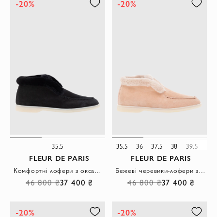
-20%
-20%
35.5
35.5
36
37.5
38
39.5
41
FLEUR DE PARIS
FLEUR DE PARIS
Комфортні лофери з оксамитової чорної замші з внутрішнім хутром
Бежеві черевики-лофери з оксамитової замші з пухнастим хутром усередині
46 800 ₴
37 400 ₴
46 800 ₴
37 400 ₴
-20%
-20%