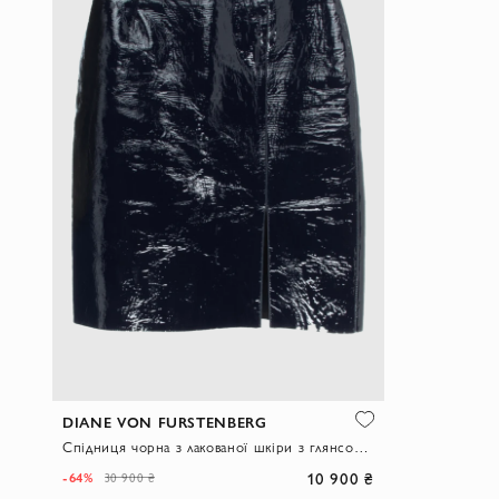
DIANE VON FURSTENBERG
Спідниця чорна з лакованої шкіри з глянсовою поверхнею та коротким розрізом
10 900 ₴
-64%
30 900 ₴