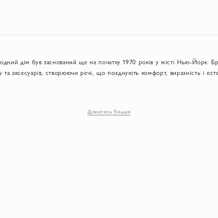
модний дім був заснований ще на початку 1970 років у місті Нью-Йорк. Б
 та аксесуарів, створюючи речі, що поєднують комфорт, виразність і есте
римав світову відомість завдяки своєму культовому платтю-конверту, сього
одній індустрії як один із найвпливовіших американських брендів XX стол
Дізнатись більше
 сміливість і характер
 ідея «empower your femininity»: підкреслити силу жінки через свободу рух
тівка Diane von Furstenberg – насичений рисунок тканини, графіка і геомет
речі створюються для активної, сучасної жінки, що живе у великому міст
м шляхом.
моделі та wrap-dress;