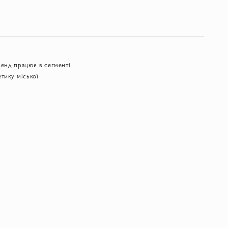
ренд працює в сегменті
тику міської
дні ж це символ сучасної
іття.
ів, якість матеріалів та
рія, змішані з
і та обирає одяг, який