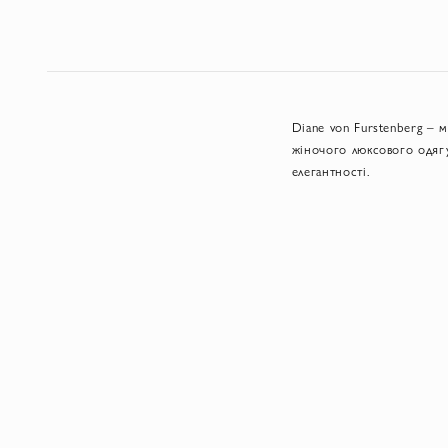
Diane von Furstenberg – 
жіночого люксового одягу
елегантності.
Diane von Furstenberg от
жіночності, визнаний у м
Незалежність,
В основі бренду закладена
емоційну яскравість. Візи
природними мотивами. Ці 
не заважає йти її власни
Ключові групи товарів:
плаття, особливо шовкові 