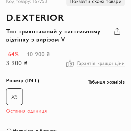
Код товару: 167753
Показати схожі товари
до
D.EXTERIOR
початку
галереї
Топ трикотажний у пастельному
зображень
відтінку з вирізом V
-64%
10 900 ₴
3 900 ₴
Гарантія кращої ціни
Розмір (INT)
Таблиця розмірів
XS
Остання одиниця
Наявність в бутиках