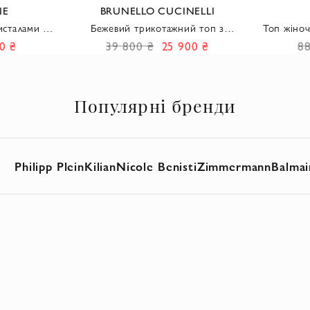
NE
BRUNELLO CUCINELLI
исталами та
Бежевий трикотажний топ з
Топ жіно
ми
ланцюжком з обробкою Monili
0 ₴
39 800 ₴
25 900 ₴
88
Популярні бренди
Philipp Plein
Kilian
Nicole Benisti
Zimmermann
Balmai