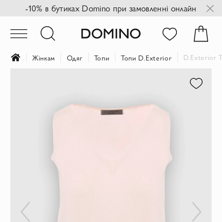
-10% в бутиках Domino при замовленні онлайн
D.Exterior 
Жінкам
Одяг
Топи
Топи D.Exterior
Перейти
до
кінця
галереї
зображень