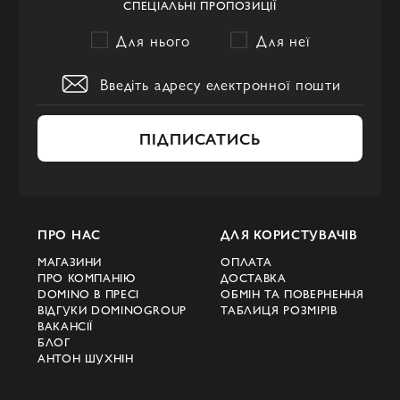
СПЕЦІАЛЬНІ ПРОПОЗИЦІЇ
Його ідеологія полягає у «slow luxury» –
Для нього
Для неї
усвідомленій розкоші, у якій цінується
глибина вражень і природність.
Culti створює не лише аромати, а й культ
чистоти форми. Лаконічні флакони зі скла
ПІДПИСАТИСЬ
та дерева, м’яка колірна палітра,
впізнавані пропорції – усе це підкреслює
філософію бренду. Серед ключових
напрямів: ароматичні дифузори;
ПРО НАС
ДЛЯ КОРИСТУВАЧІВ
МАГАЗИНИ
ОПЛАТА
свічки;
ПРО КОМПАНІЮ
ДОСТАВКА
DOMINO В ПРЕСІ
ОБМІН ТА ПОВЕРНЕННЯ
спреї для тканин;
ВІДГУКИ DOMINOGROUP
ТАБЛИЦЯ РОЗМІРІВ
ВАКАНСІЇ
БЛОГ
парфумовані аксесуари;
АНТОН ШУХНІН
лінії для догляду.