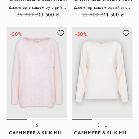
Джемпер з кашеміру сірий жіночий
Джемпер кашеміровий зі складним коміром бежевий жіночий
26 900 ₴
13 500 ₴
22 900 ₴
11 500 ₴
-50%
-50%
S
S
L
CASHMERE & SILK MILANO
CASHMERE & SILK MILANO