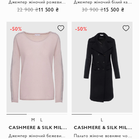
Джемпер жіночий рожевий кашеміровий вільного крою декорований паєтками
Джемпер жіночий білий кашеміровий вільного крою з контрастними смужками
22 900 ₴
11 500 ₴
30 900 ₴
15 500 ₴
-50%
-50%
M
L
L
CASHMERE & SILK MILANO
CASHMERE & SILK MILANO
Джемпер жіночий бежевий кашеміровий вільного крою з контрастними смужками
Пальто жіноче вовняне чорне двобортне з лацканами