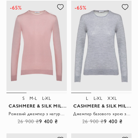
-65%
-65%
S
M-L
L-XL
L
L-XL
XXL
CASHMERE & SILK MILANO
CASHMERE & SILK MILANO
Рожевий джемпер з натуральної вовни з гладкою фактурою та базовим кроєм
Джемпер базового крою з вовняної пряжі у світло-сірому відтінку
26 900 ₴
9 400 ₴
26 900 ₴
9 400 ₴