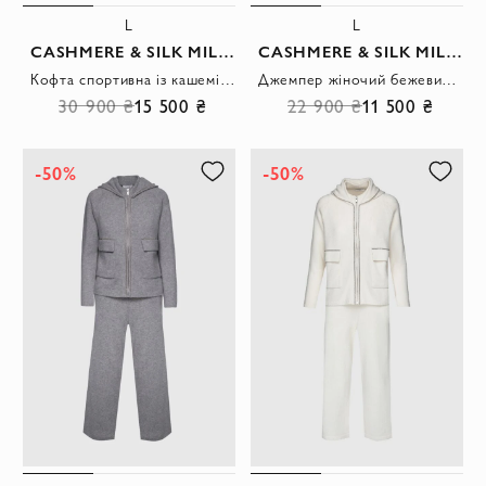
L
L
CASHMERE & SILK MILANO
CASHMERE & SILK MILANO
Кофта спортивна із кашеміру сіра чоловіча
Джемпер жіночий бежевий вільного крою кашеміровий з контрастними швами
30 900 ₴
15 500 ₴
22 900 ₴
11 500 ₴
-50%
-50%