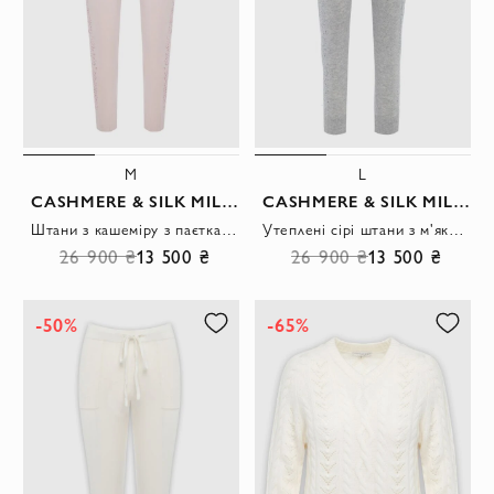
M
L
CASHMERE & SILK MILANO
CASHMERE & SILK MILANO
Штани з кашеміру з паєтками з боків у ніжно-рожевому відтінку
Утеплені сірі штани з м'якого кашеміру з паєтками біля кишень
26 900 ₴
13 500 ₴
26 900 ₴
13 500 ₴
-50%
-65%