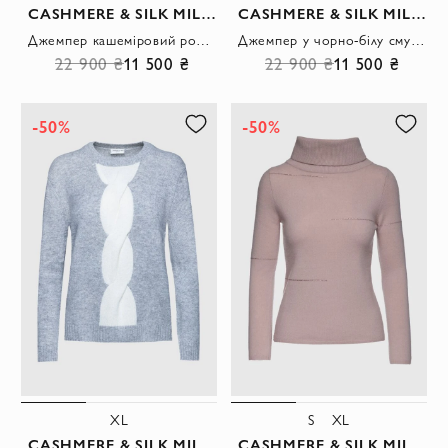
CASHMERE & SILK MILANO
CASHMERE & SILK MILANO
Джемпер кашеміровий рожевий жіночий декорований стразами
Джемпер у чорно-білу смужку з фактурною в'язкою в рубчик і прилеглим кроєм
22 900 ₴
11 500 ₴
22 900 ₴
11 500 ₴
-50%
-50%
XL
S
XL
CASHMERE & SILK MILANO
CASHMERE & SILK MILANO