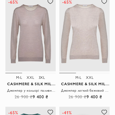
-65%
-65%
M-L
XXL
3XL
M-L
XXL
CASHMERE & SILK MILANO
CASHMERE & SILK MILANO
Джемпер у кольорі паливного молока з округлою горловиною та шовковистою текстурою.
Джемпер легкий бежевий жіночий
26 900 ₴
9 400 ₴
26 900 ₴
9 400 ₴
-65%
-41%