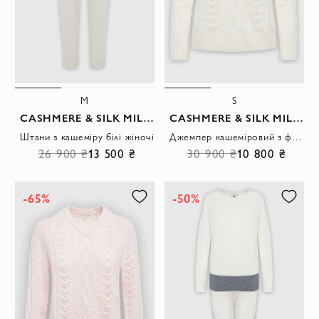
M
S
CASHMERE & SILK MILANO
CASHMERE & SILK MILANO
Штани з кашеміру білі жіночі
Джемпер кашеміровий з фактурною в'язкою білий жіночий
26 900 ₴
13 500 ₴
30 900 ₴
10 800 ₴
-65%
-50%