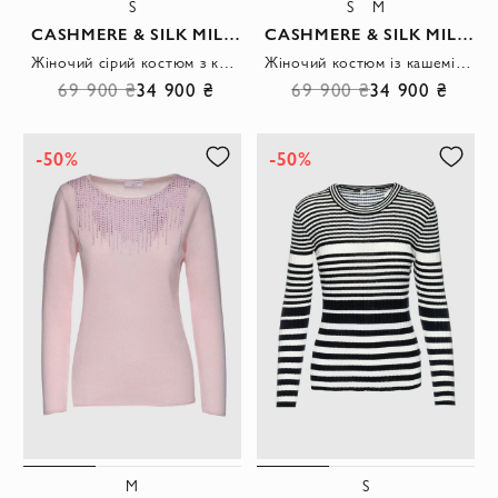
S
S
M
CASHMERE & SILK MILANO
CASHMERE & SILK MILANO
Жіночий сірий костюм з кашеміру з капюшоном і широкими брюками.
Жіночий костюм із кашеміру з капюшоном та накладними кишенями з декором моніль
69 900 ₴
34 900 ₴
69 900 ₴
34 900 ₴
-50%
-50%
M
S