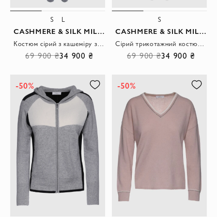
S
L
S
CASHMERE & SILK MILANO
CASHMERE & SILK MILANO
Костюм сірий з кашеміру з блискавкою та декором паєтками з боків
Сірий трикотажний костюм з паєтками на рукавах і штанах
69 900 ₴
34 900 ₴
69 900 ₴
34 900 ₴
-50%
-50%