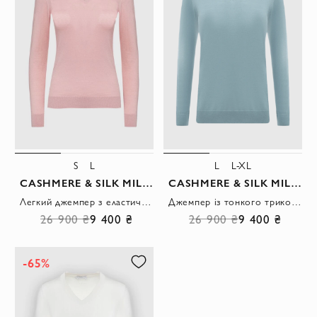
S
L
L
L-XL
CASHMERE & SILK MILANO
CASHMERE & SILK MILANO
Легкий джемпер з еластичними манжетами та шовковистим блиском.
Джемпер із тонкого трикотажу з V-подібним вирізом у небесно-блакитному кольорі
26 900 ₴
9 400 ₴
26 900 ₴
9 400 ₴
-65%