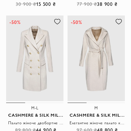
30 900 ₴
15 500 ₴
77 900 ₴
38 900 ₴
-50%
-50%
M-L
M
CASHMERE & SILK MILANO
CASHMERE & SILK MILANO
Пальто жіноче двобортне світле з вовни із золотими гудзиками
Елегантне жіноче пальто класичного крою із вовни
89 800 ₴
44 900 ₴
97 600 ₴
48 800 ₴