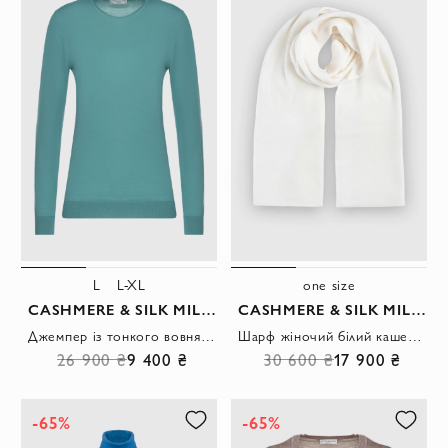
L
L-XL
one size
CASHMERE & SILK MILANO
CASHMERE & SILK MILANO
Джемпер із тонкого вовняного трикотажу у м'ятно-зеленому відтінку
Шарф жіночий білий кашеміровий з ніжною текстурою
26 900 ₴
9 400 ₴
30 600 ₴
17 900 ₴
-65%
-65%