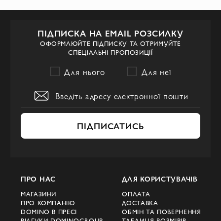
аксесуари. Елегантні та вишукані силуети
підкреслюють жіночність та
ПІДПИСКА НА EMAIL РОЗСИЛКУ
привабливість кожної жінки.
ОФОРМЛЮЙТЕ ПІДПИСКУ ТА ОТРИМУЙТЕ
СПЕЦІАЛЬНІ ПРОПОЗИЦІЇ
Для нього
Для неї
ПІДПИСАТИСЬ
ПРО НАС
ДЛЯ КОРИСТУВАЧІВ
МАГАЗИНИ
ОПЛАТА
ПРО КОМПАНІЮ
ДОСТАВКА
DOMINO В ПРЕСІ
ОБМІН ТА ПОВЕРНЕННЯ
ВІДГУКИ DOMINOGROUP
ТАБЛИЦЯ РОЗМІРІВ