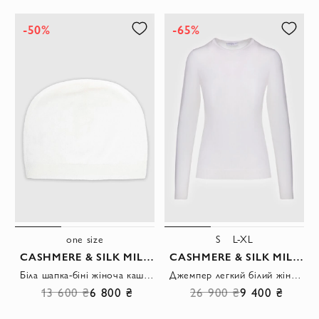
-50%
-65%
one size
S
L-XL
CASHMERE & SILK MILANO
CASHMERE & SILK MILANO
Біла шапка-біні жіноча кашемірова
Джемпер легкий білий жіночий
13 600 ₴
6 800 ₴
26 900 ₴
9 400 ₴