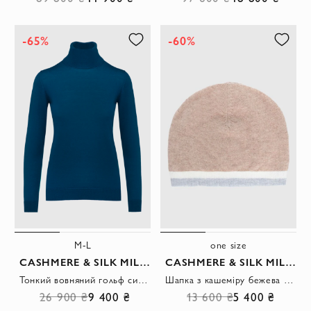
-65%
-60%
M-L
one size
CASHMERE & SILK MILANO
CASHMERE & SILK MILANO
Тонкий вовняний гольф синій жіночий демісезонний
Шапка з кашеміру бежева жіноча з краєм в біло-сіру смужку
26 900 ₴
9 400 ₴
13 600 ₴
5 400 ₴