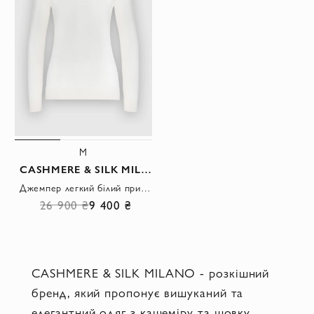
M
CASHMERE & SILK MILANO
Джемпер легкий білий приталений жіночий
26 900 ₴
9 400 ₴
CASHMERE & SILK MILANO - розкішний
бренд, який пропонує вишуканий та
елегантний одяг з кашеміру та шовку.