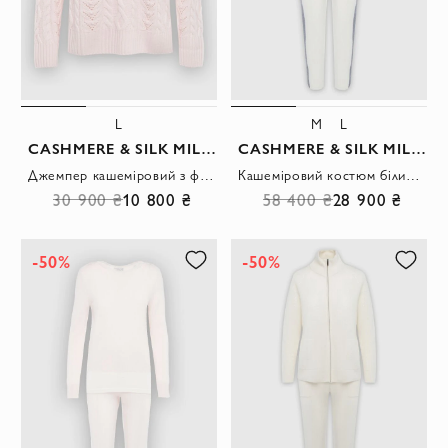
L
M
L
CASHMERE & SILK MILANO
CASHMERE & SILK MILANO
Джемпер кашеміровий з фактурною в'язкою ніжно-бежевий жіночий
Кашеміровий костюм білий з сірими контрастними вставками
30 900 ₴
10 800 ₴
58 400 ₴
28 900 ₴
-50%
-50%