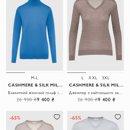
M-L
L
XXL
3XL
CASHMERE & SILK MILANO
CASHMERE & SILK MILANO
Блакитний жіночий гольф із вовни шовку та кашеміру з довгим рукавом
Джемпер з найтоншого кашеміру з шовком та вовною у бежевому тоні
26 900 ₴
9 400 ₴
26 900 ₴
9 400 ₴
-65%
-65%