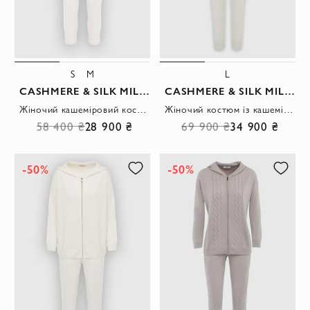
S
M
L
CASHMERE & SILK MILANO
CASHMERE & SILK MILANO
Жіночий кашеміровий костюм молочного кольору із вкороченими брюками.
Жіночий костюм із кашеміру з коміром стійкою молочний.
58 400 ₴
28 900 ₴
69 900 ₴
34 900 ₴
-50%
-50%