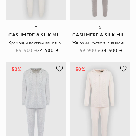
M
S
CASHMERE & SILK MILANO
CASHMERE & SILK MILANO
Кремовий костюм кашеміровий з рельєфним в'язаним візерунком
Жіночий костюм із кашеміру з капюшоном та блискавкою бежевий.
69 900 ₴
34 900 ₴
69 900 ₴
34 900 ₴
-50%
-50%