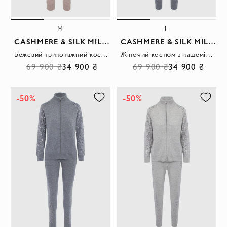
M
L
CASHMERE & SILK MILANO
CASHMERE & SILK MILANO
Бежевий трикотажний костюм із кашеміру з капюшоном та візерунком коси
Жіночий костюм з кашеміру сірого кольору з в'язаним рельєфом.
69 900 ₴
34 900 ₴
69 900 ₴
34 900 ₴
-50%
-50%