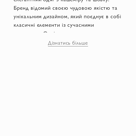
Бренд відомий своєю чудовою якістю та
унікальним дизайном, який поєднує в собі
класичні елементи із сучасними
акцентами. Однією з головних рис
CASHMERE & SILK MILANO є
Дізнатись більше
використання високоякісних матеріалів.
Кашемір, відомий своєю м'якістю та
теплотою, у поєднанні з шовком, створює
неперевершене відчуття розкоші та
комфорту. Бренд приділяє особливу увагу
деталям, таким як оздоблення, фурнітура
та пошиття, щоб забезпечити бездоганну
якість кожного виробу. Колекції
CASHMERE & SILK MILANO
представляють широкий вибір одягу,
включаючи сукні, блузи, светри, пальта та