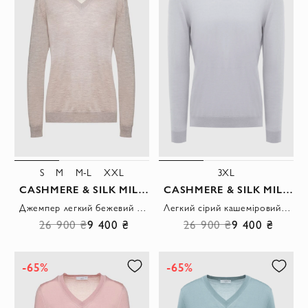
S
M
M-L
XXL
3XL
CASHMERE & SILK MILANO
CASHMERE & SILK MILANO
Джемпер легкий бежевий приталений жіночий
Легкий сірий кашеміровий джемпер з гладкою жіночою текстурою
26 900 ₴
9 400 ₴
26 900 ₴
9 400 ₴
-65%
-65%