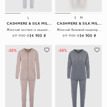
L
S
M
CASHMERE & SILK MILANO
CASHMERE & SILK MILANO
Жіночий костюм із кашеміру світло сірий з рельєфним в'язаним візерунком.
Жіночий бежевий кашеміровий костюм із візерунком коси.
69 900 ₴
34 900 ₴
69 900 ₴
34 900 ₴
-50%
-50%