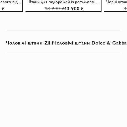
Штани чоловічі з вовни бежевого відтінку із зав'язкою на талії
Штани для подорожей із регульованим шнурком-куліскою сині
0 ₴
18 900 ₴
10 900 ₴
3
Чоловічі штани Zilli
Чоловічі штани Dolce & Gabba