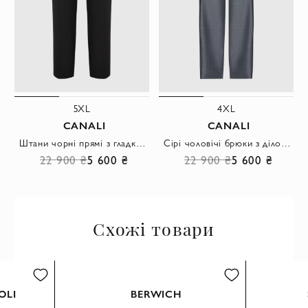
5XL
4XL
CANALI
CANALI
Штани чорні прямі з гладкої вовни
Сірі чоловічі брюки з ділової костюмної тканини.
22 900 ₴
5 600 ₴
22 900 ₴
5 600 ₴
Схожі товари
M-L
S
M-L
OLI
BERWICH