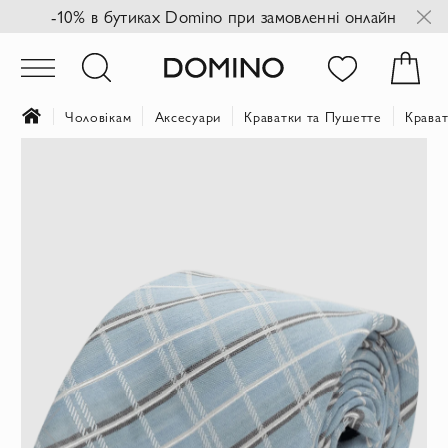
-10% в бутиках Domino при замовленні онлайн
Чоловікам
Аксесуари
Краватки та Пушетте
Крава
Перейти
до
кінця
галереї
зображень