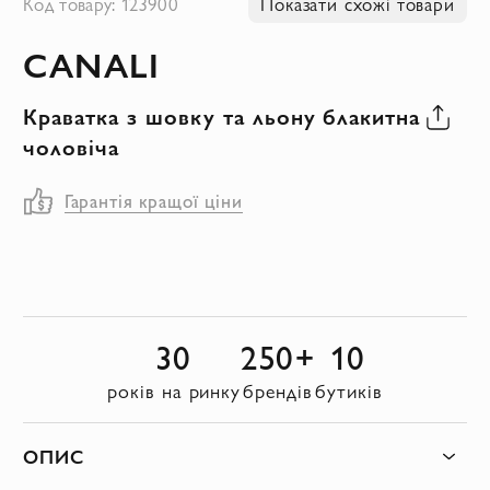
Код товару: 123900
Показати схожі товари
до
CANALI
початку
галереї
Краватка з шовку та льону блакитна
зображень
чоловіча
Гарантія кращої ціни
30
250+
10
років на ринку
брендів
бутиків
ОПИС