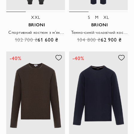
XXL
S
M
XL
BRIONI
BRIONI
Спортивний костюм з м'якого матеріалу у кольорі графіт
Темно-синій чоловічий костюм для спорту та відпочинку на блискавці
102 700 ₴
61 600 ₴
104 800 ₴
62 900 ₴
-40%
-40%