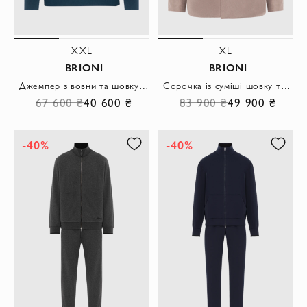
XXL
XL
BRIONI
BRIONI
Джемпер з вовни та шовку з темними рукавами та синіми манжетами
Сорочка із суміші шовку та льону з нагрудною кишенею та гудзиками в тон
67 600 ₴
40 600 ₴
83 900 ₴
49 900 ₴
-40%
-40%