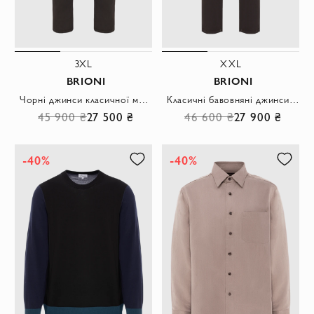
3XL
XXL
BRIONI
BRIONI
Чорні джинси класичної моделі прямого крою з п'ятьма кишенями
Класичні бавовняні джинси коричневого кольору
45 900 ₴
27 500 ₴
46 600 ₴
27 900 ₴
-40%
-40%