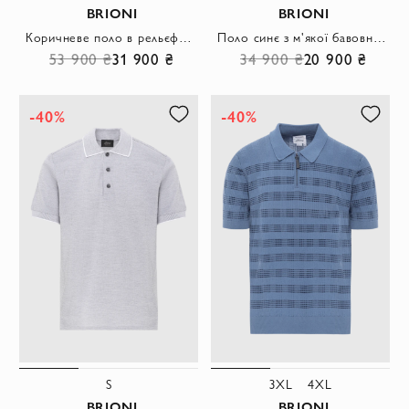
BRIONI
BRIONI
Коричневе поло в рельєфний рубчик із коміром без застібки
Поло синє з м'якої бавовни з короткими рукавами та блискавкою
53 900 ₴
31 900 ₴
34 900 ₴
20 900 ₴
-40%
-40%
S
3XL
4XL
BRIONI
BRIONI