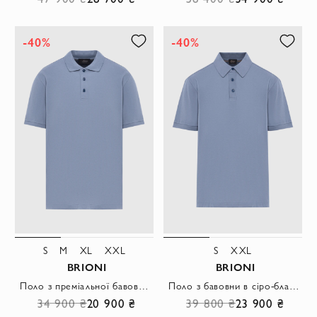
-40%
-40%
S
M
XL
XXL
S
XXL
BRIONI
BRIONI
Поло з преміальної бавовни у прохолодній блакитній гамі з лаконічним дизайном.
Поло з бавовни в сіро-блакитному кольорі з трьома гудзиками в тон
34 900 ₴
20 900 ₴
39 800 ₴
23 900 ₴