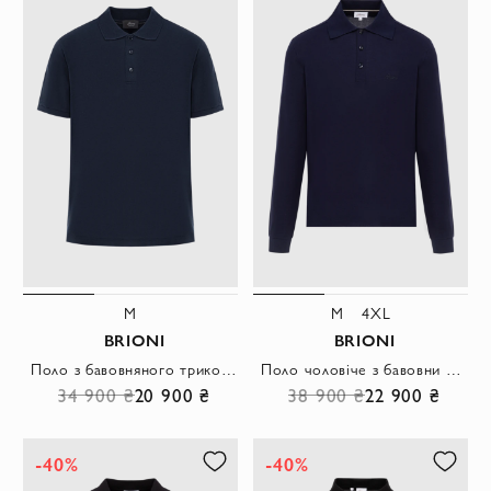
M
M
4XL
BRIONI
BRIONI
Поло з бавовняного трикотажу у благородному темно-синьому виконанні
Поло чоловіче з бавовни темно синє строгого крою
34 900 ₴
20 900 ₴
38 900 ₴
22 900 ₴
-40%
-40%