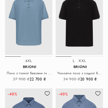
6XL
L
XXL
BRIONI
BRIONI
Поло з тонкої бавовни та шовку в димчасто-блакитному виконанні
Чоловіче поло з гладкої бавовни у чорній гамі для повсякденного стилю
37 900 ₴
22 700 ₴
34 900 ₴
20 900 ₴
-40%
-40%