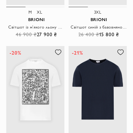
M
XL
3XL
BRIONI
BRIONI
Світшот із м'якого льону шоколадного кольору з мінімалістичним силуетом
Світшот синій з бавовняного трикотажу без декору
46 900 ₴
27 900 ₴
26 400 ₴
15 800 ₴
-20%
-21%