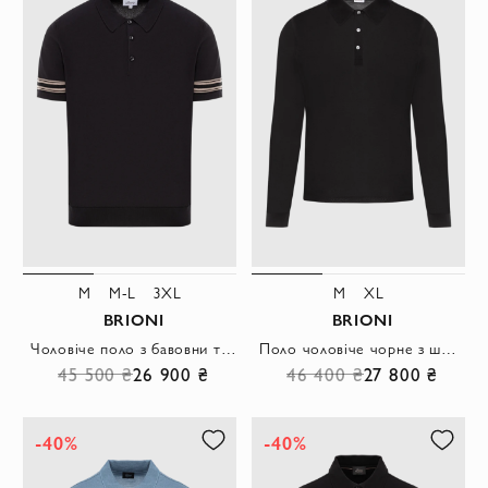
M
M-L
3XL
M
XL
BRIONI
BRIONI
Чоловіче поло з бавовни та шовку в чорній гамі з елегантними смужками на рукавах
Поло чоловіче чорне з шовку з довгим рукавом
45 500 ₴
26 900 ₴
46 400 ₴
27 800 ₴
-40%
-40%