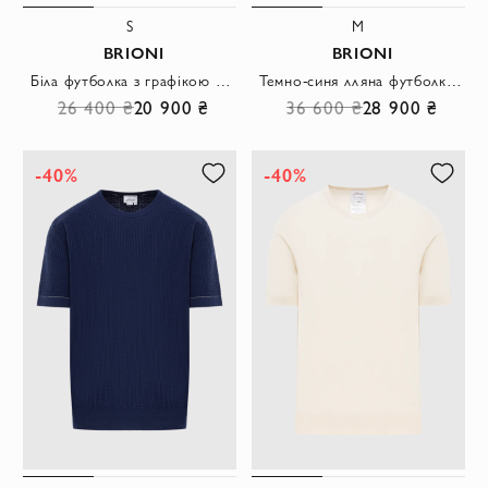
S
M
BRIONI
BRIONI
Біла футболка з графікою у вигляді карти та прямим кроєм
Темно-синя лляна футболка з м'якою текстурою
26 400 ₴
20 900 ₴
36 600 ₴
28 900 ₴
-40%
-40%