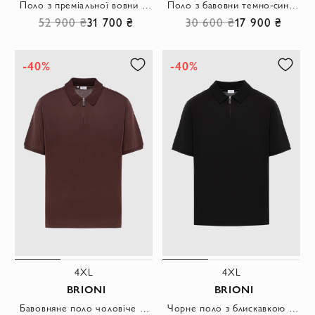
Поло з преміальної вовни у бежевій гамі із застібкою-блискавкою
Поло з бавовни темно-синього кольору з блискавкою та кишенею
52 900 ₴
31 700 ₴
30 600 ₴
17 900 ₴
-40%
-40%
4XL
4XL
BRIONI
BRIONI
Бавовняне поло чоловіче коричневе з блискавкою та класичним коміром
Чорне поло з блискавкою та фірмовою вишивкою на грудях