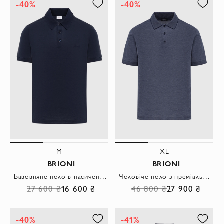
-40%
-40%
M
XL
BRIONI
BRIONI
Бавовняне поло в насиченій синій палітрі з вишитим логотипом на грудях
Чоловіче поло з преміальної бавовни у складному синьо-сірому тоні
27 600 ₴
16 600 ₴
46 800 ₴
27 900 ₴
-40%
-41%