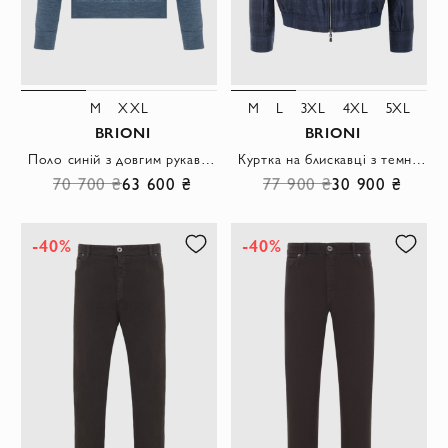
M
XXL
M
L
3XL
4XL
5XL
BRIONI
BRIONI
Поло синій з довгим рукавом з вовни та шовку з візерунчастою в'язкою
Куртка на блискавці з темно-синьої бавовни з делікатною кліткою
70 700 ₴
63 600 ₴
77 900 ₴
30 900 ₴
-40%
-40%