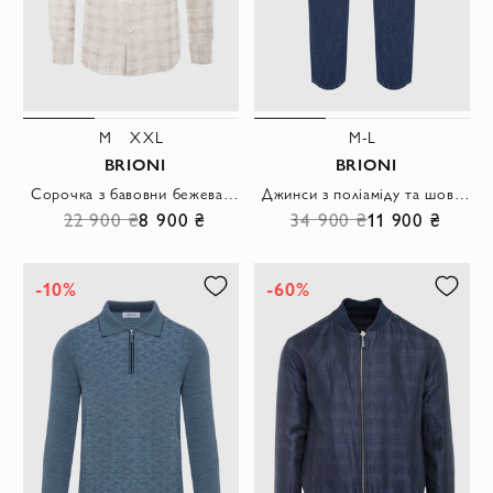
M
XXL
M-L
BRIONI
BRIONI
Сорочка з бавовни бежева чоловіча
Джинси з поліаміду та шовку сині чоловічі
22 900 ₴
8 900 ₴
34 900 ₴
11 900 ₴
-10%
-60%