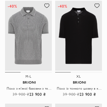
-40%
-40%
M-L
XL
BRIONI
BRIONI
Поло з м'якої бавовни з текстурою в дрібну клітку та трикотажною обробкою
Поло із тонкого шовку в класичному чорному виконанні з елегантним силуетом
39 900 ₴
23 900 ₴
39 900 ₴
23 900 ₴