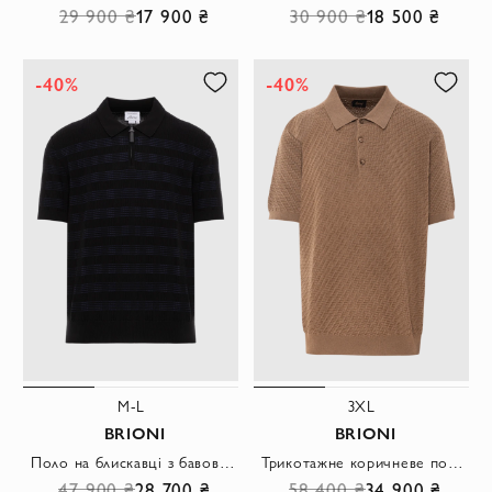
29 900 ₴
17 900 ₴
30 900 ₴
18 500 ₴
-40%
-40%
M-L
3XL
BRIONI
BRIONI
Поло на блискавці з бавовни, що дихає, чорне в синьо-чорну клітку
Трикотажне коричневе поло з рельєфною фактурою та шовковистим блиском
47 900 ₴
28 700 ₴
58 400 ₴
34 900 ₴