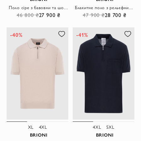
Поло сіре з бавовни та шовку з контрастним оздобленням коміра
Блакитне поло з рельєфним малюнком та коміром на блискавці
46 800 ₴
27 900 ₴
47 900 ₴
28 700 ₴
-40%
-41%
XL
4XL
4XL
5XL
BRIONI
BRIONI