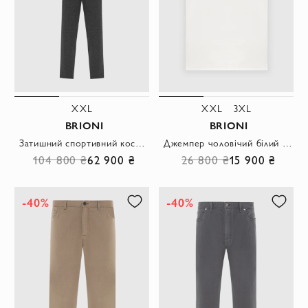
XXL
XXL
3XL
BRIONI
BRIONI
Затишний спортивний костюм із еластичними манжетами та гладкою фактурою
Джемпер чоловічий білий бавовняний з кишенею на грудях
104 800 ₴
62 900 ₴
26 800 ₴
15 900 ₴
-40%
-40%