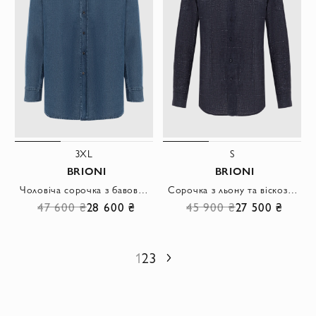
3XL
S
BRIONI
BRIONI
Чоловіча сорочка з бавовни денім синя з накладками на ліктях
Сорочка з льону та віскози у темно-синьому кольорі з візерунком у клітку
47 600 ₴
28 600 ₴
45 900 ₴
27 500 ₴
1
2
3
Наступний