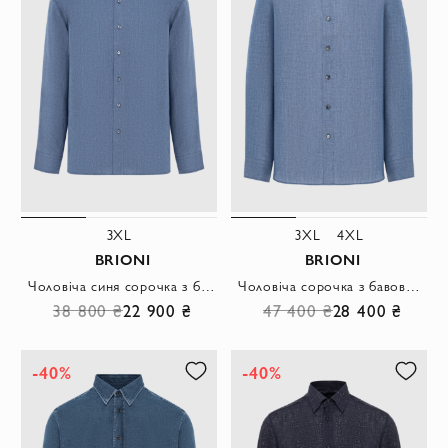
3XL
3XL
4XL
BRIONI
BRIONI
Чоловіча синя сорочка з бавовни шовку та кашеміру з довгим рукавом
Чоловіча сорочка з бавовни та конопель у небесно-блакитному відтінку
38 800 ₴
22 900 ₴
47 400 ₴
28 400 ₴
-40%
-40%