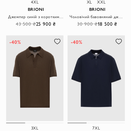
4XL
XL
XXL
BRIONI
BRIONI
Джемпер синій з коротким рукавом з бавовни у рельєфний рубчик
Чоловічий бавовняний джемпер кольору айворі з прямим кроєм.
43 500 ₴
25 900 ₴
30 900 ₴
18 500 ₴
-40%
-40%
3XL
7XL