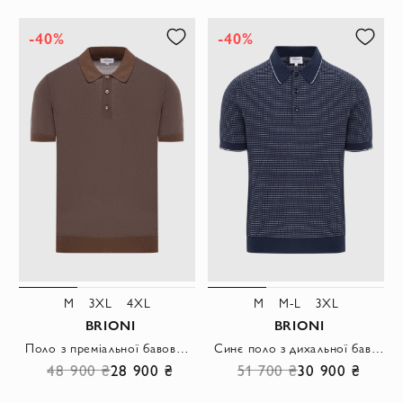
-40%
-40%
M
3XL
4XL
M
M-L
3XL
BRIONI
BRIONI
Поло з преміальної бавовни у кольорі какао з акцентними гудзиками
Синє поло з дихальної бавовни з декоративною в'язкою та контрастним коміром
48 900 ₴
28 900 ₴
51 700 ₴
30 900 ₴