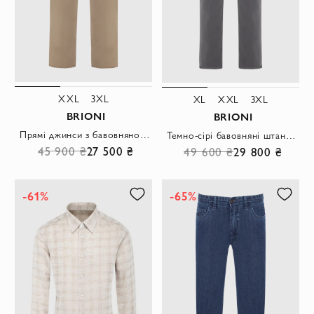
XXL
3XL
XL
XXL
3XL
BRIONI
BRIONI
Прямі джинси з бавовняної тканини в універсальному стилі
Темно-сірі бавовняні штани з прямим кроєм та мінімалістичним оздобленням
45 900 ₴
27 500 ₴
49 600 ₴
29 800 ₴
-61%
-65%