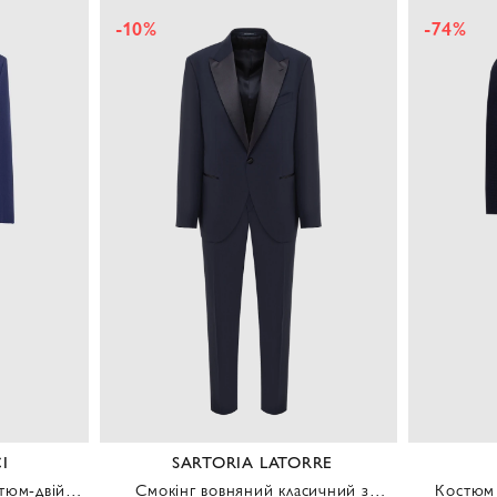
-10%
-74%
I
SARTORIA LATORRE
тюм-двійка
Смокінг вовняний класичний з
Костюм 