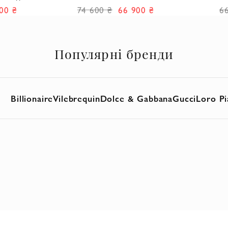
вовни
контрастним атласним оздобленням
00 ₴
74 600 ₴
66 900 ₴
6
Популярні бренди
Billionaire
Vilebrequin
Dolce & Gabbana
Gucci
Loro Pi