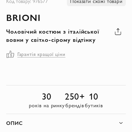
Код товару: 976577
Показати схожі товари
до
BRIONI
початку
галереї
Чоловічий костюм з італійської
зображень
вовни у світло-сірому відтінку
Гарантія кращої ціни
30
250+
10
років на ринку
брендів
бутиків
ОПИС