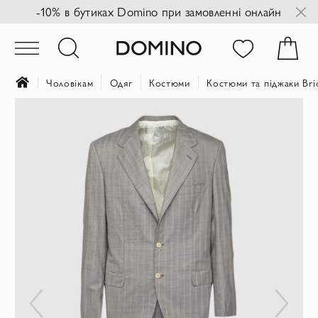
-10% в бутиках Domino при замовленні онлайн
Чоловікам
Одяг
Костюми
Костюми та піджаки Bri
Перейти
до
кінця
галереї
зображень